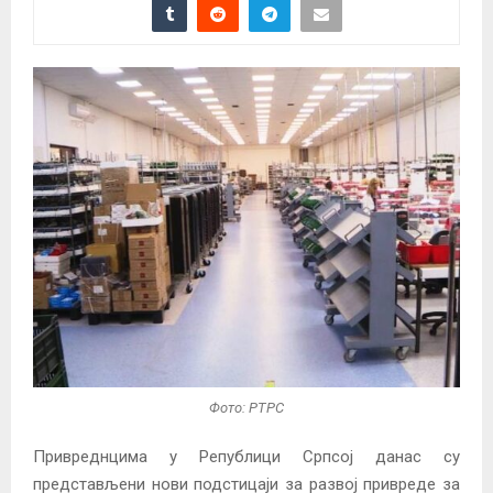
Фото: РТРС
Привреднцима у Републици Српсој данас су
представљени нови подстицаји за развој привреде за