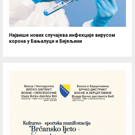
Највише нових случајева инфекције вирусом
корона у Бањалуци и Бијeљини