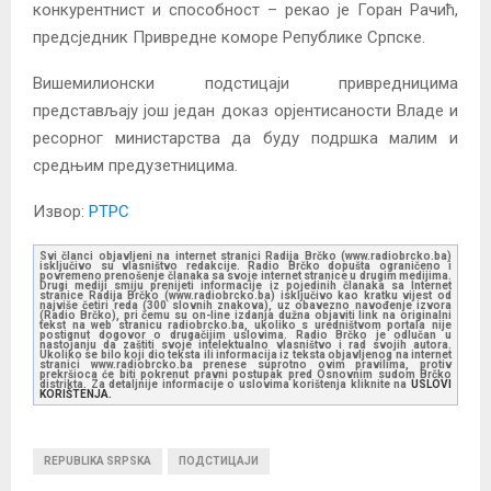
конкурентнист и способност – рекао је Горан Рачић,
предсједник Привредне коморе Републике Српске.
Вишемилионски подстицаји привредницима
представљају још један доказ орјентисаности Владе и
ресорног министарства да буду подршка малим и
средњим предузетницима.
Извор:
РТРС
Svi članci objavljeni na internet stranici Radija Brčko (www.radiobrcko.ba)
isključivo su vlasništvo redakcije. Radio Brčko dopušta ograničeno i
povremeno prenošenje članaka sa svoje internet stranice u drugim medijima.
Drugi mediji smiju prenijeti informacije iz pojedinih članaka sa Internet
stranice Radija Brčko (www.radiobrcko.ba) isključivo kao kratku vijest od
najviše četiri reda (300 slovnih znakova), uz obavezno navođenje izvora
(Radio Brčko), pri čemu su on-line izdanja dužna objaviti link na originalni
tekst na web stranicu radiobrcko.ba, ukoliko s uredništvom portala nije
postignut dogovor o drugačijim uslovima. Radio Brčko je odlučan u
nastojanju da zaštiti svoje intelektualno vlasništvo i rad svojih autora.
Ukoliko se bilo koji dio teksta ili informacija iz teksta objavljenog na internet
stranici www.radiobrcko.ba prenese suprotno ovim pravilima, protiv
prekršioca će biti pokrenut pravni postupak pred Osnovnim sudom Brčko
distrikta. Za detaljnije informacije o uslovima korištenja kliknite na
USLOVI
KORIŠTENJA.
REPUBLIKA SRPSKA
ПОДСТИЦАЈИ