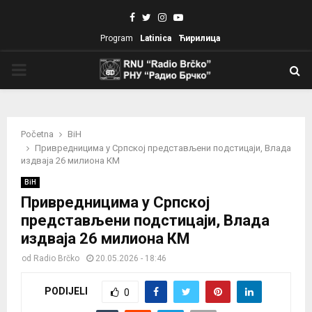
Facebook
Twitter
Instagram
Youtube
Program
Latinica
Ћирилица
PRIMARY
MENU
Početna
BiH
Привредницима у Српској представљени подстицаји, Влада
издваја 26 милиона КМ
BiH
Привредницима у Српској
представљени подстицаји, Влада
издваја 26 милиона КМ
od
Radio Brčko
20.05.2026 - 18:46
PODIJELI
0