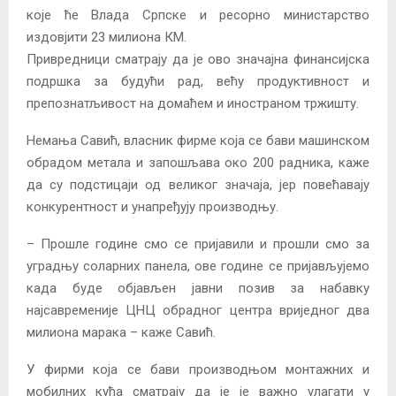
које ће Влада Српске и ресорно министарство
издовјити 23 милиона КМ.
Привредници сматрају да је ово значајна финансијска
подршка за будући рад, већу продуктивност и
препознатљивост на домаћем и иностраном тржишту.
Немања Савић, власник фирме која се бави машинском
обрадом метала и запошљава око 200 радника, каже
да су подстицаји од великог значаја, јер повећавају
конкурентност и унапређују производњу.
– Прошле године смо се пријавили и прошли смо за
уградњу соларних панела, ове године се пријављујемо
када буде објављен јавни позив за набавку
најсавременије ЦНЦ обрадног центра вриједног два
милиона марака – каже Савић.
У фирми која се бави производњом монтажних и
мобилних кућа сматрају да је је важно улагати у