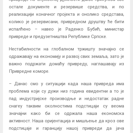
остале документе и резервише средства, и по
реализацији коначног пројекта и онолико средстава,
колико је резервисани, привредном друштву ће бити
испалћено – навео је Раденко Бубић, министар
привреде и предузетништва Републике Српске.
Нестабилности на глобалном тржишту значајно се
одражавају на економију и развој свих земаља, зато је
важно подржати домаћу привреду, наглашавају из
Привредне коморе.
– Данас смо у ситуацији када наша привреда има
проблема који су дужи низ година евидентни а то је
пад индустријске производње и недостатак радне
снагеу таквим околностима подстицаји су веома
значајни како би се одржала наша економска
активност. Наша оријентација и мишљење да кроз ове
подстицаје и гаранцију нашој привреди да јача