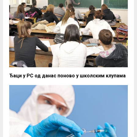
Ђаци у РС од данас поново у школским клупама