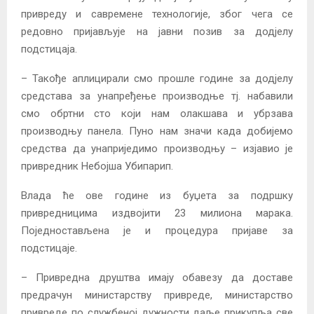
привреду и савремене технологије, због чега се
редовно пријављује на јавни позив за додјелу
подстицаја.
– Такође аплицирали смо прошле године за додјелу
средстава за унапређење производње тј. набавили
смо обртни сто који нам олакшава и убрзава
производњу панела. Пуно нам значи када добијемо
средства да унаприједимо производњу – изјавио је
привредник Небојша Убипарип.
Влада ће ове године из буџета за подршку
привредницима издвојити 23 милиона марака.
Поједностављена је и процедура пријаве за
подстицаје.
– Привредна друштва имају обавезу да доставе
предрачун министарству привреде, министарство
привреде по службеној дужности даље прикупља све