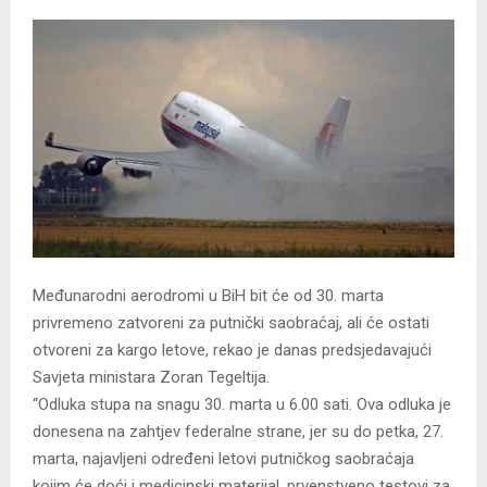
Međunarodni aerodromi u BiH bit će od 30. marta
privremeno zatvoreni za putnički saobraćaj, ali će ostati
otvoreni za kargo letove, rekao je danas predsjedavajući
Savjeta ministara Zoran Tegeltija.
“Odluka stupa na snagu 30. marta u 6.00 sati. Ova odluka je
donesena na zahtjev federalne strane, jer su do petka, 27.
marta, najavljeni određeni letovi putničkog saobraćaja
kojim će doći i medicinski materijal, prvenstveno testovi za