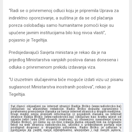
“Radi se o privremenoj odluci koju je pripremila Uprava za
indirektno oporezivanje, a suština je da se od plaćanja
poreza oslobađaju samo humanitarne pomoći koje su
upućene javnim institucijama bilo kog nivoa vlasti”,
pojasnio je Tegeltija.
Predsjedavajući Savjeta ministara je rekao da je na
prijedlog Ministarstva vanjskih poslova danas donesena i
odluka o privremenom prekidu izdavanja viza.
“U izuzetnim slučajevima biće moguće izdati vizu uz pisanu
suglasnost Ministarstva inostranih poslova”, rekao je
Tegeltija.
Svi članci objavljeni na internet stranici Radija Brčko (www.radiobrcko.ba)
isključivo su vlasništvo redakcije. Radio Brčko dopušta ograničeno i
povremeno prenošenje članaka sa svoje internet stranice u drugim medijima.
Drugi mediji smiju prenijeti informacije iz pojedinih članaka sa Internet
stranice Radija Brčko (www.radiobrcko.ba) isključivo kao kratku vijest od
najviše četiri reda (300 slovnih znakova), uz obavezno navođenje izvora
(Radio Brčko), pri čemu su on-line izdanja dužna objaviti link na originalni
tekst na web stranicu radiobrcko.ba, ukoliko s uredništvom portala nije
postignut dogovor o drugačijim uslovima. Radio Brčko je odlučan u
nastojanju da zaštiti svoje intelektualno vlasništvo i rad svojih autora.