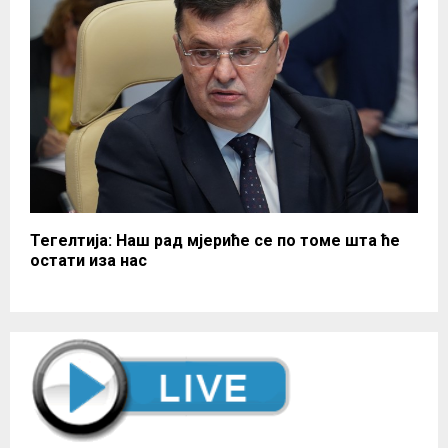
Тегелтија: Наш рад мјериће се по томе шта ће
остати иза нас