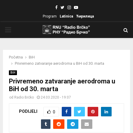
Facebook
Twitter
Instagram
Youtube
Program
Latinica
Ћирилица
PRIMARY
MENU
Početna
BiH
Privremeno zatvaranje aerodroma u BiH od 30. marta
BiH
Privremeno zatvaranje aerodroma u
BiH od 30. marta
od
Radio Brčko
24.03.2020 - 19:07
PODIJELI
0