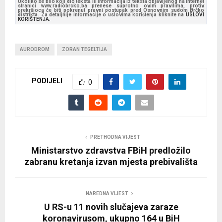
Ukoliko se bilo koji dio teksta ili informacija iz teksta objavljenog na internet
stranici www.radiobrcko.ba prenese suprotno ovim pravilima, protiv
prekršioca će biti pokrenut pravni postupak pred Osnovnim sudom Brčko
distrikta. Za detaljnije informacije o uslovima korištenja kliknite na
USLOVI
KORIŠTENJA.
AURODROM
ZORAN TEGELTIJA
PODIJELI
0
PRETHODNA VIJEST
Ministarstvo zdravstva FBiH predložilo
zabranu kretanja izvan mjesta prebivališta
NAREDNA VIJEST
U RS-u 11 novih slučajeva zaraze
koronavirusom, ukupno 164 u BiH