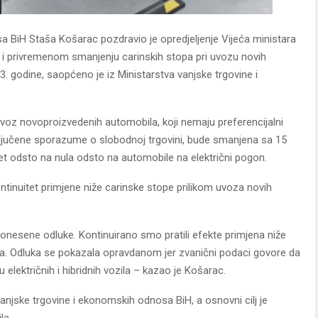
a BiH Staša Košarac pozdravio je opredjeljenje Vijeća ministara
i i privremenom smanjenju carinskih stopa pri uvozu novih
23. godine, saopćeno je iz Ministarstva vanjske trgovine i
voz novoproizvedenih automobila, koji nemaju preferencijalni
ključene sporazume o slobodnoj trgovini, bude smanjena sa 15
pet odsto na nula odsto na automobile na električni pogon.
ntinuitet primjene niže carinske stope prilikom uvoza novih
donesene odluke. Kontinuirano smo pratili efekte primjena niže
la. Odluka se pokazala opravdanom jer zvanični podaci govore da
električnih i hibridnih vozila – kazao je Košarac.
vanjske trgovine i ekonomskih odnosa BiH, a osnovni cilj je
la.