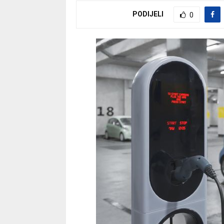
PODIJELI
0