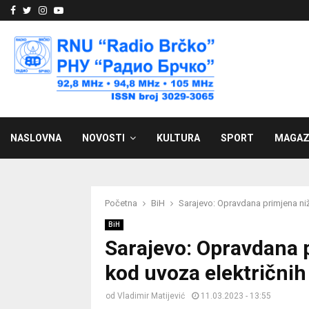
Facebook
Twitter
Instagram
Youtube
NASLOVNA
NOVOSTI
KULTURA
SPORT
MAGAZ
Početna
BiH
Sarajevo: Opravdana primjena niže
BiH
Sarajevo: Opravdana 
kod uvoza električnih 
od
Vladimir Matijević
11.03.2023 - 13:55