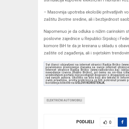
– Masovnija upotreba ekološki prihvatljivih v
zaštitu životne sredine, ali i bezbjednost sao
Napomenuo je da odluka o nižim carinskim sto
poslovne zajednice u Republici Srpskoj i Feder
komore BiH te da je kreirana u skladu s obav
zaštite od zagađenja, ali i svjetskim trendovi
Svi članci objavljeni na internet stranici Radija Brčko (w
povremeno prenošenje članaka sa svoje internet stranice 
Internet stranice Radija Brčko (www.radiobrcko.ba) isklj
navođenje izvora (Radio Brčko), pri čemu su on-line izdan
uredništvom portala nije postignut dogovor o drugačijim usl
rad svojih autora. Ukoliko se bilo koji dio teksta ili inf
ovim pravilima, protiv prekršioca će biti pokrenut pravni
korištenja kliknite na
USLOVI KORIŠTENJA.
ELEKTRIČNI AUTOMOBILI
PODIJELI
0