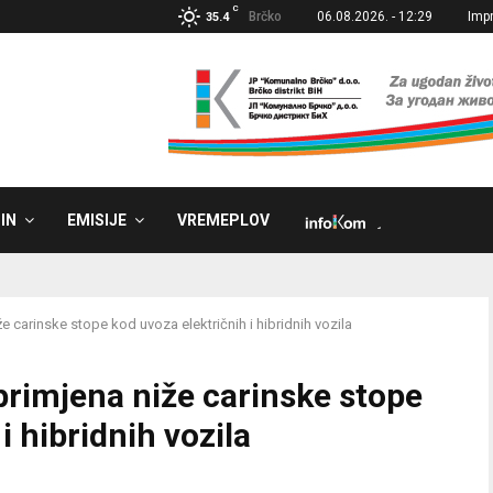
C
Brčko
06.08.2026. - 12:29
Imp
35.4
IN
EMISIJE
VREMEPLOV
˼
 carinske stope kod uvoza električnih i hibridnih vozila
primjena niže carinske stope
i hibridnih vozila