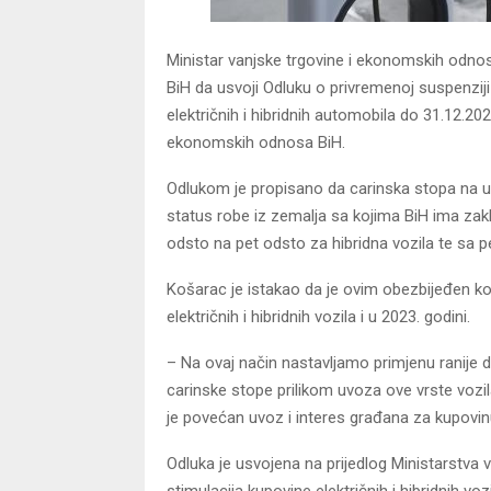
Ministar vanjske trgovine i ekonomskih odnos
BiH da usvoji Odluku o privremenoj suspenzij
električnih i hibridnih automobila do 31.12.20
ekonomskih odnosa BiH.
Odlukom je propisano da carinska stopa na u
status robe iz zemalja sa kojima BiH ima za
odsto na pet odsto za hibridna vozila te sa 
Košarac je istakao da je ovim obezbijeđen ko
električnih i hibridnih vozila i u 2023. godini.
– Na ovaj način nastavljamo primjenu ranije 
carinske stope prilikom uvoza ove vrste vozi
je povećan uvoz i interes građana za kupovinu 
Odluka je usvojena na prijedlog Ministarstva 
stimulacija kupovine električnih i hibridnih vozi