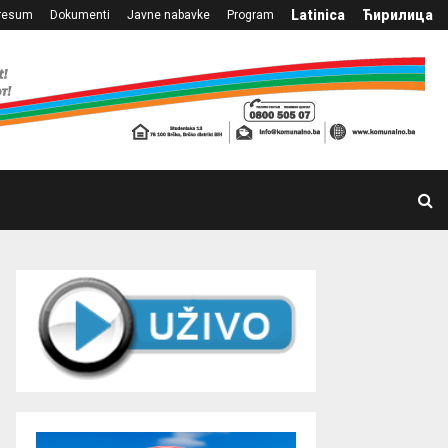
Latinica
Ћирилица
resum
Dokumenti
Javne nabavke
Program