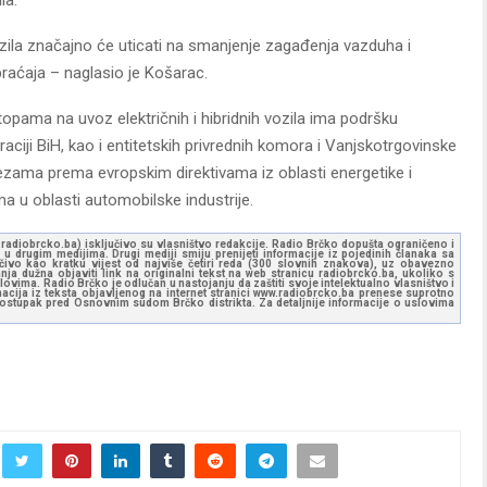
ozila značajno će uticati na smanjenje zagađenja vazduha i
braćaja – naglasio je Košarac.
pama na uvoz električnih i hibridnih vozila ima podršku
aciji BiH, kao i entitetskih privrednih komora i Vanjskotrgovinske
ezama prema evropskim direktivama iz oblasti energetike i
ma u oblasti automobilske industrije.
ww.radiobrcko.ba) isključivo su vlasništvo redakcije. Radio Brčko dopušta ograničeno i
u drugim medijima. Drugi mediji smiju prenijeti informacije iz pojedinih članaka sa
učivo kao kratku vijest od najviše četiri reda (300 slovnih znakova), uz obavezno
ja dužna objaviti link na originalni tekst na web stranicu radiobrcko.ba, ukoliko s
ovima. Radio Brčko je odlučan u nastojanju da zaštiti svoje intelektualno vlasništvo i
ormacija iz teksta objavljenog na internet stranici www.radiobrcko.ba prenese suprotno
 postupak pred Osnovnim sudom Brčko distrikta. Za detaljnije informacije o uslovima