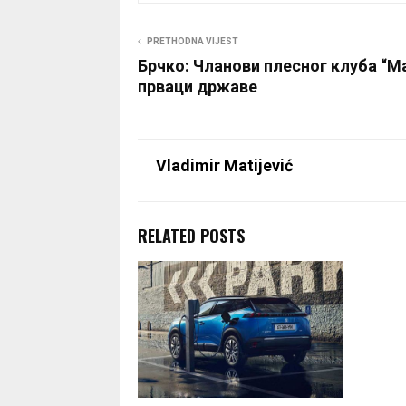
PRETHODNA VIJEST
Брчко: Чланови плесног клуба “
прваци државе
Vladimir Matijević
RELATED POSTS