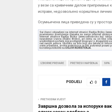
у вези са кривичним дјелом припремање 
исправе, недозвољено кориштење личних 
Осумњичена лица приведена су у простор
Svi članci objavljeni na internet stranici Radija Brčko (w
povremeno prenošenje članaka sa svoje internet stranice 
Internet stranice Radija Brčko (www.radiobrcko.ba) isklj
navođenje izvora (Radio Brčko), pri čemu su on-line izdan
uredništvom portala nije postignut dogovor o drugačijim usl
rad svojih autora. Ukoliko se bilo koji dio teksta ili inf
ovim pravilima, protiv prekršioca će biti pokrenut pravni
korištenja kliknite na
USLOVI KORIŠTENJA.
IZBORNE PREVARE
PRETRESI I HAPŠENJA
SIPA
PODIJELI
0
PRETHODNA VIJEST
Завршна дозвола за испоруке ва
одмах након одобрења