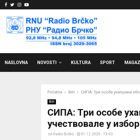
Facebook
Twitter
Instagram
Youtube
NASLOVNA
NOVOSTI
KULTURA
SPORT
MAGAZ
Početna
BiH
СИПА: Три особе ухапшене збо
BiH
СИПА: Три особе ух
учествовале у избо
od
Radio Brčko
01.12.2020 - 13:53