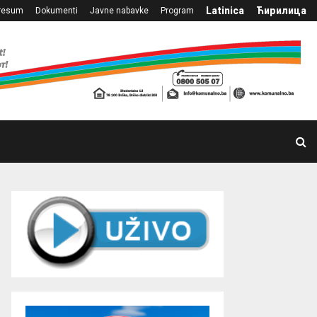
Latinica
Ћирилица
resum
Dokumenti
Javne nabavke
Program