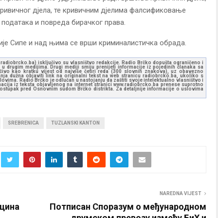
кривичног дјела, те кривичним дјелима фалсификовање
података и повреда бирачког права.
ије Сипе и над њима се врши криминалистичка обрада.
ww.radiobrcko.ba) isključivo su vlasništvo redakcije. Radio Brčko dopušta ograničeno i
u drugim medijima. Drugi mediji smiju prenijeti informacije iz pojedinih članaka sa
učivo kao kratku vijest od najviše četiri reda (300 slovnih znakova), uz obavezno
ja dužna objaviti link na originalni tekst na web stranicu radiobrcko.ba, ukoliko s
ovima. Radio Brčko je odlučan u nastojanju da zaštiti svoje intelektualno vlasništvo i
ormacija iz teksta objavljenog na internet stranici www.radiobrcko.ba prenese suprotno
 postupak pred Osnovnim sudom Brčko distrikta. Za detaljnije informacije o uslovima
SREBRENICA
TUZLANSKI KANTON
NAREDNA VIJEST
кцина
Потписан Споразум о међународном
друмском превозу између БиХ и