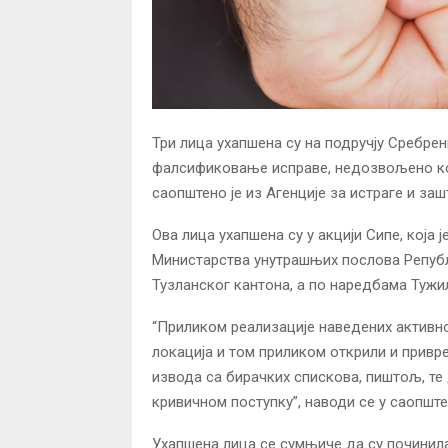
Три лица ухапшена су на подручју Сребрен
фалсификовање исправе, недозвољено ко
саопштено је из Агенције за истраге и заш
Ова лица ухапшена су у акцији Сипе, која
Министарства унутрашњих послова Репуб
Тузланског кантона, а по наредбама Тужи
“Приликом реализације наведених активно
локација и том приликом открили и привр
извода са бирачких спискова, пиштољ, те
кривичном поступку”, наводи се у саопшт
Ухапшена лица се сумњиче да су починил