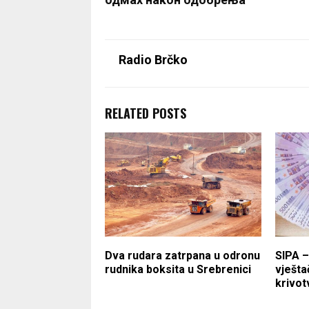
Radio Brčko
RELATED POSTS
Dva rudara zatrpana u odronu
SIPA –
rudnika boksita u Srebrenici
vješt
krivo