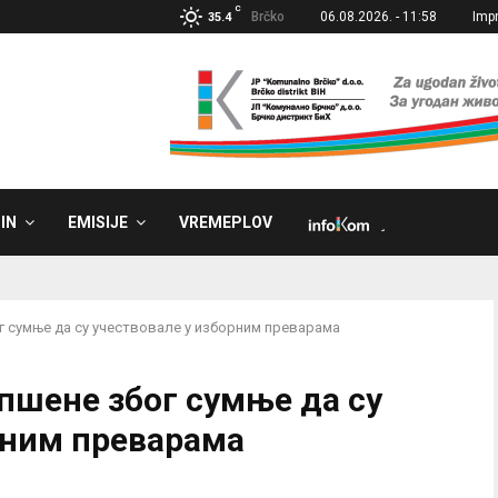
C
Brčko
06.08.2026. - 11:58
Imp
35.4
IN
EMISIJE
VREMEPLOV
˼
г сумње да су учествовале у изборним преварама
апшене због сумње да су
рним преварама