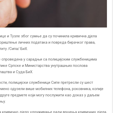
ице и Тузле због сумње да су починила кривична дјела
риштење личних података и повреда бирачког права,
титу /Сипа/ БиХ.
 је спроведена у сарадњи са полицијским службеницима
лике Српске и Министарства унутрашњих послова
лаштва и Суда БиХ.
сти, полицијски службеници Сипе претресли су шест
емено одузели више мобилних телефона, роковника, копије
 друге предмете који могу послужити као доказ у даљем
ењу.
а кривично дјело удруживање ради вршења кривичних дјела,