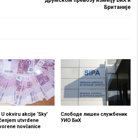
Британије
 U okviru akcije ‘Sky’
Слободе лишен службеник
ačenjem utvrđene
УИО БиХ
tvorene novčanice