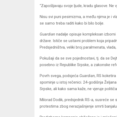
“Zapošljavaju svoje ljude, kradu glasove. Ne 
Nisu svi puni pesimizma, a među njima je i vlas
se samo treba raditi kako bi bilo bolje.
Guardian
nadalje opisuje kompleksan izborni
države. Ističe se ustavni problem koja pripa
Predsjedništva, veliki broj paralmenata, vlada,
Pokušaji da se sve pojednostavi, tj. da se Dej
posebno iz Republike Srpske, a zakonske refo
Povrh svega, podsjeća
Guardian
, RS koketir
spominje u istoj rečenici. 24-godišnja Želja
Srpske, ali kako sama kaže, ne vjeruje politi
Milorad Dodik, predsjednik RS-a, susreće se
protestima zbog nerazjašnjenje smrti banjal