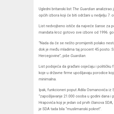
Ugledni britanski list
The Guardian
analizirao 
općih izbora koji će biti održani u nedjelju 7. 
List nedvojbeno ističe da najveće šanse za po
mandata kroz gotovo sve izbore od 1996. g
“Nada da će se nešto promijeniti polako nest
dok je među mladima taj procent 45 posto. Si
Hercegovine”, piše
Guardian
.
List podsjeća da građani osjećaju i političku 
koje u državne firme upošljavaju porodice koje
minimalna.
Ipak, funkcioneri poput Adila Osmanovića iz S
“zapošljavanje 21.000 osoba u godini dana i 
Hrapovića koji je jedan od prvih članova SDA,
je SDA tada bila “muslimanski pokret”.