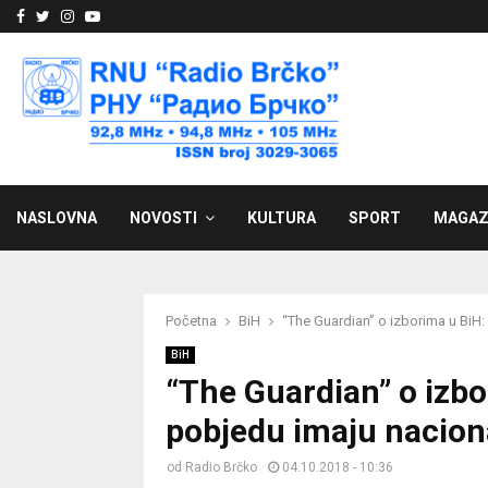
Facebook
Twitter
Instagram
Youtube
NASLOVNA
NOVOSTI
KULTURA
SPORT
MAGAZ
Početna
BiH
“The Guardian” o izborima u BiH
BiH
“The Guardian” o izbo
pobjedu imaju nacion
od
Radio Brčko
04.10.2018 - 10:36