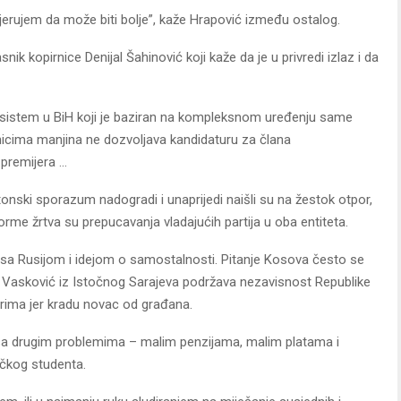
vjerujem da može biti bolje”, kaže Hrapović između ostalog.
nik kopirnice Denijal Šahinović koji kaže da je u privredi izlaz i da
 sistem u BiH koji je baziran na kompleksnom uređenju same
dnicima manjina ne dozvoljava kandidaturu za člana
 premijera …
tonski sporazum nadogradi i unaprijedi naišli su na žestok otpor,
rme žrtva su prepucavanja vladajućih partija u oba entiteta.
a sa Rusijom i idejom o samostalnosti. Pitanje Kosova često se
na Vasković iz Istočnog Sarajeva podržava nezavisnost Republike
čarima jer kradu novac od građana.
 sa drugim problemima – malim penzijama, malim platama i
učkog studenta.