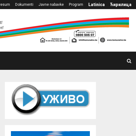
Latinica
Ћирилица
resum
Dokumenti
Javne nabavke
Program