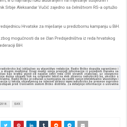
em, ili u najmanju ruku aludiranjem na miješanje susjednih i
jednik Srbije Aleksandar Vučić zajedno sa čelništvom RS-a optužio
predsjednicu Hrvatske za miješanje u predizbornu kampanju u BiH.
a zbog mogućnosti da se član Predsjedništva iz reda hrvatskog
deraciji BiH.
ww.radiobrcko.ba) isključivo su vlasništvo redakcije. Radio Brčko dopušta ograničeno i
u drugim medijima. Drugi mediji smiju prenijeti informacije iz pojedinih članaka sa
učivo kao kratku vijest od najviše četiri reda (300 slovnih znakova), uz obavezno
ja dužna objaviti link na originalni tekst na web stranicu radiobrcko.ba, ukoliko s
ovima. Radio Brčko je odlučan u nastojanju da zaštiti svoje intelektualno vlasništvo i
ormacija iz teksta objavljenog na internet stranici www.radiobrcko.ba prenese suprotno
 postupak pred Osnovnim sudom Brčko distrikta. Za detaljnije informacije o uslovima
2018.
БИХ