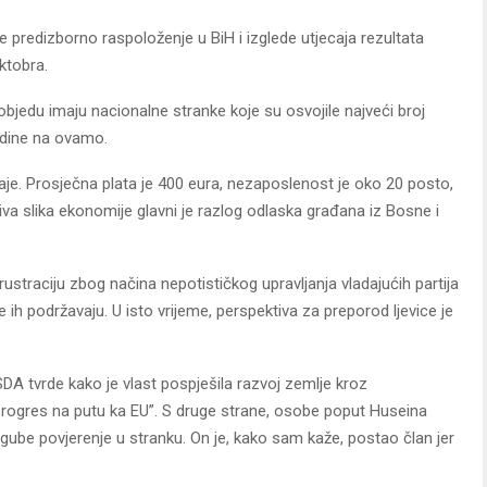
je predizborno raspoloženje u BiH i izglede utjecaja rezultata
oktobra.
bjedu imaju nacionalne stranke koje su osvojile najveći broj
odine na ovamo.
aje. Prosječna plata je 400 eura, nezaposlenost je oko 20 posto,
va slika ekonomije glavni je razlog odlaska građana iz Bosne i
frustraciju zbog načina nepotističkog upravljanja vladajućih partija
 ih podržavaju. U isto vrijeme, perspektiva za preporod ljevice je
DA tvrde kako je vlast pospješila razvoj zemlje kroz
progres na putu ka EU”. S druge strane, osobe poput Huseina
 gube povjerenje u stranku. On je, kako sam kaže, postao član jer