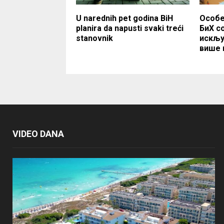
U narednih pet godina BiH
Особе
planira da napusti svaki treći
БиХ с
stanovnik
искљу
више 
VIDEO DANA