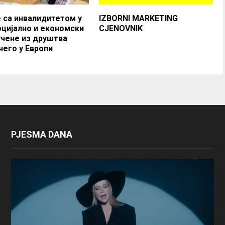
 са инвалидитетом у
IZBORNI MARKETING
оцијално и економски
CJENOVNIK
чене из друштва
него у Европи
PJESMA DANA