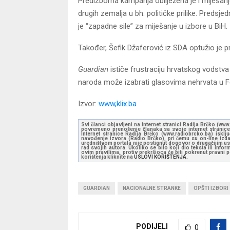
Predizborna kampanja obilježena je i miješanj
drugih zemalja u bh. političke prilike. Preds
je “zapadne sile” za miješanje u izbore u BiH.
Također, Šefik Džaferović iz SDA optužio je 
Guardian
ističe frustraciju hrvatskog vodstv
naroda može izabrati glasovima nehrvata u Fe
Izvor:
www,klix.ba
Svi članci objavljeni na internet stranici Radija Brčko (w
povremeno prenošenje članaka sa svoje internet stranice 
Internet stranice Radija Brčko (www.radiobrcko.ba) isklj
navođenje izvora (Radio Brčko), pri čemu su on-line izdan
uredništvom portala nije postignut dogovor o drugačijim usl
rad svojih autora. Ukoliko se bilo koji dio teksta ili inf
ovim pravilima, protiv prekršioca će biti pokrenut pravni
korištenja kliknite na
USLOVI KORIŠTENJA.
GUARDIAN
NACIONALNE STRANKE
OPŠTI IZBORI 
PODIJELI
0