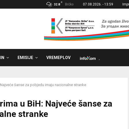
C
Brčko
07.08.2026. - 13:59
Imp
32.8
IN
EMISIJE
VREMEPLOV
˼
: Najveće šanse za pobjedu imaju nacionalne stranke
rima u BiH: Najveće šanse za
alne stranke