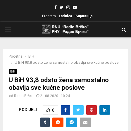
Facebook
Twitter
Instagram
Youtube
Program
Latinica
Ћирилица
PRIMARY
MENU
Početna
BiH
U BiH 93,8 odsto žena samostalno obavlja sve kućne poslove
BiH
U BiH 93,8 odsto žena samostalno
obavlja sve kućne poslove
od
Radio Brčko
21.08.2020 - 10:24
PODIJELI
0