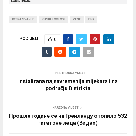
KORIŠTENJA.
ISTRAŽIVANJE
KUĆNI POSLOVI
ZENE
БИХ
PODIJELI
0
PRETHODNA VIJEST
Instalirana najsavremenija mljekara i na
području Distrikta
NAREDNA VIJEST
Прошле године се на Гренланду отопило 532
гигатоне леда (Видео)