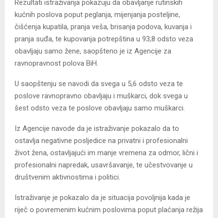
Rezultati istraživanja pokazuju da obavljanje rutinskih
kućnih poslova poput peglanja, mijenjanja posteljine,
čišćenja kupatila, pranja veša, brisanja podova, kuvanja i
pranja suđa, te kupovanja potrepština u 93,8 odsto veza
obavljaju samo žene, saopšteno je iz Agencije za
ravnopravnost polova BiH.
U saopštenju se navodi da svega u 5,6 odsto veza te
poslove ravnopravno obavljaju i muškarci, dok svega u
šest odsto veza te poslove obavljaju samo muškarci.
Iz Agencije navode da je istraživanje pokazalo da to
ostavlja negativne posljedice na privatni i profesionalni
život žena, ostavljajući im manje vremena za odmor, lični i
profesionalni napredak, usavršavanje, te učestvovanje u
društvenim aktivnostima i politici.
Istraživanje je pokazalo da je situacija povoljnija kada je
riječ o povremenim kućnim poslovima poput plaćanja režija