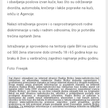
i obavljanja poslova izvan kuće, kao što su održavanje
dvorišta, automobila, krečenje i lakše popravke na kući,
ističu iz Agencije.
Nalazi istraživanja govore i o rasprostranjenosti rodne
diskriminacije u radu i radnim odnosima, što je potvrdila
trećina ispitanih žena.
Istraživanje je sprovedeno na teritoriji cijele BiH na uzorku
od 500 žena starosne dobi između 18 i 65 godina koje su
braku ili žive u vanbračnoj zajednici najmanje jednu godinu.
Foto: Freepik
Svi članci objavljeni na internet stranici Radija Brčko (www.radiobrcko.ba)
isključivo su vlasništvo redakcije. Radio Brčko dopušta ograničeno i
povremeno prenošenje članaka sa svoje internet stranice u drugim medijima.
Drugi mediji smiju prenijeti informacije iz pojedinih članaka sa Internet
stranice Radija Brčko (www.radiobrcko.ba) isključivo kao kratku vijest od
najviše četiri reda (300 slovnih znakova), uz obavezno navođenje izvora
(Radio Brčko), pri čemu su on-line izdanja dužna objaviti link na originalni
tekst na web stranicu radiobrcko.ba, ukoliko s uredništvom portala nije
postignut dogovor o drugačijim uslovima. Radio Brčko je odlučan u
nastojanju da zaštiti svoje intelektualno vlasništvo i rad svojih autora.
Ukoliko se bilo koji dio teksta ili informacija iz teksta objavljenog na internet
stranici www.radiobrcko.ba prenese suprotno ovim pravilima, protiv
prekršioca će biti pokrenut pravni postupak pred Osnovnim sudom Brčko
distrikta. Za detaljnije informacije o uslovima korištenja kliknite na
USLOVI