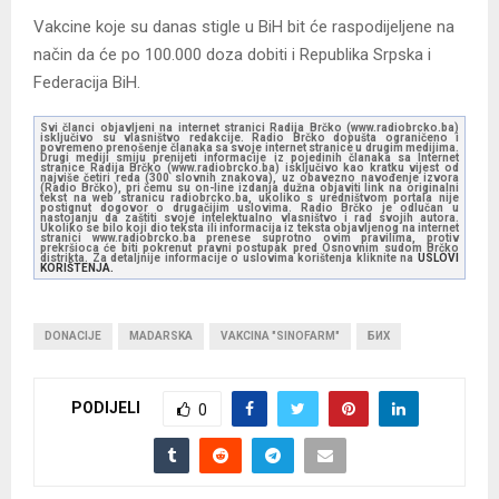
Vakcine koje su danas stigle u BiH bit će raspodijeljene na
način da će po 100.000 doza dobiti i Republika Srpska i
Federacija BiH.
Svi članci objavljeni na internet stranici Radija Brčko (www.radiobrcko.ba)
isključivo su vlasništvo redakcije. Radio Brčko dopušta ograničeno i
povremeno prenošenje članaka sa svoje internet stranice u drugim medijima.
Drugi mediji smiju prenijeti informacije iz pojedinih članaka sa Internet
stranice Radija Brčko (www.radiobrcko.ba) isključivo kao kratku vijest od
najviše četiri reda (300 slovnih znakova), uz obavezno navođenje izvora
(Radio Brčko), pri čemu su on-line izdanja dužna objaviti link na originalni
tekst na web stranicu radiobrcko.ba, ukoliko s uredništvom portala nije
postignut dogovor o drugačijim uslovima. Radio Brčko je odlučan u
nastojanju da zaštiti svoje intelektualno vlasništvo i rad svojih autora.
Ukoliko se bilo koji dio teksta ili informacija iz teksta objavljenog na internet
stranici www.radiobrcko.ba prenese suprotno ovim pravilima, protiv
prekršioca će biti pokrenut pravni postupak pred Osnovnim sudom Brčko
distrikta. Za detaljnije informacije o uslovima korištenja kliknite na
USLOVI
KORIŠTENJA.
DONACIJE
MADARSKA
VAKCINA "SINOFARM"
БИХ
PODIJELI
0