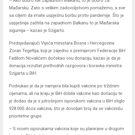
– Ako dobro ide zapadnom Balkanu, to je dobro za
Mađarsku. Zato s velikim zadovoljstvom pomažemo, a sve
sa ciljem da imate uspješnu borbu protiv pandemije. Što je
uspješnija zaštita na zapadnom Balkanu to je Mađarska
sigurnija – kazao je Szijjarto.
Predsjedavajući Vijeća ministara Bosne i Hercegovine
Zoran Tegeltija, koji je zajedno s premijerom Federacije BiH
Fadilom Novalićem dočekao ovu donaciju, kazao je da je
donacija rezultat prethodnih razgovora i boravka ministra
Szijjarta u BiH.
Podvukao je da je namjera bila kupiti vakcine po tržišnim
cijenama, ali na kraju je BiH dobila vakcine kao donaciju te
je dodao da je s jutrošnjom isporukom vakcina u BiH stiglo
928.000 doza vakcina, što je dovoljan broj da se vakcinišu
prioritetne grupe.
– S novim isporukama vakcina koje su planirane u drugom