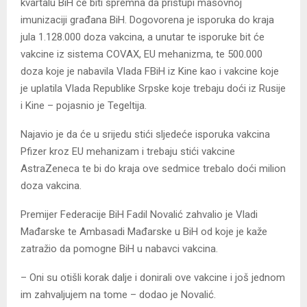
kvartalu BiH će biti spremna da pristupi masovnoj
imunizaciji građana BiH. Dogovorena je isporuka do kraja
jula 1.128.000 doza vakcina, a unutar te isporuke bit će
vakcine iz sistema COVAX, EU mehanizma, te 500.000
doza koje je nabavila Vlada FBiH iz Kine kao i vakcine koje
je uplatila Vlada Republike Srpske koje trebaju doći iz Rusije
i Kine – pojasnio je Tegeltija.
Najavio je da će u srijedu stići sljedeće isporuka vakcina
Pfizer kroz EU mehanizam i trebaju stići vakcine
AstraZeneca te bi do kraja ove sedmice trebalo doći milion
doza vakcina.
Premijer Federacije BiH Fadil Novalić zahvalio je Vladi
Mađarske te Ambasadi Mađarske u BiH od koje je kaže
zatražio da pomogne BiH u nabavci vakcina.
– Oni su otišli korak dalje i donirali ove vakcine i još jednom
im zahvaljujem na tome – dodao je Novalić.