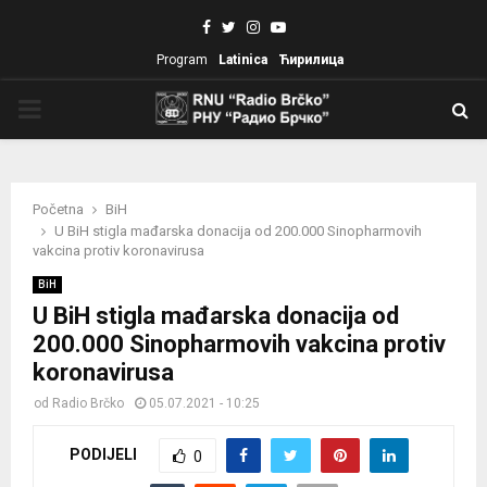
Facebook
Twitter
Instagram
Youtube
Program
Latinica
Ћирилица
PRIMARY
MENU
Početna
BiH
U BiH stigla mađarska donacija od 200.000 Sinopharmovih
vakcina protiv koronavirusa
BiH
U BiH stigla mađarska donacija od
200.000 Sinopharmovih vakcina protiv
koronavirusa
od
Radio Brčko
05.07.2021 - 10:25
PODIJELI
0