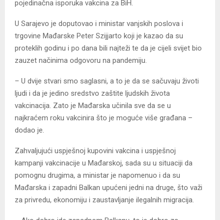
pojedinačna isporuka vakcina za BiH.
U Sarajevo je doputovao i ministar vanjskih poslova i
trgovine Mađarske Peter Szijjarto koji je kazao da su
proteklih godinu i po dana bili najteži te da je cijeli svijet bio
zauzet načinima odgovoru na pandemiju.
– U dvije stvari smo saglasni, a to je da se sačuvaju životi
ljudi i da je jedino sredstvo zaštite ljudskih života
vakcinacija. Zato je Mađarska učinila sve da se u
najkraćem roku vakcinira što je moguće više građana –
dodao je.
Zahvaljujući uspješnoj kupovini vakcina i uspješnoj
kampanji vakcinacije u Mađarskoj, sada su u situaciji da
pomognu drugima, a ministar je napomenuo i da su
Mađarska i zapadni Balkan upućeni jedni na druge, što važi
za privredu, ekonomiju i zaustavljanje ilegalnih migracija.