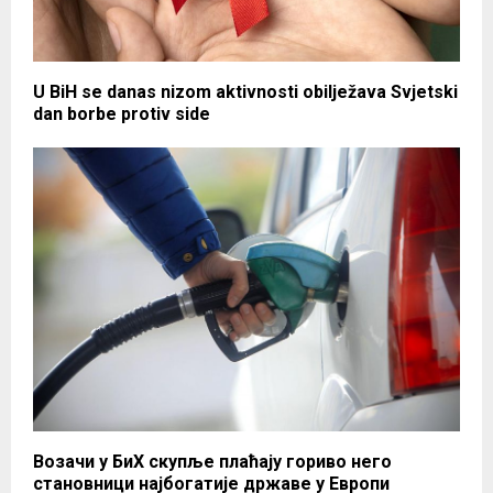
U BiH se danas nizom aktivnosti obilježava Svjetski
dan borbe protiv side
Возачи у БиХ скупље плаћају гориво него
становници најбогатије државе у Европи