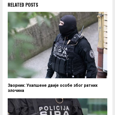
RELATED POSTS
Зворник: Ухапшене двије особе због ратних
злочина