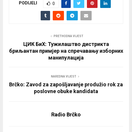
PODIJELI
0
PRETHODNA VIJEST
ЦИК БиХ: Тужилаштво дистрикта
бриљантан примјер на спречавању изборних
манипулација
NAREDNA VIJEST
Brčko: Zavod za zapošljavanje produžio rok za
poslovne obuke kandidata
Radio Brčko