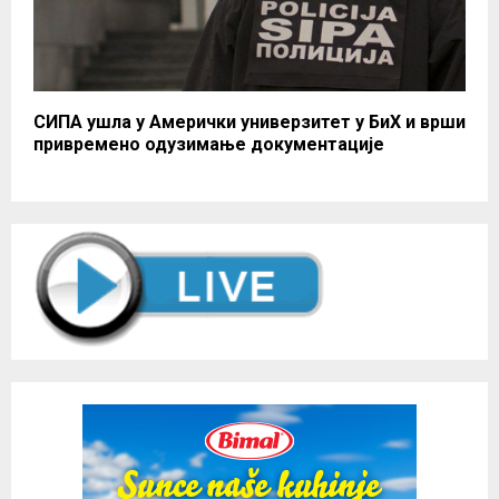
СИПА ушла у Амерички универзитет у БиХ и врши
привремено одузимање документације