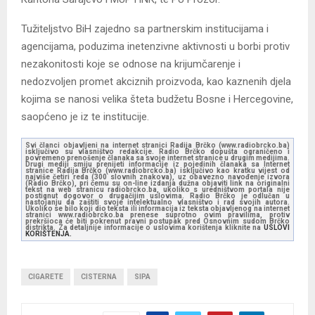
Tužiteljstvo BiH zajedno sa partnerskim institucijama i
agencijama, poduzima inetenzivne aktivnosti u borbi protiv
nezakonitosti koje se odnose na krijumčarenje i
nedozvoljen promet akciznih proizvoda, kao kaznenih djela
kojima se nanosi velika šteta budžetu Bosne i Hercegovine,
saopćeno je iz te institucije.
Svi članci objavljeni na internet stranici Radija Brčko (www.radiobrcko.ba)
isključivo su vlasništvo redakcije. Radio Brčko dopušta ograničeno i
povremeno prenošenje članaka sa svoje internet stranice u drugim medijima.
Drugi mediji smiju prenijeti informacije iz pojedinih članaka sa Internet
stranice Radija Brčko (www.radiobrcko.ba) isključivo kao kratku vijest od
najviše četiri reda (300 slovnih znakova), uz obavezno navođenje izvora
(Radio Brčko), pri čemu su on-line izdanja dužna objaviti link na originalni
tekst na web stranicu radiobrcko.ba, ukoliko s uredništvom portala nije
postignut dogovor o drugačijim uslovima. Radio Brčko je odlučan u
nastojanju da zaštiti svoje intelektualno vlasništvo i rad svojih autora.
Ukoliko se bilo koji dio teksta ili informacija iz teksta objavljenog na internet
stranici www.radiobrcko.ba prenese suprotno ovim pravilima, protiv
prekršioca će biti pokrenut pravni postupak pred Osnovnim sudom Brčko
distrikta. Za detaljnije informacije o uslovima korištenja kliknite na
USLOVI
KORIŠTENJA.
CIGARETE
CISTERNA
SIPA