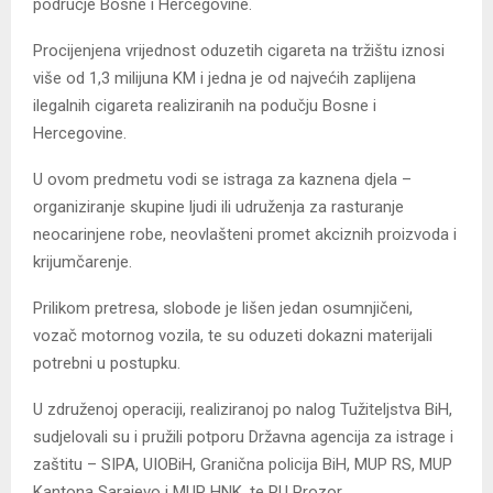
područje Bosne i Hercegovine.
Procijenjena vrijednost oduzetih cigareta na tržištu iznosi
više od 1,3 milijuna KM i jedna je od najvećih zaplijena
ilegalnih cigareta realiziranih na podučju Bosne i
Hercegovine.
U ovom predmetu vodi se istraga za kaznena djela –
organiziranje skupine ljudi ili udruženja za rasturanje
neocarinjene robe, neovlašteni promet akciznih proizvoda i
krijumčarenje.
Prilikom pretresa, slobode je lišen jedan osumnjičeni,
vozač motornog vozila, te su oduzeti dokazni materijali
potrebni u postupku.
U združenoj operaciji, realiziranoj po nalog Tužiteljstva BiH,
sudjelovali su i pružili potporu Državna agencija za istrage i
zaštitu – SIPA, UIOBiH, Granična policija BiH, MUP RS, MUP
Kantona Sarajevo i MUP HNK, te PU Prozor.