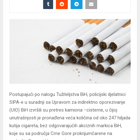
Postupajući po nalogu Tužiteljstva BiH, policijski djelatnici
SIPA-e u suradnji sa Upravom za indirektno oporezivanje
(UIO) BiH izvršili su pretres kamiona –cisterne, u čijoj
unutrašnjosti je pronađena veća količina od oko 247 hiljada
kutija cigareta, bez odgovarajućih akciznih markica BiH,
koje su sa područja Crne Gore prokrijumčarene na