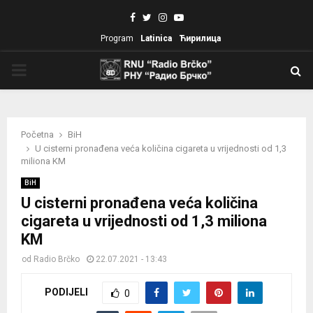
Facebook
Twitter
Instagram
Youtube
Program
Latinica
Ћирилица
PRIMARY
MENU
Početna
BiH
U cisterni pronađena veća količina cigareta u vrijednosti od 1,3
miliona KM
BiH
U cisterni pronađena veća količina
cigareta u vrijednosti od 1,3 miliona
KM
od
Radio Brčko
22.07.2021 - 13:43
PODIJELI
0