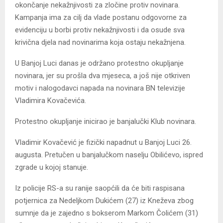
okončanje nekažnjivosti za zločine protiv novinara.
Kampanja ima za cilj da vlade postanu odgovorne za
evidenciju u borbi protiv nekažnjivosti i da osude sva
krivična djela nad novinarima koja ostaju nekažnjena.
U Banjoj Luci danas je održano protestno okupljanje
novinara, jer su prošla dva mjeseca, a još nije otkriven
motiv i nalogodavci napada na novinara BN televizije
Vladimira Kovačevića.
Protestno okupljanje inicirao je banjalučki Klub novinara.
Vladimir Kovačević je fizički napadnut u Banjoj Luci 26.
augusta. Pretučen u banjalučkom naselju Obilićevo, ispred
zgrade u kojoj stanuje.
Iz policije RS-a su ranije saopćili da će biti raspisana
potjernica za Nedeljkom Dukićem (27) iz Kneževa zbog
sumnje da je zajedno s bokserom Markom Čolićem (31)