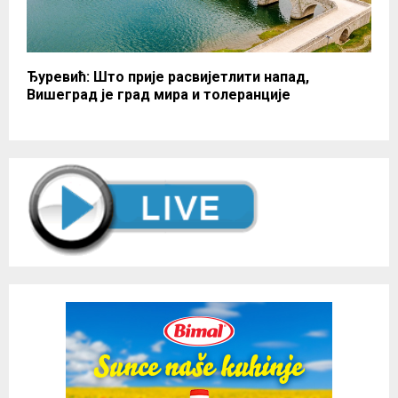
Ђуревић: Што прије расвијетлити напад,
Вишеград је град мира и толеранције