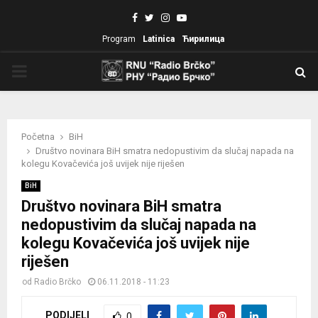
Facebook
Twitter
Instagram
Youtube
Program
Latinica
Ћирилица
PRIMARY
MENU
Početna
BiH
Društvo novinara BiH smatra nedopustivim da slučaj napada na
kolegu Kovačevića još uvijek nije riješen
BiH
Društvo novinara BiH smatra
nedopustivim da slučaj napada na
kolegu Kovačevića još uvijek nije
riješen
od
Radio Brčko
06.11.2018 - 11:23
PODIJELI
0