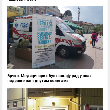
Брчко: Медицинари обустављају рад у знак
подршке нападнутим колегама