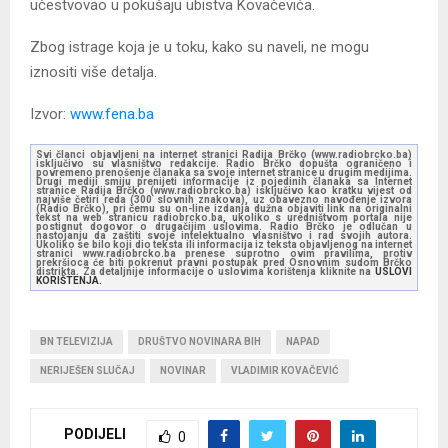
učestvovao u pokušaju ubistva Kovačevića.
Zbog istrage koja je u toku, kako su naveli, ne mogu
iznositi više detalja.
Izvor:
www.fena.ba
Svi članci objavljeni na internet stranici Radija Brčko (www.radiobrcko.ba)
isključivo su vlasništvo redakcije. Radio Brčko dopušta ograničeno i
povremeno prenošenje članaka sa svoje internet stranice u drugim medijima.
Drugi mediji smiju prenijeti informacije iz pojedinih članaka sa Internet
stranice Radija Brčko (www.radiobrcko.ba) isključivo kao kratku vijest od
najviše četiri reda (300 slovnih znakova), uz obavezno navođenje izvora
(Radio Brčko), pri čemu su on-line izdanja dužna objaviti link na originalni
tekst na web stranicu radiobrcko.ba, ukoliko s uredništvom portala nije
postignut dogovor o drugačijim uslovima. Radio Brčko je odlučan u
nastojanju da zaštiti svoje intelektualno vlasništvo i rad svojih autora.
Ukoliko se bilo koji dio teksta ili informacija iz teksta objavljenog na internet
stranici www.radiobrcko.ba prenese suprotno ovim pravilima, protiv
prekršioca će biti pokrenut pravni postupak pred Osnovnim sudom Brčko
distrikta. Za detaljnije informacije o uslovima korištenja kliknite na
USLOVI
KORIŠTENJA.
BN TELEVIZIJA
DRUŠTVO NOVINARA BIH
NAPAD
NERIJEŠEN SLUČAJ
NOVINAR
VLADIMIR KOVAČEVIĆ
PODIJELI
0