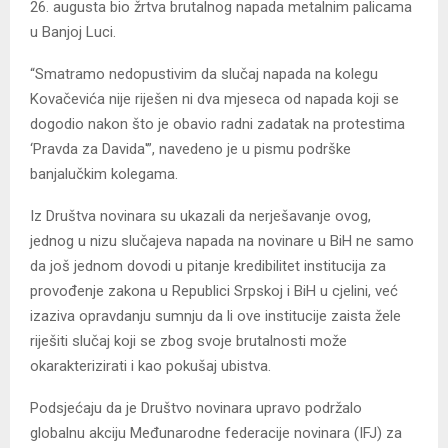
26. augusta bio žrtva brutalnog napada metalnim palicama
u Banjoj Luci.
“Smatramo nedopustivim da slučaj napada na kolegu
Kovačevića nije riješen ni dva mjeseca od napada koji se
dogodio nakon što je obavio radni zadatak na protestima
‘Pravda za Davida'”, navedeno je u pismu podrške
banjalučkim kolegama.
Iz Društva novinara su ukazali da nerješavanje ovog,
jednog u nizu slučajeva napada na novinare u BiH ne samo
da još jednom dovodi u pitanje kredibilitet institucija za
provođenje zakona u Republici Srpskoj i BiH u cjelini, već
izaziva opravdanju sumnju da li ove institucije zaista žele
riješiti slučaj koji se zbog svoje brutalnosti može
okarakterizirati i kao pokušaj ubistva.
Podsjećaju da je Društvo novinara upravo podržalo
globalnu akciju Međunarodne federacije novinara (IFJ) za