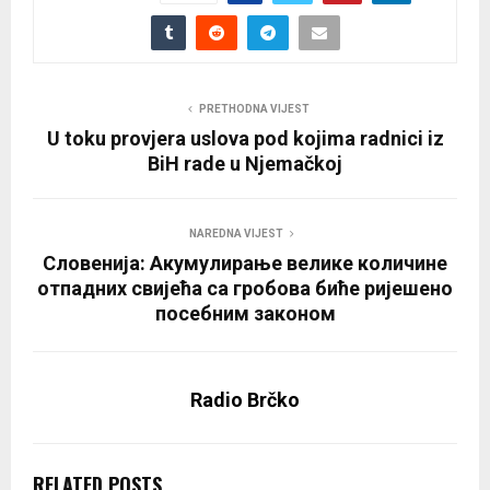
PRETHODNA VIJEST
U toku provjera uslova pod kojima radnici iz
BiH rade u Njemačkoj
NAREDNA VIJEST
Словенија: Акумулирање велике количине
отпадних свијећа са гробова биће ријешено
посебним законом
Radio Brčko
RELATED POSTS