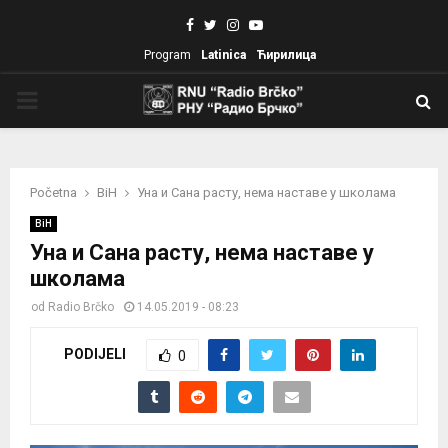
Facebook
Twitter
Instagram
Youtube
Program
Latinica
Ћирилица
PRIMARY
MENU
Početna
BiH
Уна и Сана расту, нема наставе у школама
BiH
Уна и Сана расту, нема наставе у
школама
od
Radio Brčko
14.05.2019 - 08:23
PODIJELI
0