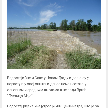
Водостаји Уне и Сане у Новом Граду и даље су у
порасту и у овој општини данас нема наставе у
основним и средњим школама и не ради Вртић
“Пчелица Маја”.
Водостај ријеке Уне јутрос је 482 центиметра, што је за