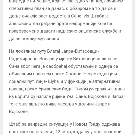
ванредне ситуације, који је засједао у поноћ, сачињем
оперативни план за данас, с обзиром на то да се и
даље очекује раст водостаја Сане. Из Штаба је
апеловано да грађани прате информације које ће
правовремено давати надлежне општинске службе и
да не подлијежу паници.
На локалном путу Благај Јапра-Витасовци-
Радимировац-Волари у мјесту Витасовци излила се
Сана због чега је саобраћај обустављен и одвија се
обилазним правцем преко Сводне. Непроходан је и
локални пут Урије-Шућа, а у функцији је алтернативни
правац преко Уријанских брда. Током јучерашњег дана
из корита су излиле ријеке Уна, Сана, Војскова и Јапра,
те је заплављено више насеља у долини Јапре и
Војскове.
Штаб за ванредне ситуације у Новом Граду одржава
састанке од недјеље, 12. маја, када су у овој општини