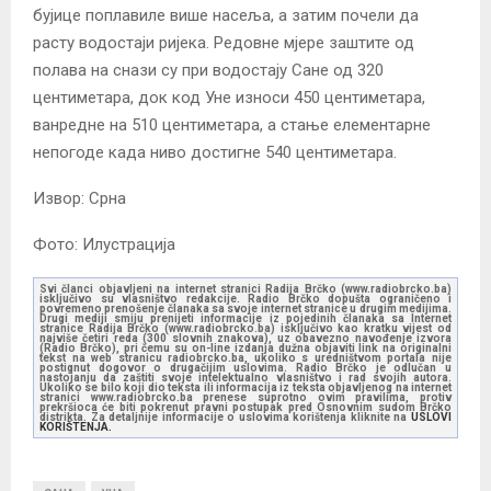
бујице поплавиле више насеља, а затим почели да
расту водостаји ријека. Редовне мјере заштите од
полава на снази су при водостају Сане од 320
центиметара, док код Уне износи 450 центиметара,
ванредне на 510 центиметара, а стање елементарне
непогоде када ниво достигне 540 центиметара.
Извор: Срна
Фото: Илустрација
Svi članci objavljeni na internet stranici Radija Brčko (www.radiobrcko.ba)
isključivo su vlasništvo redakcije. Radio Brčko dopušta ograničeno i
povremeno prenošenje članaka sa svoje internet stranice u drugim medijima.
Drugi mediji smiju prenijeti informacije iz pojedinih članaka sa Internet
stranice Radija Brčko (www.radiobrcko.ba) isključivo kao kratku vijest od
najviše četiri reda (300 slovnih znakova), uz obavezno navođenje izvora
(Radio Brčko), pri čemu su on-line izdanja dužna objaviti link na originalni
tekst na web stranicu radiobrcko.ba, ukoliko s uredništvom portala nije
postignut dogovor o drugačijim uslovima. Radio Brčko je odlučan u
nastojanju da zaštiti svoje intelektualno vlasništvo i rad svojih autora.
Ukoliko se bilo koji dio teksta ili informacija iz teksta objavljenog na internet
stranici www.radiobrcko.ba prenese suprotno ovim pravilima, protiv
prekršioca će biti pokrenut pravni postupak pred Osnovnim sudom Brčko
distrikta. Za detaljnije informacije o uslovima korištenja kliknite na
USLOVI
KORIŠTENJA.