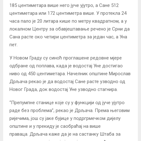
185 центиметара више него јуче ујутро, а Сане 512
центиметара или 172 центиметра више. У протекла 24
часа пало је 20 литара кише по метру квадратном, а у
локалном Центру за обавјештавање речено је Срни да
Сана расте око четири центиметра за један час, а Уна
пет.
У Новом Граду су синоћ проглашене редовне мјере
одбране од поплава, када је водостај Уне достигао
ниво од 450 центиметара. Начелник општине Мирослав
Дрљача рекао је да водостај Сане расте узводно од
Новог Града, док водостај Уне узводно стагнира.
“Препумпне станице које су у функцији од јуче ујутро
раде без проблема”, рекао је Дрљача. Према његовим
ријечима, још су јаке бујице у подргрмечком дијелу
општине и у прекиду је саобраћај на више
праваца. Дрљача каже да је на састанку Штаба за