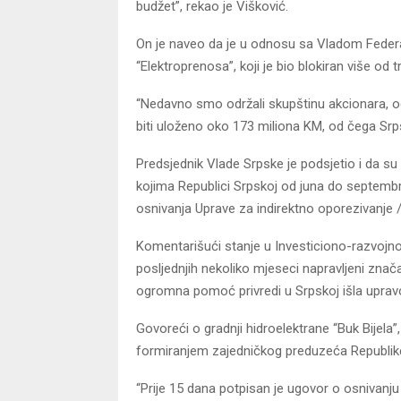
budžet”, rekao je Višković.
On je naveo da je u odnosu sa Vladom Feder
“Elektroprenosa”, koji je bio blokiran više od 
“Nedavno smo održali skupštinu akcionara, odbl
biti uloženo oko 173 miliona KM, od čega Srp
Predsjednik Vlade Srpske je podsjetio i da su
kojima Republici Srpskoj od juna do septembr
osnivanja Uprave za indirektno oporezivanje /
Komentarišući stanje u Investiciono-razvojno
posljednjih nekoliko mjeseci napravljeni znača
ogromna pomoć privredi u Srpskoj išla upra
Govoreći o gradnji hidroelektrane “Buk Bijela
formiranjem zajedničkog preduzeća Republike 
“Prije 15 dana potpisan je ugovor o osnivanj