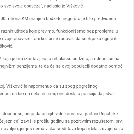
sve svoje obaveze”, naglasio je Višković.
200 miliona KM manje u budžetu nego što je bilo predviđeno.
i raznih ušteda koje pravimo, funkcionišemo bez problema, u
svoje obaveze i oni koji bi se radovali da se Srpska uguši ili
šković.
 koja je bila izostavljena u rebalansu budžeta, a odnosi se na
najnižim penzijama, te da će se ovoj populaciji dodatno pomoći
skoj, Višković je napomenuo da su zbog pogrešnog
odima bio na čelu tih firmi, one došla u poziciju da jedva
 i doprinose, nego da od njih vide korist svi građani Republike
eljeznice` završile prošlu godinu sa pozitivnim rezultatom, prvi
 dovoljno, jer još nema viška sredstava koja bi bila izdvojena za