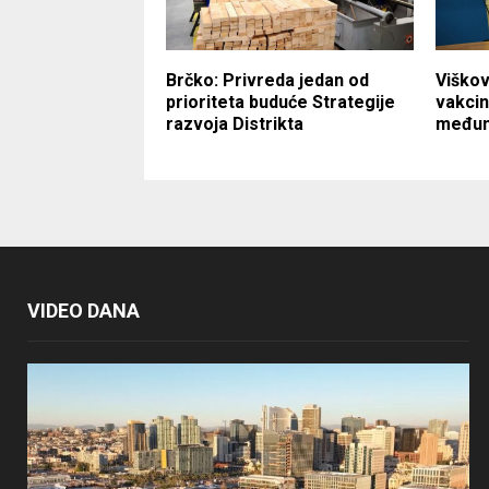
Brčko: Privreda jedan od
Viškov
prioriteta buduće Strategije
vakcin
razvoja Distrikta
međun
VIDEO DANA