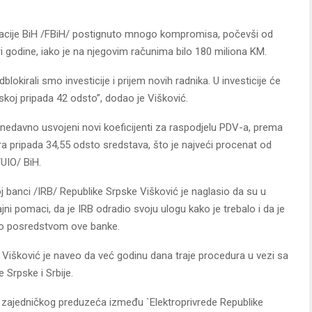
acije BiH /FBiH/ postignuto mnogo kompromisa, počevši od
tri godine, iako je na njegovim računima bilo 180 miliona KM.
okirali smo investicije i prijem novih radnika. U investicije će
skoj pripada 42 odsto”, dodao je Višković.
 nedavno usvojeni novi koeficijenti za raspodjelu PDV-a, prema
a pripada 34,55 odsto sredstava, što je najveći procenat od
UIO/ BiH.
j banci /IRB/ Republike Srpske Višković je naglasio da su u
jni pomaci, da je IRB odradio svoju ulogu kako je trebalo i da je
vo posredstvom ove banke.
”, Višković je naveo da već godinu dana traje procedura u vezi sa
Srpske i Srbije.
u zajedničkog preduzeća između `Elektroprivrede Republike