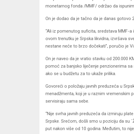
monetarnog fonda /MMF/ održao da ispunimo 
On je dodao da je tačno da je danas gotovo 
“Ali iz pomenutog suficita, sredstava MMF-a 
ovom trenutku je Srpska likvidna, izvršava sve 
nestane neće to brzo dočekati”, poručio je Vi
On je naveo da je vratio stavku od 200.000 KM
pomoć za banjsko liječenje penzionerima sa 
ako se u budžetu za to ukaže prilika.
Govoreći o položaju javnih preduzeća u Srp
menadžmenta, koji je u raznim vremenskim peri
servisiraju sama sebe.
“Nije svrha javnih preduzeća da izmiruju plate
Srpske. Srećom, došli smo u poziciju da su `Ž
put nakon više od 10 godina. Međutim, to nije