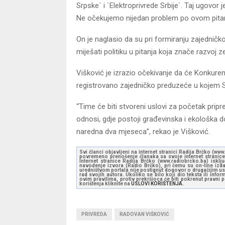
Srpske` i `Elektroprivrede Srbije`. Taj ugovor
Ne očekujemo nijedan problem po ovom pitanj
On je naglasio da su pri formiranju zajednič
miješati politiku u pitanja koja znače razvoj 
Višković je izrazio očekivanje da će Konkurenc
registrovano zajedničko preduzeće u kojem Sr
“Time će biti stvoreni uslovi za početak pripr
odnosi, gdje postoji građevinska i ekološka 
naredna dva mjeseca”, rekao je Višković.
Svi članci objavljeni na internet stranici Radija Brčko (w
povremeno prenošenje članaka sa svoje internet stranice 
Internet stranice Radija Brčko (www.radiobrcko.ba) isklj
navođenje izvora (Radio Brčko), pri čemu su on-line izdan
uredništvom portala nije postignut dogovor o drugačijim usl
rad svojih autora. Ukoliko se bilo koji dio teksta ili inf
ovim pravilima, protiv prekršioca će biti pokrenut pravni
korištenja kliknite na
USLOVI KORIŠTENJA.
PRIVREDA
RADOVAN VIŠKOVIĆ