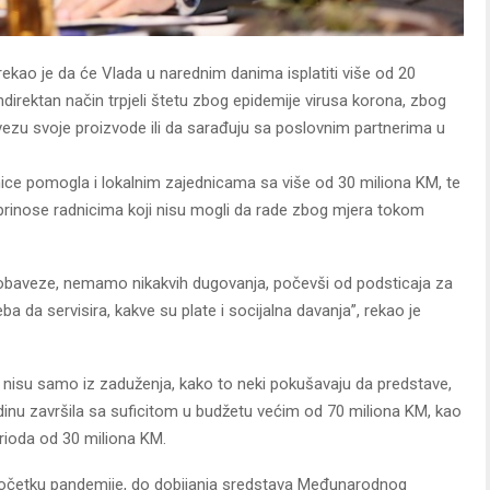
ekao je da će Vlada u narednim danima isplatiti više od 20
ndirektan način trpjeli štetu zbog epidemije virusa korona, zbog
vezu svoje proizvode ili da sarađuju sa poslovnim partnerima u
mice pomogla i lokalnim zajednicama sa više od 30 miliona KM, te
prinose radnicima koji nisu mogli da rade zbog mjera tokom
 obaveze, nemamo nikakvih dugovanja, počevši od podsticaja za
ba da servisira, kakve su plate i socijalna davanja”, rekao je
a nisu samo iz zaduženja, kako to neki pokušavaju da predstave,
dinu završila sa suficitom u budžetu većim od 70 miliona KM, kao
rioda od 30 miliona KM.
 početku pandemije, do dobijanja sredstava Međunarodnog