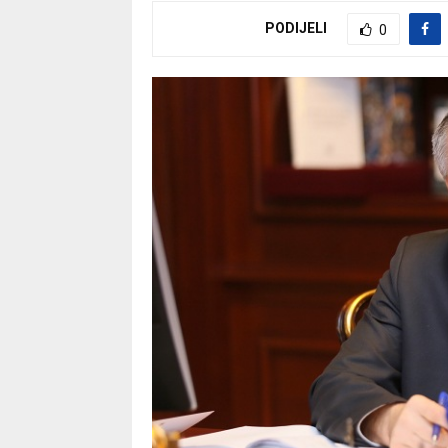
PODIJELI
0