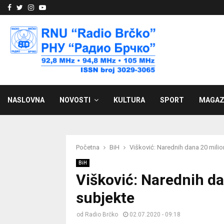
Facebook
Twitter
Instagram
Youtube
NASLOVNA
NOVOSTI
KULTURA
SPORT
MAGAZ
Početna
BiH
Višković: Narednih dana 20 mili
BiH
Višković: Narednih d
subjekte
od
Radio Brčko
02.07.2020 - 09:18