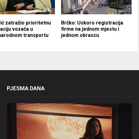
ić zatražio prioritetnu
Brčko: Uskoro registracija
aciju vozača u
firme na jednom mjestu i
arodnom transportu
jednom obrascu
PJESMA DANA