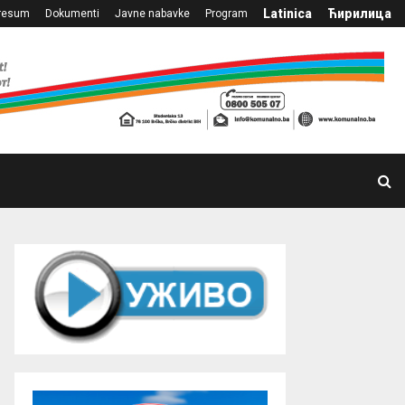
Latinica
Ћирилица
resum
Dokumenti
Javne nabavke
Program