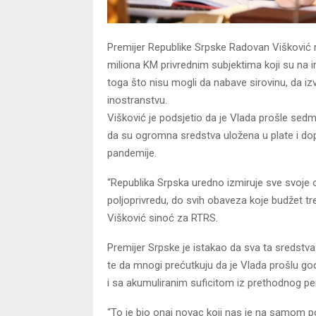
Premijer Republike Srpske Radovan Višković r
miliona KM privrednim subjektima koji su na i
toga što nisu mogli da nabave sirovinu, da iz
inostranstvu.
Višković je podsjetio da je Vlada prošle sed
da su ogromna sredstva uložena u plate i do
pandemije.
“Republika Srpska uredno izmiruje sve svoje
poljoprivredu, do svih obaveza koje budžet tre
Višković sinoć za RTRS.
Premijer Srpske je istakao da sva ta sredstv
te da mnogi prećutkuju da je Vlada prošlu go
i sa akumuliranim suficitom iz prethodnog pe
“To je bio onaj novac koji nas je na samom