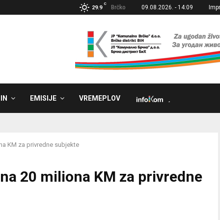
C
Brčko
09.08.2026. - 14:09
Imp
29.9
IN
EMISIJE
VREMEPLOV
˼
ona KM za privredne subjekte
ana 20 miliona KM za privredne