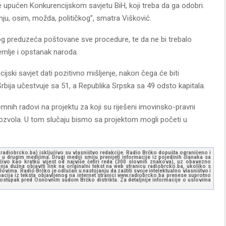
 je upućen Konkurencijskom savjetu BiH, koji treba da ga odobri.
u, osim, možda, političkog”, smatra Višković.
kog preduzeća poštovane sve procedure, te da ne bi trebalo
zemlje i opstanak naroda.
ijski savjet dati pozitivno mišljenje, nakon čega će biti
bija učestvuje sa 51, a Republika Srpska sa 49 odsto kapitala.
emnih radovi na projektu za koji su riješeni imovinsko-pravni
dozvola. U tom slučaju bismo sa projektom mogli početi u
ww.radiobrcko.ba) isključivo su vlasništvo redakcije. Radio Brčko dopušta ograničeno i
u drugim medijima. Drugi mediji smiju prenijeti informacije iz pojedinih članaka sa
učivo kao kratku vijest od najviše četiri reda (300 slovnih znakova), uz obavezno
ja dužna objaviti link na originalni tekst na web stranicu radiobrcko.ba, ukoliko s
ovima. Radio Brčko je odlučan u nastojanju da zaštiti svoje intelektualno vlasništvo i
ormacija iz teksta objavljenog na internet stranici www.radiobrcko.ba prenese suprotno
 postupak pred Osnovnim sudom Brčko distrikta. Za detaljnije informacije o uslovima