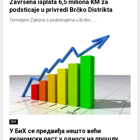
Završena isplata 6,5 miliona KM za
podsticaje u privredi Brčko Distrikta
Temeljem Zakona o podsticajima u Brčko ......
BiH
У БиХ се предвиђа нешто већи
економски раст у односу на прошлу