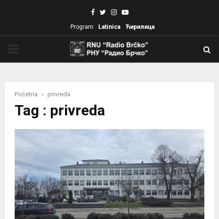
Facebook
Twitter
Instagram
Youtube
Program
Latinica
Ћирилица
PRIMARY
MENU
Početna
privreda
Tag : privreda