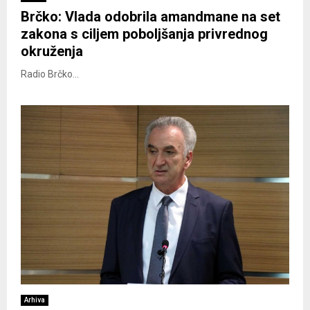
Brčko: Vlada odobrila amandmane na set
zakona s ciljem poboljšanja privrednog
okruženja
Radio Brčko...
Arhiva