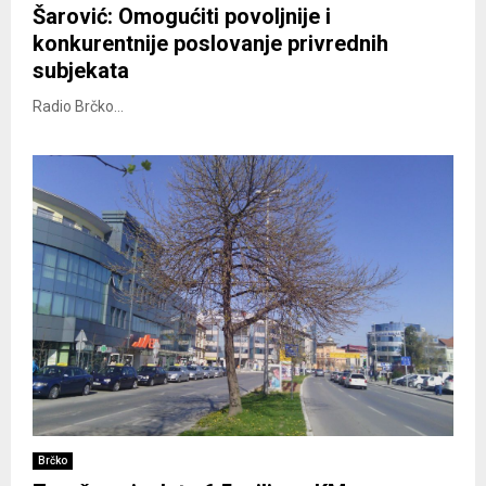
Šarović: Omogućiti povoljnije i
konkurentnije poslovanje privrednih
subjekata
Radio Brčko...
Brčko