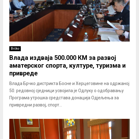
Brčko
Влада издваја 500.000 КМ за развој
аматерског спорта, културе, туризма и
привреде
Влада Брчко дистрикта Босне и Херцеговине на одржаној
50. редовној сједници усвојила је Одлуку о одобравању
Програма утрошка средстава донација Одјељења за
привредни развој, спорт...