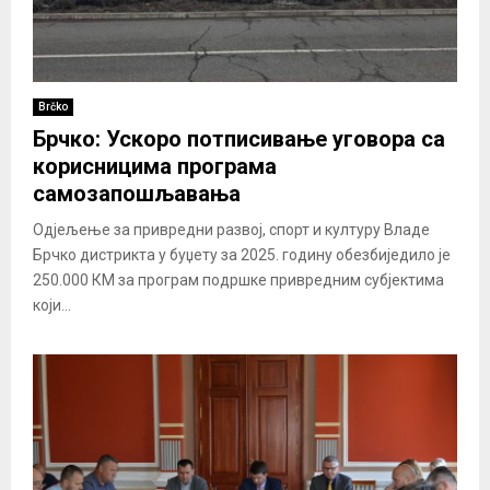
Brčko
Брчко: Ускоро потписивање уговора са
корисницима програма
самозапошљавања
Одјељење за привредни развој, спорт и културу Владе
Брчко дистрикта у буџету за 2025. годину обезбиједило је
250.000 КМ за програм подршке привредним субјектима
који...