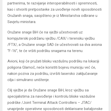
partnerima, te razvijanje interoperabilnosti i spremnosti,
kao i stvoriti pretpostavke za uvođenje novih sposobnosti
Oružanih snaga, saopšteno je iz Ministarstva odbrane u
Savjetu ministara.
Oružane snage BiH će na vježbi učestvovati uz
kompjuterski podržanu vježbu /CAX/ i terensku vježbu
/FTX/, a Oružane snage SAD će učestvovati sa dva aviona
“F-16”, te će vršiti podršku snagama na terenu.
Avioni, koji će pružati blisku vazdušnu podršku na lokaciji
poligona Glamoč, neće koristiti bojevu municiju već će,
nakon poziva za podršku, izvršiti lasersko zaključavanje
cilja i simulirano uništenje.
Cilj vježbe je da Oružane snage BiH, kroz vježbu sa
specijalistima za navođenje i kontrolu bliske vazdušne
podrške /Joint Terminal Attack Controllers – JTAC/
unaprijede operativne sposobnosti deklarisane bataljonske