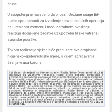
grupe.
U saopštenju je navedeno da bi ovim Oružane snage BiH
stekle sposobnosti za izvođenje konvencionalnih operacija
da u realnom vremenu i međunarodnom okruženju
realizuju dodijeljene zadatke uz upotrebu bliske vatrene i
avionske podrške.
Tokom realizacije vježbe biće preduzete sve propisane
higijensko-epidemiološke mjere, s ciljem sprečavanja
širenja virusa korona.
Svi članci objavljeni na internet stranici Radija Brčko (www.radiobrcko.ba)
isključivo su vlasništvo redakcije. Radio Brčko dopušta ograničeno i
povremeno prenošenje članaka sa svoje internet stranice u drugim medijima.
Drugi mediji smiju prenijeti informacije iz pojedinih članaka sa Internet
stranice Radija Brčko (www.radiobrcko.ba) isključivo kao kratku vijest od
najviše četiri reda (300 slovnih znakova), uz obavezno navođenje izvora
(Radio Brčko), pri čemu su on-line izdanja dužna objaviti link na originalni
tekst na web stranicu radiobrcko.ba, ukoliko s uredništvom portala nije
postignut dogovor o drugačijim uslovima. Radio Brčko je odlučan u
nastojanju da zaštiti svoje intelektualno vlasništvo i rad svojih autora.
Ukoliko se bilo koji dio teksta ili informacija iz teksta objavljenog na internet
stranici www.radiobrcko.ba prenese suprotno ovim pravilima, protiv
prekršioca će biti pokrenut pravni postupak pred Osnovnim sudom Brčko
distrikta. Za detaljnije informacije o uslovima korištenja kliknite na
USLOVI
KORIŠTENJA.