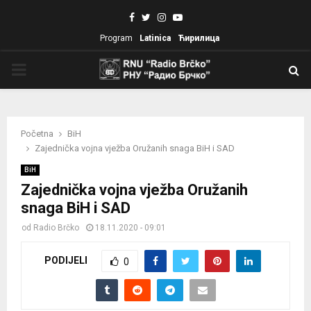
Facebook
Twitter
Instagram
Youtube
Program
Latinica
Ћирилица
PRIMARY
MENU
Početna
BiH
Zajednička vojna vježba Oružanih snaga BiH i SAD
BiH
Zajednička vojna vježba Oružanih
snaga BiH i SAD
od
Radio Brčko
18.11.2020 - 09:01
PODIJELI
0