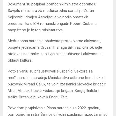
Dokument su potpisali pomoćnik ministra odbrane u
Savjetu ministara za međunarodnu saradnju Zoran
Šajinović i doajen Asocijacije vojnodiplomatskih
predstavnika u BiH rumunski brigadir Robert Ciobanu,
saopšteno je iz tog ministarstva.
Međusobna saradnja obuhvata protokolarne aktivnosti,
posjete jedinicama Oružanih snaga BiH, različite okrugle
stolove i sastanke, kao i vjerske, društvene i aktivnosti u
oblasti kulture.
Potpisivanju su prisustvovali službenici Sektora za
međunarodnu saradnju Ministarstva odbrane Irena Leko i
pukovnik Mirsad Čaluk, te vojni izaslanici Slovačke brigadir
Milan Mindek, Ruske Federacije brigadir Sergej Ilnitski i
Velike Britanije pukovnik Endrju Tejt.
Povodom potpisivanja Plana saradnje za 2022. godinu,
pomoćnik ministra Šajinović i vojni izaslanici razgovarali su