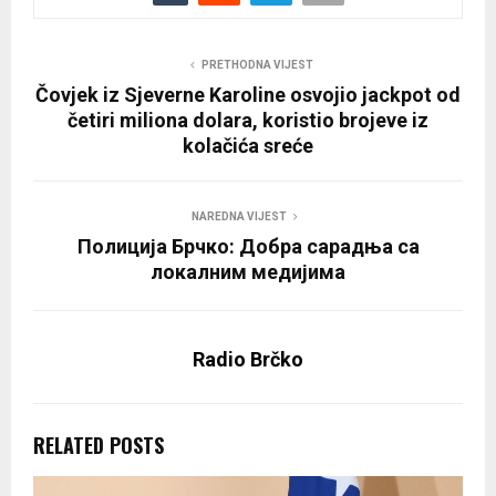
PRETHODNA VIJEST
Čovjek iz Sjeverne Karoline osvojio jackpot od
četiri miliona dolara, koristio brojeve iz
kolačića sreće
NAREDNA VIJEST
Полиција Брчко: Добра сарадња са
локалним медијима
Radio Brčko
RELATED POSTS