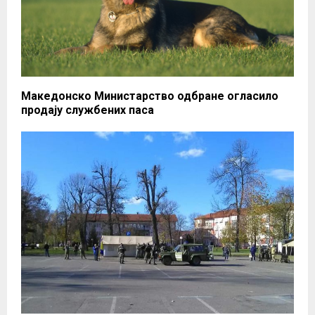
Македонско Министарство одбране огласило
продају службених паса