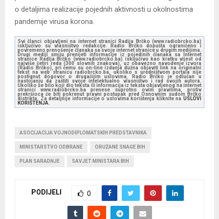
o detaljima realizacije pojednih aktivnosti u okolnostima
pandemije virusa korona.
Svi članci objavljeni na internet stranici Radija Brčko (www.radiobrcko.ba)
isključivo su vlasništvo redakcije. Radio Brčko dopušta ograničeno i
povremeno prenošenje članaka sa svoje internet stranice u drugim medijima.
Drugi mediji smiju prenijeti informacije iz pojedinih članaka sa Internet
stranice Radija Brčko (www.radiobrcko.ba) isključivo kao kratku vijest od
najviše četiri reda (300 slovnih znakova), uz obavezno navođenje izvora
(Radio Brčko), pri čemu su on-line izdanja dužna objaviti link na originalni
tekst na web stranicu radiobrcko.ba, ukoliko s uredništvom portala nije
postignut dogovor o drugačijim uslovima. Radio Brčko je odlučan u
nastojanju da zaštiti svoje intelektualno vlasništvo i rad svojih autora.
Ukoliko se bilo koji dio teksta ili informacija iz teksta objavljenog na internet
stranici www.radiobrcko.ba prenese suprotno ovim pravilima, protiv
prekršioca će biti pokrenut pravni postupak pred Osnovnim sudom Brčko
distrikta. Za detaljnije informacije o uslovima korištenja kliknite na
USLOVI
KORIŠTENJA.
ASOCIJACIJA VOJNODIPLOMATSKIH PREDSTAVNIKA
MINISTARSTVO ODBRANE
ORUŽANE SNAGE BIH
PLAN SARADNJE
SAVJET MINISTARA BIH
PODIJELI
0