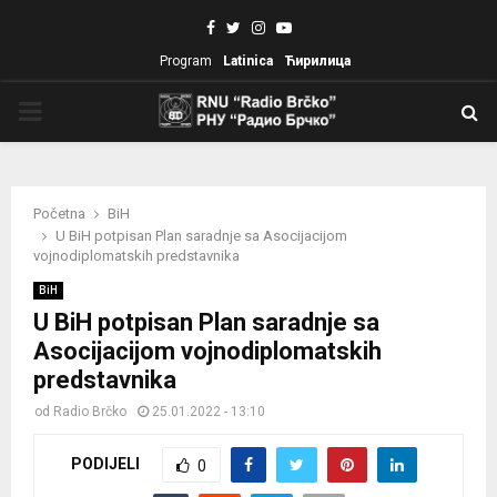
Facebook
Twitter
Instagram
Youtube
Program
Latinica
Ћирилица
PRIMARY
MENU
Početna
BiH
U BiH potpisan Plan saradnje sa Asocijacijom
vojnodiplomatskih predstavnika
BiH
U BiH potpisan Plan saradnje sa
Asocijacijom vojnodiplomatskih
predstavnika
od
Radio Brčko
25.01.2022 - 13:10
PODIJELI
0