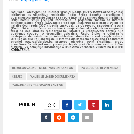
Izvor:
https://bhrt.ba/
Svi članci objavljeni na internet stranici Radija Brčko (www.radiobrcko.ba)
isključivo su vlasništvo redakcije. Radio Brčko dopušta ograničeno i
povremeno prenošenje članaka sa svoje internet stranice u drugim medijima.
Drugi mediji smiju prenijeti informacije iz pojedinih članaka sa Internet
stranice Radija Brčko (www.radiobrcko.ba) isključivo kao kratku vijest od
najviše četiri reda (300 slovnih znakova), uz obavezno navođenje izvora
(Radio Brčko), pri čemu su on-line izdanja dužna objaviti link na originalni
tekst na web stranicu radiobrcko.ba, ukoliko s uredništvom portala nije
postignut dogovor o drugačijim uslovima. Radio Brčko je odlučan u
nastojanju da zaštiti svoje intelektualno vlasništvo i rad svojih autora.
Ukoliko se bilo koji dio teksta ili informacija iz teksta objavljenog na internet
stranici www.radiobrcko.ba prenese suprotno ovim pravilima, protiv
prekršioca će biti pokrenut pravni postupak pred Osnovnim sudom Brčko
distrikta. Za detaljnije informacije o uslovima korištenja kliknite na
USLOVI
KORIŠTENJA.
HERCEGOVACKO - NERETVANSKI KANTON
POSLJEDICE NEVREMENA
SNIJEG
VAĐENJE LIČNIH DOKUMENATA
ZAPADNOHERCEGOVAČKI KANTON
PODIJELI
0