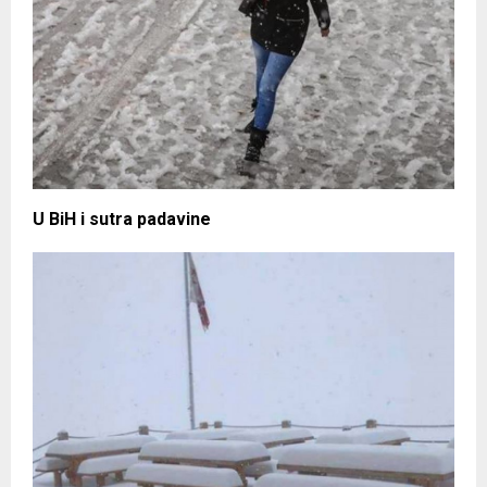
U BiH i sutra padavine