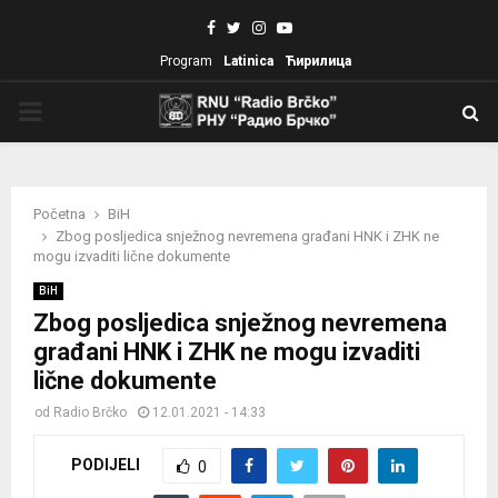
Facebook
Twitter
Instagram
Youtube
Program
Latinica
Ћирилица
PRIMARY
MENU
Početna
BiH
Zbog posljedica snježnog nevremena građani HNK i ZHK ne
mogu izvaditi lične dokumente
BiH
Zbog posljedica snježnog nevremena
građani HNK i ZHK ne mogu izvaditi
lične dokumente
od
Radio Brčko
12.01.2021 - 14:33
PODIJELI
0