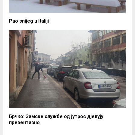
Pao snijeg u Italiji
Брчко: Зимске службе од јутрос дјелују
превентивно