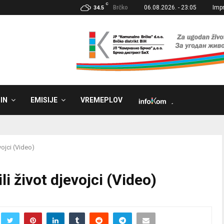
C
Brčko
06.08.2026. - 23:05
Imp
34.5
IN
EMISIJE
VREMEPLOV
˼
vojci (Video)
li život djevojci (Video)