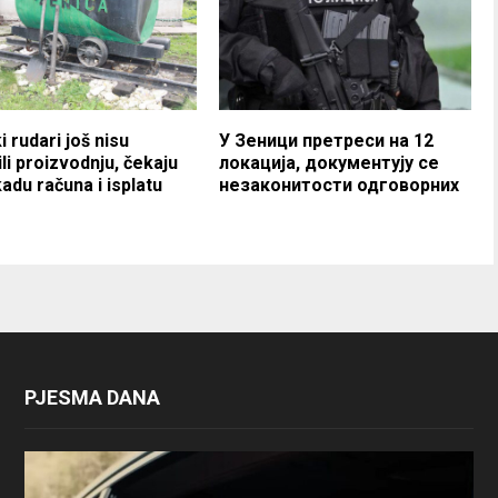
i rudari još nisu
У Зеници претреси на 12
li proizvodnju, čekaju
локација, документују се
adu računa i isplatu
незаконитости одговорних
PJESMA DANA