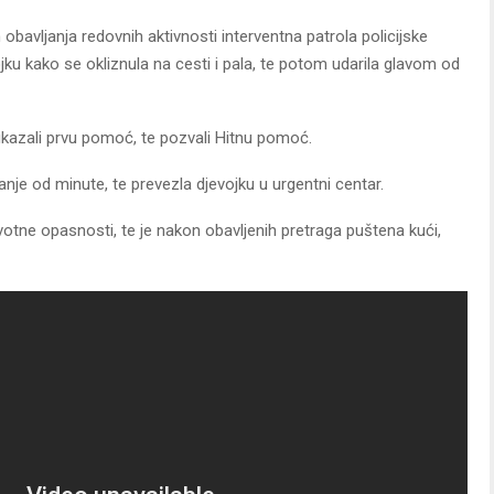
 obavljanja redovnih aktivnosti interventna patrola policijske
ojku kako se okliznula na cesti i pala, te potom udarila glavom od
j ukazali prvu pomoć, te pozvali Hitnu pomoć.
je od minute, te prevezla djevojku u urgentni centar.
životne opasnosti, te je nakon obavljenih pretraga puštena kući,