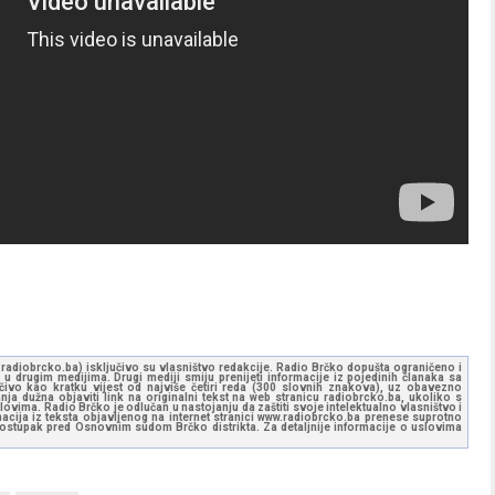
ww.radiobrcko.ba) isključivo su vlasništvo redakcije. Radio Brčko dopušta ograničeno i
u drugim medijima. Drugi mediji smiju prenijeti informacije iz pojedinih članaka sa
učivo kao kratku vijest od najviše četiri reda (300 slovnih znakova), uz obavezno
ja dužna objaviti link na originalni tekst na web stranicu radiobrcko.ba, ukoliko s
ovima. Radio Brčko je odlučan u nastojanju da zaštiti svoje intelektualno vlasništvo i
ormacija iz teksta objavljenog na internet stranici www.radiobrcko.ba prenese suprotno
 postupak pred Osnovnim sudom Brčko distrikta. Za detaljnije informacije o uslovima