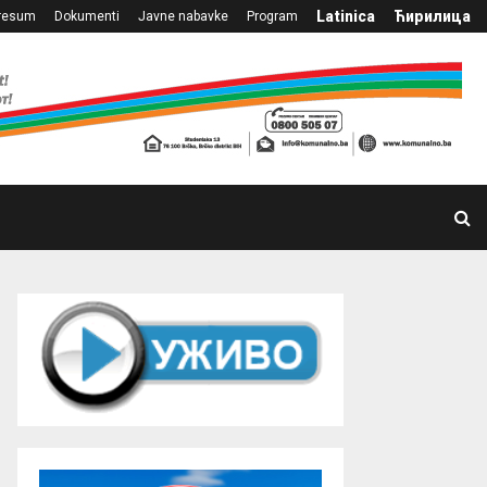
Latinica
Ћирилица
resum
Dokumenti
Javne nabavke
Program