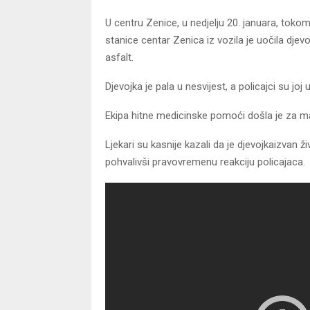
U centru Zenice, u nedjelju 20. januara, tokom
stanice centar Zenica iz vozila je uočila djev
asfalt.
Djevojka je pala u nesvijest, a policajci su jo
Ekipa hitne medicinske pomoći došla je za man
Ljekari su kasnije kazali da je djevojkaizvan 
pohvalivši pravovremenu reakciju policajaca.