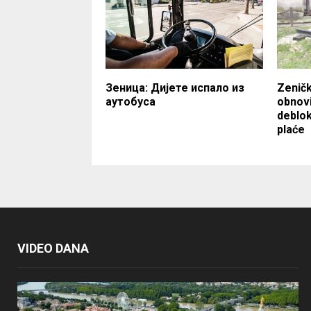
Зеница: Дијете испало из
Zeničk
аутобуса
obnovi
deblok
plaće
VIDEO DANA