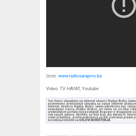
Izvor:
www.radiosarajevo.ba
Video: TV HAYAT, Youtube
Svi članci objavljeni na internet stranici Radija Brčko (w
povremeno prenošenje članaka sa svoje internet stranice 
Internet stranice Radija Brčko (www.radiobrcko.ba) isklj
navođenje izvora (Radio Brčko), pri čemu su on-line izdan
uredništvom portala nije postignut dogovor o drugačijim usl
rad svojih autora. Ukoliko se bilo koji dio teksta ili inf
ovim pravilima, protiv prekršioca će biti pokrenut pravni
korištenja kliknite na
USLOVI KORIŠTENJA.