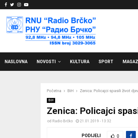
Facebook
Twitter
Instagram
Youtube
NASLOVNA
NOVOSTI
KULTURA
SPORT
MAGAZ
Početna
BiH
Zenica: Policajci spasili život dje
BiH
Zenica: Policajci spasi
od
Radio Brčko
21.01.2019 - 13:32
PODIJELI
0