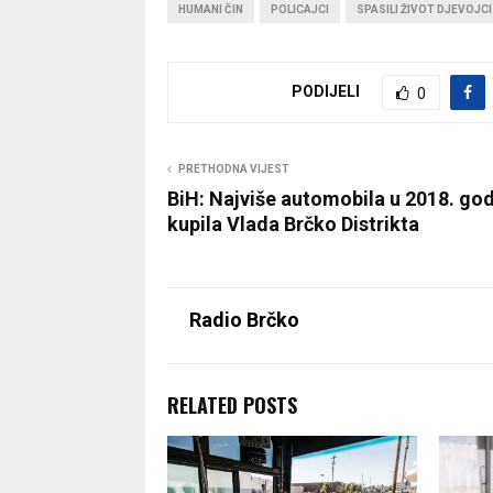
HUMANI ČIN
POLICAJCI
SPASILI ŽIVOT DJEVOJCI
PODIJELI
0
PRETHODNA VIJEST
BiH: Najviše automobila u 2018. god
kupila Vlada Brčko Distrikta
Radio Brčko
RELATED POSTS