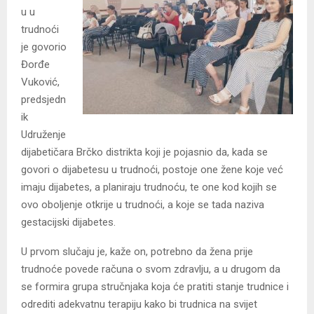
u u
trudnoći
je govorio
Đorđe
Vuković,
predsjedn
ik
Udruženje
dijabetičara Brčko distrikta koji je pojasnio da, kada se
govori o dijabetesu u trudnoći, postoje one žene koje već
imaju dijabetes, a planiraju trudnoću, te one kod kojih se
ovo oboljenje otkrije u trudnoći, a koje se tada naziva
gestacijski dijabetes.
U prvom slučaju je, kaže on, potrebno da žena prije
trudnoće povede računa o svom zdravlju, a u drugom da
se formira grupa stručnjaka koja će pratiti stanje trudnice i
odrediti adekvatnu terapiju kako bi trudnica na svijet