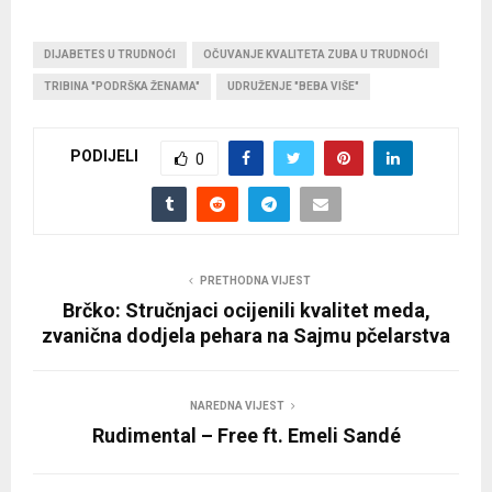
DIJABETES U TRUDNOĆI
OČUVANJE KVALITETA ZUBA U TRUDNOĆI
TRIBINA "PODRŠKA ŽENAMA"
UDRUŽENJE "BEBA VIŠE"
PODIJELI
0
PRETHODNA VIJEST
Brčko: Stručnjaci ocijenili kvalitet meda,
zvanična dodjela pehara na Sajmu pčelarstva
NAREDNA VIJEST
Rudimental – Free ft. Emeli Sandé