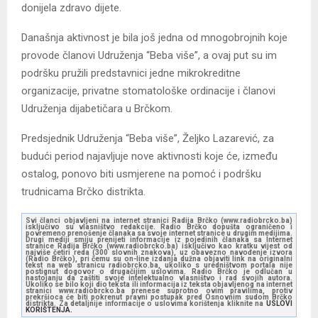
donijela zdravo dijete.
Današnja aktivnost je bila još jedna od mnogobrojnih koje
provode članovi Udruženja “Beba više”, a ovaj put su im
podršku pružili predstavnici jedne mikrokreditne
organizacije, privatne stomatološke ordinacije i članovi
Udruženja dijabetičara u Brčkom.
Predsjednik Udruženja “Beba više”, Željko Lazarević, za
budući period najavljuje nove aktivnosti koje će, između
ostalog, ponovo biti usmjerene na pomoć i podršku
trudnicama Brčko distrikta.
Svi članci objavljeni na internet stranici Radija Brčko (www.radiobrcko.ba)
isključivo su vlasništvo redakcije. Radio Brčko dopušta ograničeno i
povremeno prenošenje članaka sa svoje internet stranice u drugim medijima.
Drugi mediji smiju prenijeti informacije iz pojedinih članaka sa Internet
stranice Radija Brčko (www.radiobrcko.ba) isključivo kao kratku vijest od
najviše četiri reda (300 slovnih znakova), uz obavezno navođenje izvora
(Radio Brčko), pri čemu su on-line izdanja dužna objaviti link na originalni
tekst na web stranicu radiobrcko.ba, ukoliko s uredništvom portala nije
postignut dogovor o drugačijim uslovima. Radio Brčko je odlučan u
nastojanju da zaštiti svoje intelektualno vlasništvo i rad svojih autora.
Ukoliko se bilo koji dio teksta ili informacija iz teksta objavljenog na internet
stranici www.radiobrcko.ba prenese suprotno ovim pravilima, protiv
prekršioca će biti pokrenut pravni postupak pred Osnovnim sudom Brčko
distrikta. Za detaljnije informacije o uslovima korištenja kliknite na
USLOVI
KORIŠTENJA.