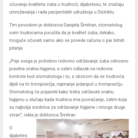
očuvanju kvaliteta zuba u trudnoći, dijabetesu, te značaju
umrežavanja i rada pacijentskih udruženja u Distriktu.
Tim povodom je doktorica Danijela Šmitran, stomatolog,
svim trudnicama poručila da je kvalitet zuba, itekako,
moguće očuvati samo ako se povede računa o par bitnih
pitanja.
„Prije svega je potrebno redovno održavanje zuba odnosno
pravilna oralna higijena, a zatim odlazak na redovne
kontrole kod stomatologa i to, s obzirom da se trudnoća
dijeli na tri tromjesečja, najmanje jedanput u tromjesečju.
Stomatolog će pojasniti kako treba održavati oralnu
higijenu u slučaju kada trudnica ima povraćanje, zatim koja
su najbolja sredstva za održavanje higijene i mnoge druge
stvari“, rekla je doktorica Šmitran.
O
dijabetes