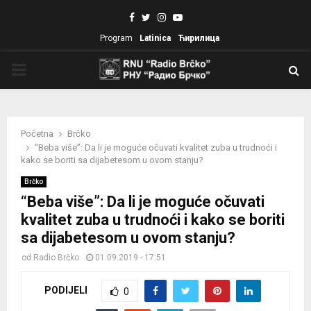
Facebook
Twitter
Instagram
Youtube
Program
Latinica
Ћирилица
PRIMARY
MENU
Početna
Brčko
“Beba više”: Da li je moguće očuvati kvalitet zuba u trudnoći i
kako se boriti sa dijabetesom u ovom stanju?
Brčko
“Beba više”: Da li je moguće očuvati
kvalitet zuba u trudnoći i kako se boriti
sa dijabetesom u ovom stanju?
od
Radio Brčko
01.09.2019 - 17:51
PODIJELI
0