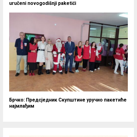
uručeni novogodišnji paketići
Брчко: Предсједник Скупштине уручио пакетиће
најмлађим