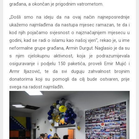
građana, a okončan je prigodnim vatrometom.
„Došli smo na ideju da na ovaj način najneposrednije
ukažemo najmlađima da nastupa mjesec ramazan, te da i
kod njih pojačamo svjesnost o najznačajnijem mjesecu u
godini, kad se radi o islamu kao našoj vjeri“, rekao je, u ime
neformalne grupe građana, Armin Durgut. Naglasio je da su
s njim cjelokupnu aktivnost, koja je podrazumijevala
osiguravanje i podjelu 150 paketića, proveli Emir Mujić i
Armr Iljazović, te da svi duguju zahvalnost brojnim
donatorima koji su pomogli da cilj bude ostvaren, prije
svega na radost najmlađih.