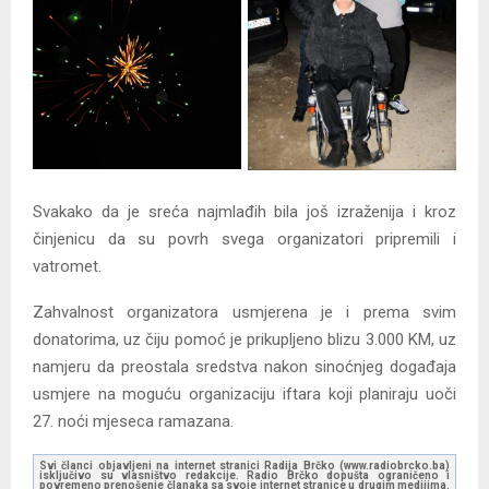
Svakako da je sreća najmlađih bila još izraženija i kroz
činjenicu da su povrh svega organizatori pripremili i
vatromet.
Zahvalnost organizatora usmjerena je i prema svim
donatorima, uz čiju pomoć je prikupljeno blizu 3.000 KM, uz
namjeru da preostala sredstva nakon sinoćnjeg događaja
usmjere na moguću organizaciju iftara koji planiraju uoči
27. noći mjeseca ramazana.
Svi članci objavljeni na internet stranici Radija Brčko (www.radiobrcko.ba)
isključivo su vlasništvo redakcije. Radio Brčko dopušta ograničeno i
povremeno prenošenje članaka sa svoje internet stranice u drugim medijima.