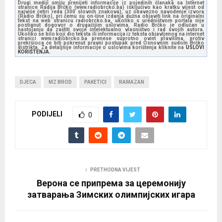
Drugi mediji smiju prenijeti informacije iz pojedinih članaka sa Internet
stranice Radija Brčko (www.radiobrcko.ba) isključivo kao kratku vijest od
najviše četiri reda (300 slovnih znakova), uz obavezno navođenje izvora
(Radio Brčko), pri čemu su on-line izdanja dužna objaviti link na originalni
tekst na web stranicu radiobrcko.ba, ukoliko s uredništvom portala nije
postignut dogovor o drugačijim uslovima. Radio Brčko je odlučan u
nastojanju da zaštiti svoje intelektualno vlasništvo i rad svojih autora.
Ukoliko se bilo koji dio teksta ili informacija iz teksta objavljenog na internet
stranici www.radiobrcko.ba prenese suprotno ovim pravilima, protiv
prekršioca će biti pokrenut pravni postupak pred Osnovnim sudom Brčko
distrikta. Za detaljnije informacije o uslovima korištenja kliknite na
USLOVI
KORIŠTENJA.
DJECA
MZ BROD
PAKETICI
RAMAZAN
PODIJELI
0
PRETHODNA VIJEST
Верона се припрема за церемонију
затварања Зимских олимпијских игара