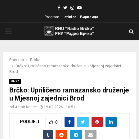
Facebook
Twitter
Instagram
Youtube
Program
Latinica
Ћирилица
PRIMARY
MENU
Početna
Brčko
Brčko: Upriličeno ramazansko druženje u Mjesnoj zajednici
Brod
Brčko
Brčko: Upriličeno ramazansko druženje
u Mjesnoj zajednici Brod
od
Admir Kadrić
19.02.2026 - 10:51
PODIJELI
0