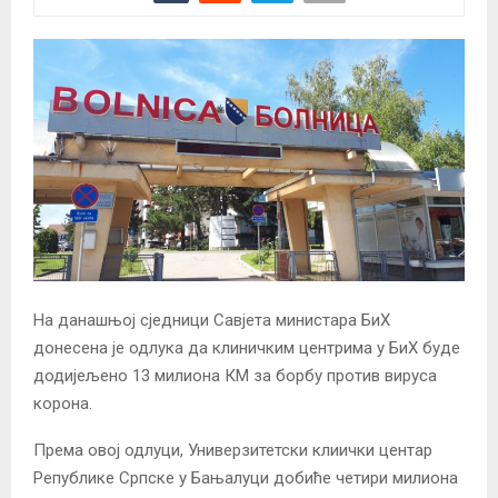
На данашњој сједници Савјета министара БиХ
донесена је одлука да клиничким центрима у БиХ буде
додијељено 13 милиона КМ за борбу против вируса
корона.
Према овој одлуци, Универзитетски клиички центар
Републике Српске у Бањалуци добиће четири милиона