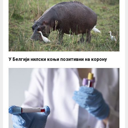
У Белгији нилски коњи позитивни на корону