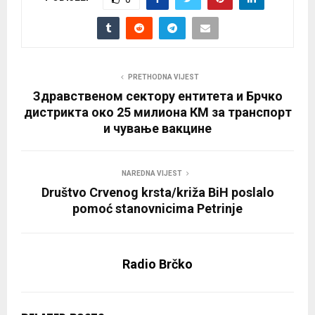
PRETHODNA VIJEST
Здравственом сектору ентитета и Брчко
дистрикта око 25 милиона КМ за транспорт
и чување вакцине
NAREDNA VIJEST
Društvo Crvenog krsta/križa BiH poslalo
pomoć stanovnicima Petrinje
Radio Brčko