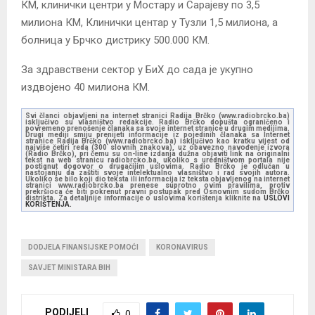
КМ, клинички центри у Мостару и Сарајеву по 3,5
милиона КМ, Клинички центар у Тузли 1,5 милиона, а
болница у Брчко дистрику 500.000 КМ.
За здравствени сектор у БиХ до сада је укупно
издвојено 40 милиона КМ.
Svi članci objavljeni na internet stranici Radija Brčko (www.radiobrcko.ba)
isključivo su vlasništvo redakcije. Radio Brčko dopušta ograničeno i
povremeno prenošenje članaka sa svoje internet stranice u drugim medijima.
Drugi mediji smiju prenijeti informacije iz pojedinih članaka sa Internet
stranice Radija Brčko (www.radiobrcko.ba) isključivo kao kratku vijest od
najviše četiri reda (300 slovnih znakova), uz obavezno navođenje izvora
(Radio Brčko), pri čemu su on-line izdanja dužna objaviti link na originalni
tekst na web stranicu radiobrcko.ba, ukoliko s uredništvom portala nije
postignut dogovor o drugačijim uslovima. Radio Brčko je odlučan u
nastojanju da zaštiti svoje intelektualno vlasništvo i rad svojih autora.
Ukoliko se bilo koji dio teksta ili informacija iz teksta objavljenog na internet
stranici www.radiobrcko.ba prenese suprotno ovim pravilima, protiv
prekršioca će biti pokrenut pravni postupak pred Osnovnim sudom Brčko
distrikta. Za detaljnije informacije o uslovima korištenja kliknite na
USLOVI
KORIŠTENJA.
DODJELA FINANSIJSKE POMOĆI
KORONAVIRUS
SAVJET MINISTARA BIH
PODIJELI
0