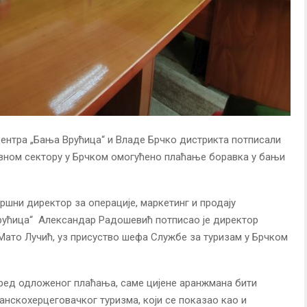
ентра „Бања Врућица“ и Владе Брчко дистрикта потписали
 јавном сектору у Брчком омогућено плаћање боравка у бањи
вршни директор за операције, маркетинг и продају
рућица“ Александар Радошевић потписао је директор
Мато Лучић, уз присуство шефа Службе за туризам у Брчком
оред одложеног плаћања, саме цијене аранжмана бити
анскохерцеговачког туризма, који се показао као и