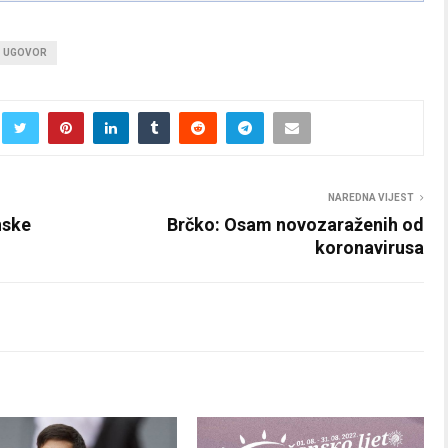
UGOVOR
NAREDNA VIJEST
nske
Brčko: Osam novozaraženih od
koronavirusa