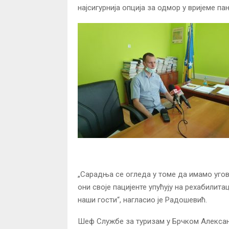
најсигурнија опција за одмор у вријеме па
„Сарадња се огледа у томе да имамо уго
они своје пацијенте упућују на рехабилит
наши гости“, нагласио је Радошевић.
Шеф Службе за туризам у Брчком Алексан