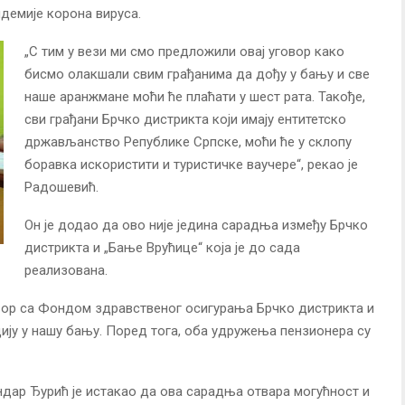
ндемије корона вируса.
„С тим у вези ми смо предложили овај уговор како
бисмо олакшали свим грађанима да дођу у бању и све
наше аранжмане моћи ће плаћати у шест рата. Такође,
сви грађани Брчко дистрикта који имају ентитетско
држављанство Републике Српске, моћи ће у склопу
боравка искористити и туристичке ваучере“, рекао је
Радошевић.
Он је додао да ово није једина сарадња између Брчко
дистрикта и „Бање Врућице“ која је до сада
реализована.
вор са Фондом здравственог осигурања Брчко дистрикта и
ацију у нашу бању. Поред тога, оба удружења пензионера су
дар Ђурић је истакао да ова сарадња отвара могућност и