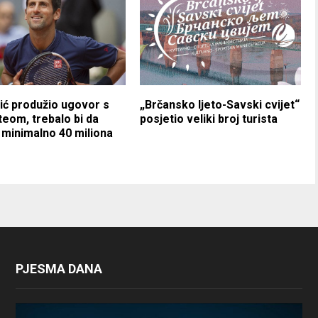
ć produžio ugovor s
„Brčansko ljeto-Savski cvijet“
eom, trebalo bi da
posjetio veliki broj turista
 minimalno 40 miliona
PJESMA DANA