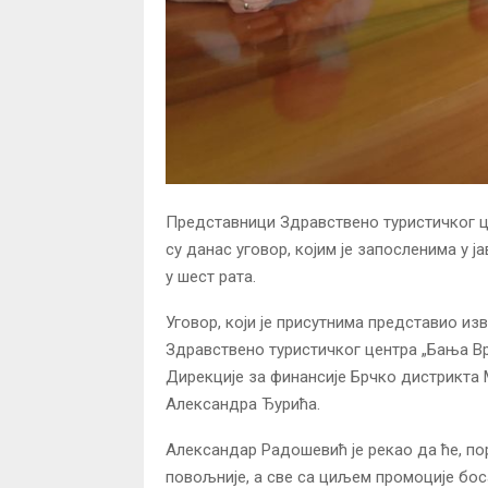
Представници Здравствено туристичког ц
су данас уговор, којим је запосленима у
у шест рата.
Уговор, који је присутнима представио из
Здравствено туристичког центра „Бања В
Дирекције за финансије Брчко дистрикта 
Александра Ђурића.
Александар Радошевић је рекао да ће, п
повољније, а све са циљем промоције бос