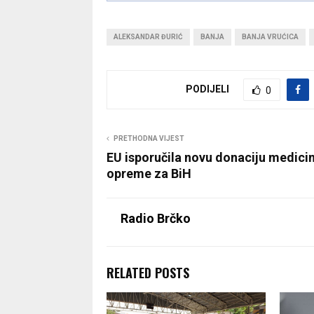
ALEKSANDAR ĐURIĆ
BANJA
BANJA VRUĆICA
PODIJELI
0
PRETHODNA VIJEST
EU isporučila novu donaciju medici
opreme za BiH
Radio Brčko
RELATED POSTS