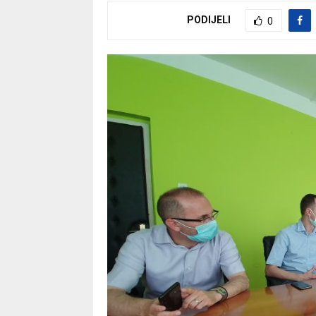
PODIJELI
0