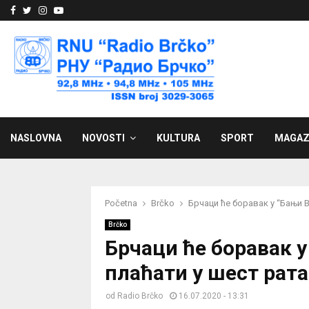
Facebook
Twitter
Instagram
Youtube
NASLOVNA
NOVOSTI
KULTURA
SPORT
MAGAZ
Početna
Brčko
Брчаци ће боравак у “Бањи 
Brčko
Брчаци ће боравак 
плаћати у шест рата
od
Radio Brčko
16.07.2020 - 13:31