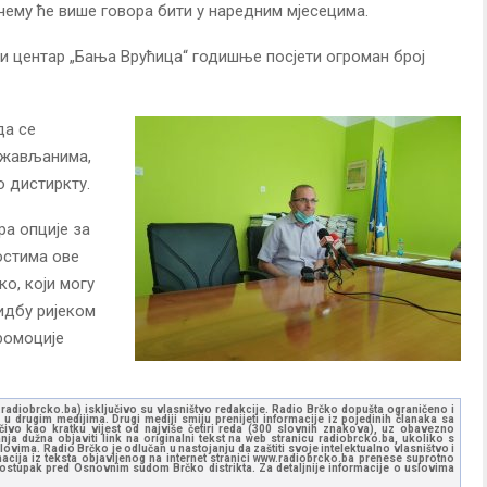
чему ће више говора бити у наредним мјесецима.
и центар „Бања Врућица“ годишње посјети огроман број
да се
ржављанима,
о дистиркту.
а опције за
остима ове
о, који могу
видбу ријеком
промоције
ww.radiobrcko.ba) isključivo su vlasništvo redakcije. Radio Brčko dopušta ograničeno i
u drugim medijima. Drugi mediji smiju prenijeti informacije iz pojedinih članaka sa
učivo kao kratku vijest od najviše četiri reda (300 slovnih znakova), uz obavezno
ja dužna objaviti link na originalni tekst na web stranicu radiobrcko.ba, ukoliko s
ovima. Radio Brčko je odlučan u nastojanju da zaštiti svoje intelektualno vlasništvo i
ormacija iz teksta objavljenog na internet stranici www.radiobrcko.ba prenese suprotno
 postupak pred Osnovnim sudom Brčko distrikta. Za detaljnije informacije o uslovima