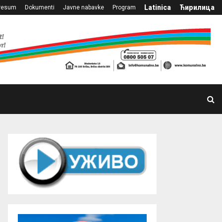
Latinica
Ћирилица
resum
Dokumenti
Javne nabavke
Program