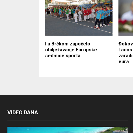
I u Brčkom započelo
Đokovi
obilježavanje Europske
Lacost
sedmice sporta
zaradi
eura
VIDEO DANA