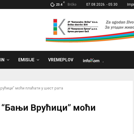
C
Brčko
07.08.2026. - 05:30
Imp
23.4
IN
EMISIJE
VREMEPLOV
˼
Врућици” моћи плаћати у шест рата
у “Бањи Врућици” моћи