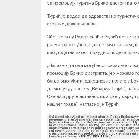
за промоцију туризма Брчко дистритка, о 
Ђурић је додао да здравствено туристичк
страних држављанина.
Због тога су Радошевић и Ђурић истакли 
разматра могућност да се тим страним д
као додатни излет, понуди и посјета Брчк
„Наравно да ова могућност сарадње отвар
промоцију Брчко дистрикта, јер можемо г
бање омогућити једнодневне излете у Брчк
да укључују посјету „Винарији Пајић“, пло
Савом и друге активности, а све у сврху 
нашћег града“, нагласио је Ђурић.
Svi članci objavljeni na internet stranici Radija Brčko (w
povremeno prenošenje članaka sa svoje internet stranice 
Internet stranice Radija Brčko (www.radiobrcko.ba) isklj
navođenje izvora (Radio Brčko), pri čemu su on-line izdan
uredništvom portala nije postignut dogovor o drugačijim usl
rad svojih autora. Ukoliko se bilo koji dio teksta ili inf
ovim pravilima, protiv prekršioca će biti pokrenut pravni
korištenja kliknite na
USLOVI KORIŠTENJA.