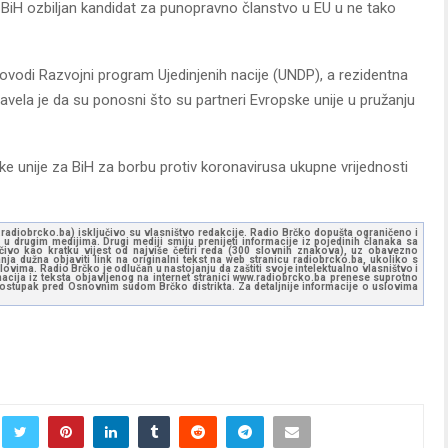
je BiH ozbiljan kandidat za punopravno članstvo u EU u ne tako
rovodi Razvojni program Ujedinjenih nacije (UNDP), a rezidentna
vela je da su ponosni što su partneri Evropske unije u pružanju
 unije za BiH za borbu protiv koronavirusa ukupne vrijednosti
ww.radiobrcko.ba) isključivo su vlasništvo redakcije. Radio Brčko dopušta ograničeno i
u drugim medijima. Drugi mediji smiju prenijeti informacije iz pojedinih članaka sa
učivo kao kratku vijest od najviše četiri reda (300 slovnih znakova), uz obavezno
ja dužna objaviti link na originalni tekst na web stranicu radiobrcko.ba, ukoliko s
ovima. Radio Brčko je odlučan u nastojanju da zaštiti svoje intelektualno vlasništvo i
ormacija iz teksta objavljenog na internet stranici www.radiobrcko.ba prenese suprotno
 postupak pred Osnovnim sudom Brčko distrikta. Za detaljnije informacije o uslovima