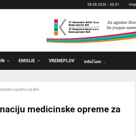
08.08.2026. - 06:51
Imp
IN
EMISIJE
VREMEPLOV
˼
dicinske opreme za BiH
onaciju medicinske opreme za