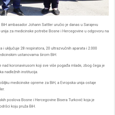
U u BiH ambasador Johann Sattler uručio je danas u Sarajevu
 unija za medicinske potrebe Bosne i Hercegovine u odgovoru na
a i uključuje 28 respiratora, 20 ultrazvučnih aparata i 2.000
i medicinskim ustanovama širom BiH.
de nad koronavirusom koji sve više pogađa mlade, zbog čega je
 nadležnih institucija.
šiljku medicinske opreme za BiH, a Evropska unija ostaje
er.
njskih poslova Bosne i Hercegovine Bisera Turković koja je
podršci koju pruža BiH.