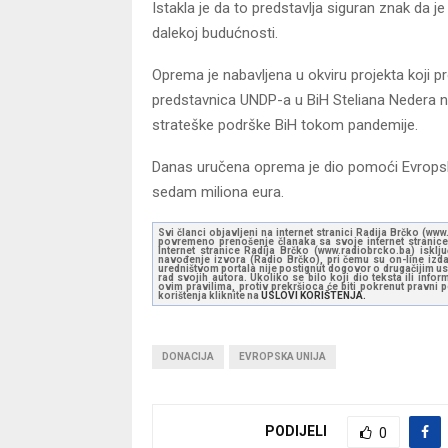
Istakla je da to predstavlja siguran znak da 
dalekoj budućnosti.
Oprema je nabavljena u okviru projekta koji p
predstavnica UNDP-a u BiH Steliana Nedera na
strateške podrške BiH tokom pandemije.
Danas uručena oprema je dio pomoći Evropske
sedam miliona eura.
Svi članci objavljeni na internet stranici Radija Brčko (w
povremeno prenošenje članaka sa svoje internet stranice 
Internet stranice Radija Brčko (www.radiobrcko.ba) isklj
navođenje izvora (Radio Brčko), pri čemu su on-line izdan
uredništvom portala nije postignut dogovor o drugačijim usl
rad svojih autora. Ukoliko se bilo koji dio teksta ili inf
ovim pravilima, protiv prekršioca će biti pokrenut pravni
korištenja kliknite na
USLOVI KORIŠTENJA.
DONACIJA
EVROPSKA UNIJA
PODIJELI
0