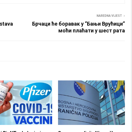
NAREDNA VIJEST
rstava
Брчаци ће боравак у “Бањи Врућици”
моћи плаћати у шест рата