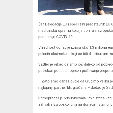
Šef Delegacije EU i specijalni predstavnik E
medicinsku opremu koju je donirala Evropska
pandemiju COVID-19.
Vrijednost donacije iznosi oko 1,3 miliona eur
pulsnih oksimetara, koji će biti distribuiran
Sattler je rekao da smo još daleko od pobje
potreban poseban oprez i poštivanje preporuka
– Zato smo danas ovdje da uručimo veliku po
najlojaniji partner bh. građana – dodao je Sattl
Primopredaji je prisustvovala i ministrica va
zahvalila Evropskoj uniji na donaciji i stalnoj 