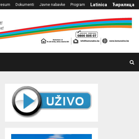
Latinica
Ћирилица
resum
Dokumenti
Javne nabavke
Program