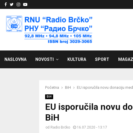
Facebook
Twitter
Instagram
Youtube
NASLOVNA
NOVOSTI
KULTURA
SPORT
MAGAZ
Početna
BiH
EU isporučila novu donaciju me
BiH
EU isporučila novu d
BiH
od
Radio Brčko
16.07.2020 - 13:17