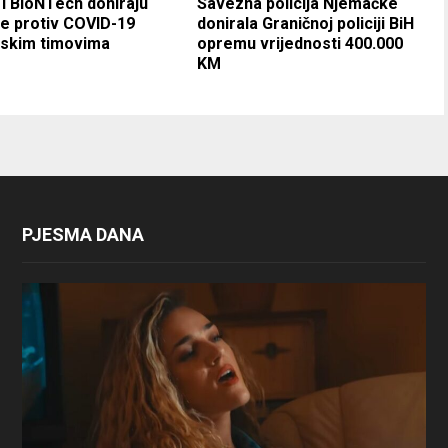
 i BioNTech doniraju
Savezna policija Njemačke
e protiv COVID-19
donirala Graničnoj policiji BiH
jskim timovima
opremu vrijednosti 400.000
KM
PJESMA DANA