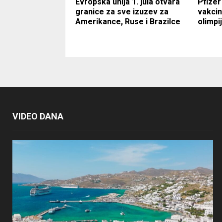
Evropska unija 1. jula otvara
Pfizer
granice za sve izuzev za
vakcin
Amerikance, Ruse i Brazilce
olimpi
VIDEO DANA