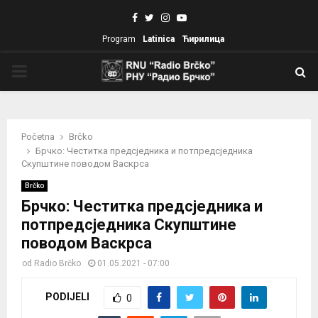
Facebook
Twitter
Instagram
Youtube
Program
Latinica
Ћирилица
PRIMARY
MENU
Početna
Brčko
Брчко: Честитка предсједника и потпредсједника
Скупштине поводом Васкрса
Brčko
Брчко: Честитка предсједника и
потпредсједника Скупштине
поводом Васкрса
od
Radio Brčko
01.05.2021 - 07:00
PODIJELI
0