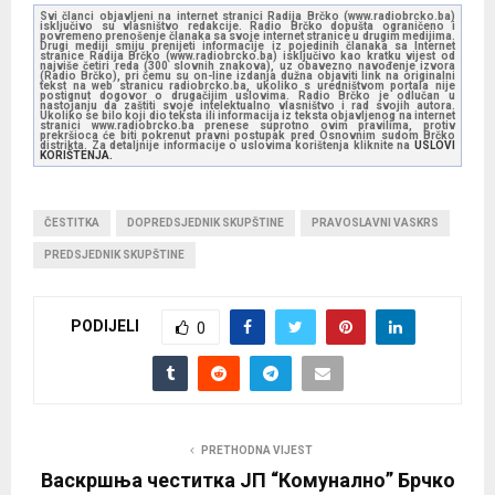
Svi članci objavljeni na internet stranici Radija Brčko (www.radiobrcko.ba)
isključivo su vlasništvo redakcije. Radio Brčko dopušta ograničeno i
povremeno prenošenje članaka sa svoje internet stranice u drugim medijima.
Drugi mediji smiju prenijeti informacije iz pojedinih članaka sa Internet
stranice Radija Brčko (www.radiobrcko.ba) isključivo kao kratku vijest od
najviše četiri reda (300 slovnih znakova), uz obavezno navođenje izvora
(Radio Brčko), pri čemu su on-line izdanja dužna objaviti link na originalni
tekst na web stranicu radiobrcko.ba, ukoliko s uredništvom portala nije
postignut dogovor o drugačijim uslovima. Radio Brčko je odlučan u
nastojanju da zaštiti svoje intelektualno vlasništvo i rad svojih autora.
Ukoliko se bilo koji dio teksta ili informacija iz teksta objavljenog na internet
stranici www.radiobrcko.ba prenese suprotno ovim pravilima, protiv
prekršioca će biti pokrenut pravni postupak pred Osnovnim sudom Brčko
distrikta. Za detaljnije informacije o uslovima korištenja kliknite na
USLOVI
KORIŠTENJA.
ČESTITKA
DOPREDSJEDNIK SKUPŠTINE
PRAVOSLAVNI VASKRS
PREDSJEDNIK SKUPŠTINE
PODIJELI
0
PRETHODNA VIJEST
Васкршња честитка ЈП “Комунално” Брчко