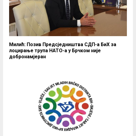
Милић: Позив Предсједништва СДП-а БиХ за
лоцирање трупа НАТО-а у Брчком није
добронамјеран