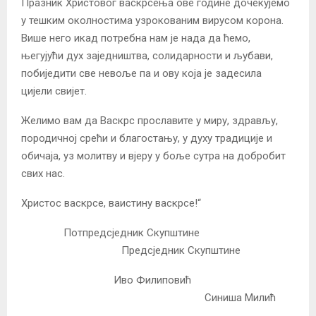
Празник Христовог васкрсења ове године дочекујемо
у тешким околностима узрокованим вирусом корона.
Више него икад потребна нам је нада да ћемо,
његујући дух заједништва, солидарности и љубави,
побиједити све невоље па и ову која је задесила
цијели свијет.
Желимо вам да Васкрс прославите у миру, здрављу,
породичној срећи и благостању, у духу традиције и
обичаја, уз молитву и вјеру у боље сутра на добробит
свих нас.
Христос васкрсе, ваистину васкрсе!“
Потпредсједник Скупштине
Предсједник Скупштине
Иво Филиповић
Синиша Милић