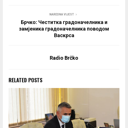
NAREDNA VIJEST
Брчко: Честитка градоначелника и
замјеника градоначелника поводом
Васкрса
Radio Brčko
RELATED POSTS