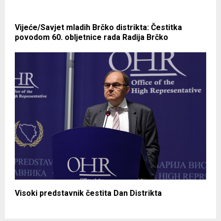
Vijeće/Savjet mladih Brčko distrikta: Čestitka
povodom 60. obljetnice rada Radija Brčko
Visoki predstavnik čestita Dan Distrikta