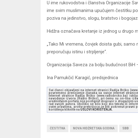
U ime rukovodstva i članstva Organizacije Sav
ime svim muslimanima upućujem čestitku povo
poziva na jedinstvo, slogu, bratstvo i bogojaz
Hidžra označava kretanje iz jednog u drugo mj
„Tako Mi vremena, čovjek doista gubi, samo ne o
preporučuju istinu i strpljenje“.
Organizacija Saveza za bolju budućnost BiH –
Ina Pamukčić Karagić, predsjednica
Svi članci objavljeni na internet stranici Radija Brčko (w
povremeno prenošenje članaka sa svoje internet stranice 
Internet stranice Radija Brčko (www.radiobrcko.ba) isklj
navođenje izvora (Radio Brčko), pri čemu su on-line izdan
uredništvom portala nije postignut dogovor o drugačijim usl
rad svojih autora. Ukoliko se bilo koji dio teksta ili inf
ovim pravilima, protiv prekršioca će biti pokrenut pravni
korištenja kliknite na
USLOVI KORIŠTENJA.
ČESTITKA
NOVA HIDŽRETSKA GODINA
SBB