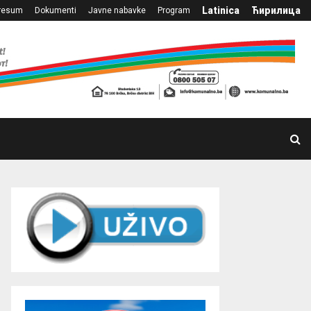
Latinica
Ћирилица
resum
Dokumenti
Javne nabavke
Program