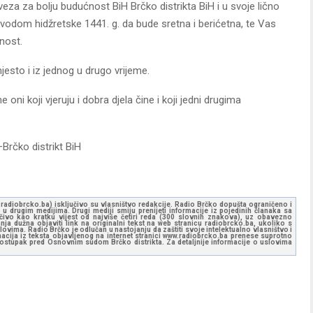
eza za bolju budućnost BiH Brčko distrikta BiH i u svoje lično
dom hidžretske 1441. g. da bude sretna i berićetna, te Vas
nost.
esto i iz jednog u drugo vrijeme.
ni koji vjeruju i dobra djela čine i koji jedni drugima
Brčko distrikt BiH
ww.radiobrcko.ba) isključivo su vlasništvo redakcije. Radio Brčko dopušta ograničeno i
u drugim medijima. Drugi mediji smiju prenijeti informacije iz pojedinih članaka sa
učivo kao kratku vijest od najviše četiri reda (300 slovnih znakova), uz obavezno
ja dužna objaviti link na originalni tekst na web stranicu radiobrcko.ba, ukoliko s
ovima. Radio Brčko je odlučan u nastojanju da zaštiti svoje intelektualno vlasništvo i
ormacija iz teksta objavljenog na internet stranici www.radiobrcko.ba prenese suprotno
 postupak pred Osnovnim sudom Brčko distrikta. Za detaljnije informacije o uslovima