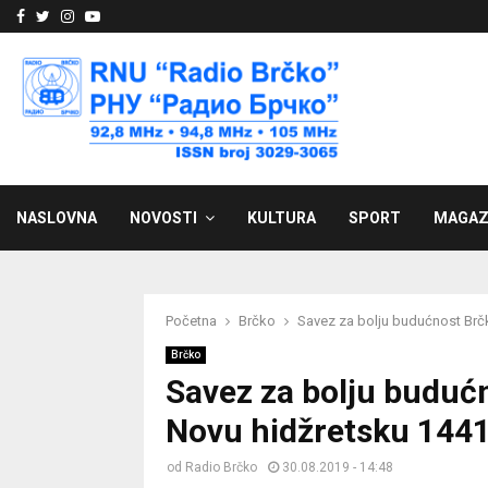
Facebook
Twitter
Instagram
Youtube
NASLOVNA
NOVOSTI
KULTURA
SPORT
MAGAZ
Početna
Brčko
Savez za bolju budućnost Brčko
Brčko
Savez za bolju budućn
Novu hidžretsku 1441
od
Radio Brčko
30.08.2019 - 14:48