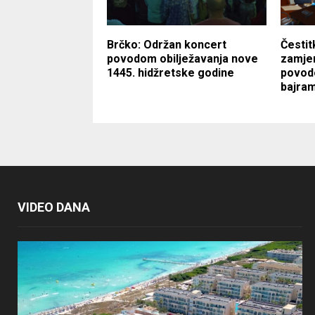
Brčko: Održan koncert
Čestit
povodom obilježavanja nove
zamjen
1445. hidžretske godine
povod
bajra
VIDEO DANA