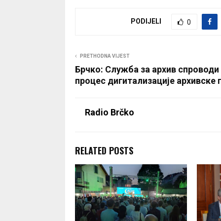
PODIJELI
0
PRETHODNA VIJEST
Брчко: Служба за архив спроводи
процес дигитализације архивске 
Radio Brčko
RELATED POSTS