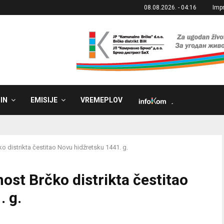
08.08.2026. - 04:16
Imp
IN
EMISIJE
VREMEPLOV
˼
 distrikta čestitao Novu hidžretsku 1441. g.
ost Brčko distrikta čestitao
. g.