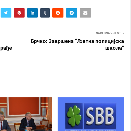
NAREDNA VIJEST
Брчко: Завршена “Љетна полицијска
грађе
школа”