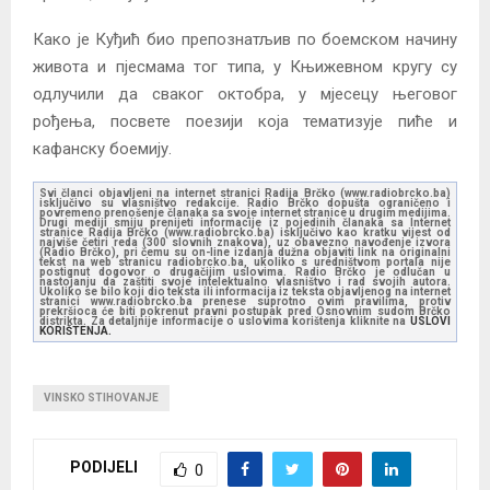
Како је Куђић био препознатљив по боемском начину
живота и пјесмама тог типа, у Књижевном кругу су
одлучили да сваког октобра, у мјесецу његовог
рођења, посвете поезији која тематизује пиће и
кафанску боемију.
Svi članci objavljeni na internet stranici Radija Brčko (www.radiobrcko.ba)
isključivo su vlasništvo redakcije. Radio Brčko dopušta ograničeno i
povremeno prenošenje članaka sa svoje internet stranice u drugim medijima.
Drugi mediji smiju prenijeti informacije iz pojedinih članaka sa Internet
stranice Radija Brčko (www.radiobrcko.ba) isključivo kao kratku vijest od
najviše četiri reda (300 slovnih znakova), uz obavezno navođenje izvora
(Radio Brčko), pri čemu su on-line izdanja dužna objaviti link na originalni
tekst na web stranicu radiobrcko.ba, ukoliko s uredništvom portala nije
postignut dogovor o drugačijim uslovima. Radio Brčko je odlučan u
nastojanju da zaštiti svoje intelektualno vlasništvo i rad svojih autora.
Ukoliko se bilo koji dio teksta ili informacija iz teksta objavljenog na internet
stranici www.radiobrcko.ba prenese suprotno ovim pravilima, protiv
prekršioca će biti pokrenut pravni postupak pred Osnovnim sudom Brčko
distrikta. Za detaljnije informacije o uslovima korištenja kliknite na
USLOVI
KORIŠTENJA.
VINSKO STIHOVANJE
PODIJELI
0