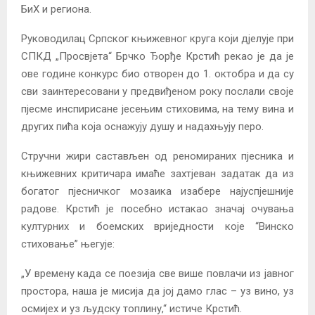
БиХ и региона.
Руководилац Српског књижевног круга који дјелује при
СПКД „Просвјета“ Брчко Ђорђе Крстић рекао је да је
ове године конкурс био отворен до 1. октобра и да су
сви заинтересовани у предвиђеном року послали своје
пјесме инспирисане јесењим стиховима, на тему вина и
других пића која оснажују душу и надахњују перо.
Стручни жири састављен од реномираних пјесника и
књижевних критичара имаће захтјеван задатак да из
богатог пјесничког мозаика изабере најуспјешније
радове. Крстић је посебно истакао значај очувања
културних и боемских вриједности које “Винско
стиховање” његује:
„У времену када се поезија све више повлачи из јавног
простора, наша је мисија да јој дамо глас – уз вино, уз
осмијех и уз људску топлину,“ истиче Крстић.