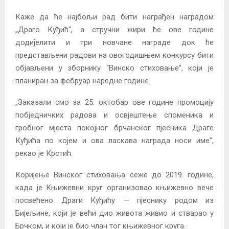
Каже да ће најбољи рад бити награђен наградом
„Драго Куђић“, а стручни жири ће ове године
додијелити и три новчане награде док ће
представљени радови на овогодишњем конкурсу бити
објављени у зборнику “Винско стиховање”, који је
планиран за фебруар наредне године.
„Заказали смо за 25. октобар ове године промоцију
побједничких радова и освјештење споменика и
гробног мјеста покојног брчанског пјесника Драге
Куђића по којем и ова ласкава награда носи име“,
рекао је Крстић.
Коријење Винског стиховања сеже до 2019. године,
када је Књижевни круг организовао књижевно вече
посвећено Драги Куђићу — пјеснику родом из
Бијељине, који је већи дио живота живио и стварао у
Брчком, и који је био члан тог књижевног круга.