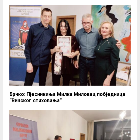
Брчко: Пјесникиња Милка Миловац побједница
“Винског стиховања”