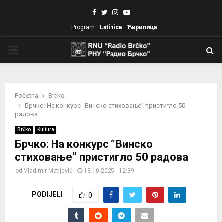
Facebook
Twitter
Instagram
Youtube
Program
Latinica
Ћирилица
PRIMARY
MENU
Početna
Brčko
Брчко: На конкурс “Винско стиховање” пристигло 50
радова
Brčko
Kultura
Брчко: На конкурс “Винско
стиховање” пристигло 50 радова
od
Vladimir Matijević
13.10.2025 - 12:39
PODIJELI
0