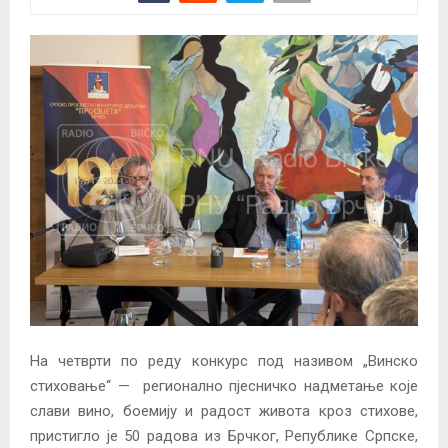
На четврти по реду конкурс под називом „Винско
стиховање“ — регионално пјесничко надметање које
слави вино, боемију и радост живота кроз стихове,
пристигло је 50 радова из Брчког, Републике Српске,