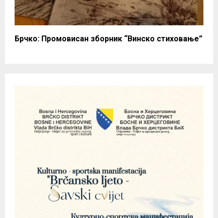
Брчко: Промовисан зборник “Винско стиховање”