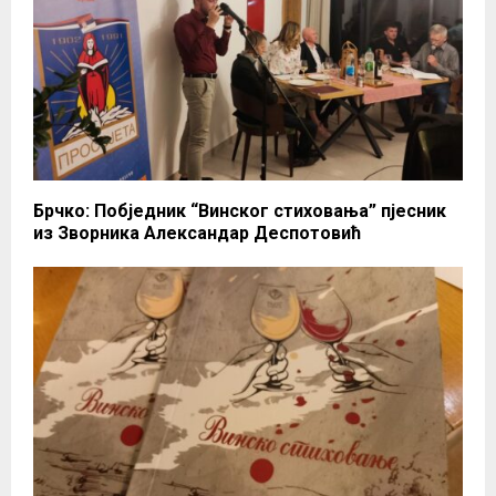
Брчко: Побједник “Винског стиховања” пјесник
из Зворника Александар Деспотовић