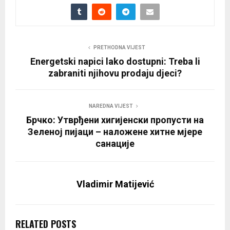
PRETHODNA VIJEST
Energetski napici lako dostupni: Treba li
zabraniti njihovu prodaju djeci?
NAREDNA VIJEST
Брчко: Утврђени хигијенски пропусти на
Зеленој пијаци – наложене хитне мјере
санације
Vladimir Matijević
RELATED POSTS