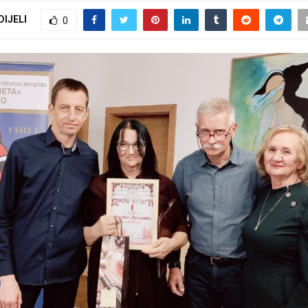
DIJELI
0