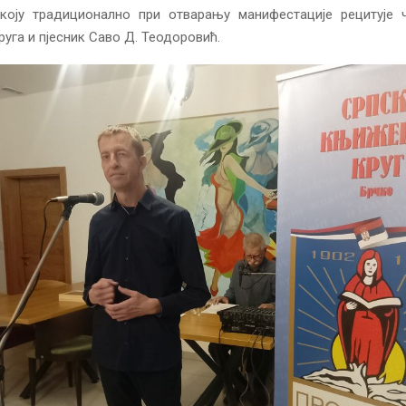
 коју традиционално при отварању манифестације рецитује 
уга и пјесник Саво Д. Теодоровић.