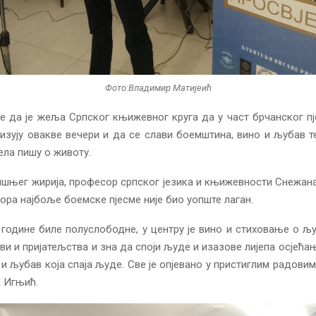
Фото:Владимир Матијеић
е да је жеља Српског књижевног круга да у част брчанског п
изују овакве вечери и да се слави боемштина, вино и љубав т
јела пишу о животу.
ишњег жирија, професор српског језика и књижевности Снежан
ора најбоље боемске пјесмe није био уопште лаган.
 године биле полуслободне, у центру је вино и стиховање о љу
и и пријатељства и зна да споји људе и изазове лијепа осјећањ
 и љубав која спаја људе. Све је опјевано у пристиглим радовим
 Игњић.