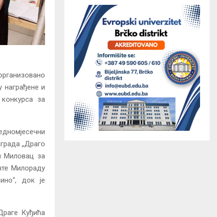
 организовано
у награђене и
 конкурса за
едномјесечни
аграда „Драго
и Миловац за
енте Милораду
ино“, док је
Драге Куђића