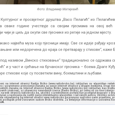
Фото: Владимир Матијевић
Културног и просвјетног друштва „Васо Пелагић“ из Пелагићев
а сваке године учествује са својим пјесмама на овој већ 
 чији је циљ да окупи све пјеснике из регије на једном мјесту.
акако највећа муза коју пјесници имају. Све се идеје рађају кро
сањане или недоречена до краја се претварају у стихове“, каже 
 под називом „Винско стиховање“ традиционално се одржава с
јић“ и у част и сјећање на брчанског пјесника – боема Драге Куђ
оре стихове које су посветили вину, боемштини и љубави.
jeni na internet stranici Radija Brčko (www.radiobrcko.ba) isključivo su vlasništvo reda
o i povremeno prenošenje članaka sa svoje internet stranice u drugim medijima. Drugi medi
jedinih članaka sa Internet stranice Radija Brčko (www.radiobrcko.ba) isključivo kao kratku
slovnih znakova), uz obavezno navođenje izvora (Radio Brčko), pri čemu su on-line izdanja d
st na web stranicu radiobrcko.ba, ukoliko s uredništvom portala nije postignut dogovor o dr
učan u nastojanju da zaštiti svoje intelektualno vlasništvo i rad svojih autora. Ukoliko se bilo 
ksta objavljenog na internet stranici www.radiobrcko.ba prenese suprotno ovim pravilima, pr
vni postupak pred Osnovnim sudom Brčko distrikta. Za detaljnije informacije o uslovima kori
NJA.