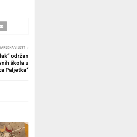
NAREDNA VIJEST
dak” održan
vnih škola u
ka Paljetka“