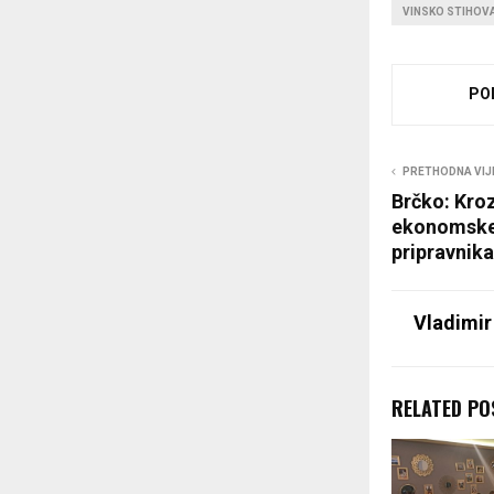
VINSKO STIHOV
PO
PRETHODNA VIJ
Brčko: Kro
ekonomske 
pripravnika
Vladimir
RELATED PO