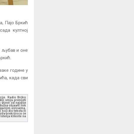
а, Пајо Бркић
сада култној
з љубав и оне
Бркић.
ваке године у
ића, када сви
kcije. Radio Brčko
ji smiju prenijeti
 vijest od najviše
užna objaviti link
ugačijim uslovima.
koji dio teksta ili
otiv prekršioca će
štenja kliknite na