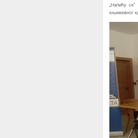
„Напићу се“
књижевног кр