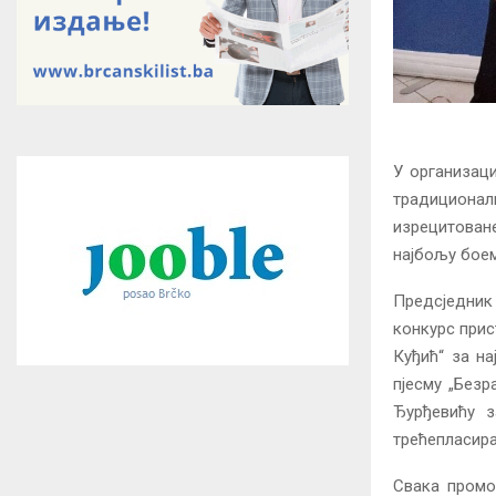
У организаци
традиционалн
изрецитован
најбољу боем
Предсједник
конкурс прис
Куђић“ за н
пјесму „Безр
Ђурђевићу з
трећепласира
Свака промо