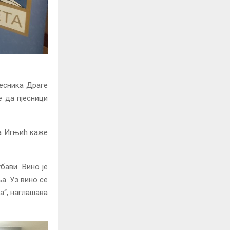
јесника Драге
е да пјесници
а Игњић каже
бави. Вино је
а. Уз вино се
а“, наглашава