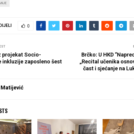
ANJE
DIJELI
0
EST
z projekat Socio-
Brčko: U HKD “Napre
inkluzije zaposleno šest
„Recital učenika osno
čast i sjećanje na Lu
 Matijević
STS