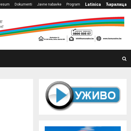
Latinica
Ћирилица
resum
Dokumenti
Javne nabavke
Program