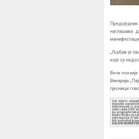
Предсједник 
наглашава д
манифестацији
„Љубав је св
које су недо
Вече поезије
Винарији „Па
пјесници гов
Svi članci objavl
dopušta ograničen
informacije iz po
četiri reda (300 
na originalni tek
Radio Brčko je odl
informacija iz te
biti pokrenut pra
USLOVI KORIŠTE