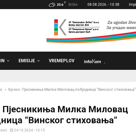
C
Brčko
08.08.2026. - 10:38
Imp
20.6
IN
EMISIJE
VREMEPLOV
˼
ko
Брчко: Пјесникиња Милка Миловац побједница “Винског стиховања”
: Пјесникиња Милка Миловац
дница “Винског стиховања”
jević
24.10.2024 - 10:15