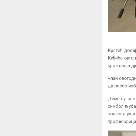
Крстић додај
Куђића орган
кроз своја д
Члан овогод
да посао изб
„Теме су ове
симбол љубав
понекад јави
професорица