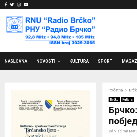
Facebook
Twitter
Instagram
Youtube
NASLOVNA
NOVOSTI
KULTURA
SPORT
MAGAZ
Početna
Brč
Brčko
Kultura
Брчко
побје
od
Vladimir Mati