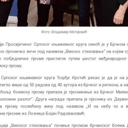
Фото: Владимир Матијевић
ји Просвјетиног Српског књижевног круга синоћ је у Брчком
о пјесничко вече под називом „Винско стиховање“ на којем с
е побједничке пјесме пристигле путем шестог међународног
ску пјесму.
 Српског књижевног круга Ђорђе Крстић рекао је да је на ј
тигло више од 50 радова од 40 аутора из Брчког и региона, а н
ајбољу боемску пјесму припала је пјесникињи из Брчког Милк
азложни разлог“. Друга награда припала је пјеснику из Дерв
а пјесму посвећену вину под називом „И на небу ти и в
ни пјесник из Лознице Бојан Радовановић.
ција „Винског стиховања“ почиње пјесмом брчанског боема 