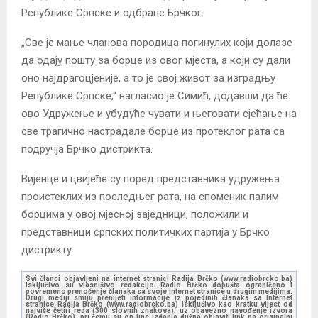
Републике Српске и одбране Брчког.
„Све је мање чланова породица погинулих који долазе
да одају пошту за борце из овог мјеста, а који су дали
оно најдрагоцјеније, а то је свој живот за изградњу
Републике Српске,“ нагласио је Симић, додавши да ће
ово Удружење и убудуће чувати и његовати сјећање на
све трагично настрадале борце из протеклог рата са
подручја Брчко дистрикта.
Вијенце и цвијеће су поред представника удружења
проистеклих из последњег рата, на споменик палим
борцима у овој мјесној заједници, положили и
представници српских политичких партија у Брчко
дистрикту.
Svi članci objavljeni na internet stranici Radija Brčko (www.radiobrcko.ba)
isključivo su vlasništvo redakcije. Radio Brčko dopušta ograničeno i
povremeno prenošenje članaka sa svoje internet stranice u drugim medijima.
Drugi mediji smiju prenijeti informacije iz pojedinih članaka sa Internet
stranice Radija Brčko (www.radiobrcko.ba) isključivo kao kratku vijest od
najviše četiri reda (300 slovnih znakova), uz obavezno navođenje izvora
(Radio Brčko), pri čemu su on-line izdanja dužna objaviti link na originalni