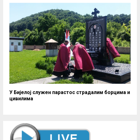
У Бијелој служен парастос страдалим борцима и
цивилима