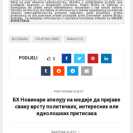
tekst na web stranicu radiobrcko.ba, ukoliko s uredništvom portala nije
postignut dogovor o drugačijim uslovima. Radio Brčko je odlučan u
nastojanju da zaštiti svoje intelektualno vlasništvo i rad svojih autora.
Ukoliko se bilo koji dio teksta ili informacija iz teksta objavljenog na internet
stranici www.radiobrcko.ba prenese suprotno ovim pravilima, protiv
prekršioca će biti pokrenut pravni postupak pred Osnovnim sudom Brčko
distrikta. Za detaljnije informacije o uslovima korištenja kliknite na
USLOVI
KORIŠTENJA.
BUZEKARA
CVIJETKO SIMIĆ
PARASTOS
PODIJELI
0
PRETHODNA VIJEST
БХ Новинари апелују на медије да пријаве
сваку врсту политичких, интересних или
идеолошких притисака
NAREDNA VIJEST