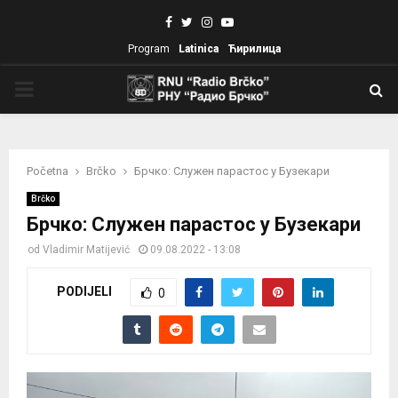
Facebook
Twitter
Instagram
Youtube
Program
Latinica
Ћирилица
PRIMARY
MENU
Početna
Brčko
Брчко: Служен парастос у Бузекари
Brčko
Брчко: Служен парастос у Бузекари
od
Vladimir Matijević
09.08.2022 - 13:08
PODIJELI
0