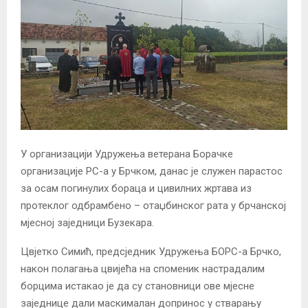
У организацији Удружења ветерана Борачке
организације РС-а у Брчком, данас је служен парастос
за осам погинулих бораца и цивилних жртава из
протеклог одбрамбено – отаџбинског рата у брчанској
мјесној заједници Бузекара.
Цвјетко Симић, предсједник Удружења БОРС-а Брчко,
након полагања цвијећа на споменик настрадалим
борцима истакао је да су становници ове мјесне
заједнице дали маскималан допринос у стварању