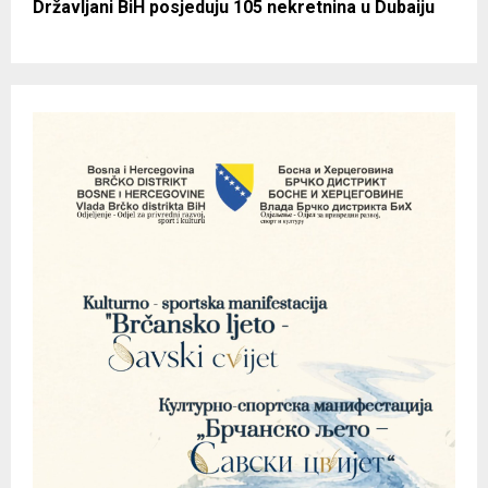
Državljani BiH posjeduju 105 nekretnina u Dubaiju