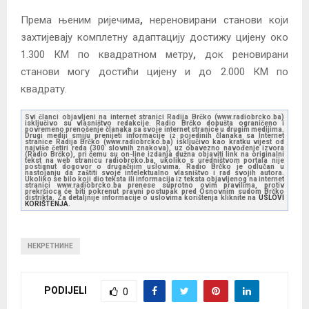
Према њеним ријечима
,
нереновирани станови који
захтијевају комплетну адаптацију достижу цијену око
1.300 КМ по квадратном метру
,
док реновирани
станови могу достићи цијену и до 2.000 КМ по
квадрату.
Svi članci objavljeni na internet stranici Radija Brčko (www.radiobrcko.ba)
isključivo su vlasništvo redakcije. Radio Brčko dopušta ograničeno i
povremeno prenošenje članaka sa svoje internet stranice u drugim medijima.
Drugi mediji smiju prenijeti informacije iz pojedinih članaka sa Internet
stranice Radija Brčko (www.radiobrcko.ba) isključivo kao kratku vijest od
najviše četiri reda (300 slovnih znakova), uz obavezno navođenje izvora
(Radio Brčko), pri čemu su on-line izdanja dužna objaviti link na originalni
tekst na web stranicu radiobrcko.ba, ukoliko s uredništvom portala nije
postignut dogovor o drugačijim uslovima. Radio Brčko je odlučan u
nastojanju da zaštiti svoje intelektualno vlasništvo i rad svojih autora.
Ukoliko se bilo koji dio teksta ili informacija iz teksta objavljenog na internet
stranici www.radiobrcko.ba prenese suprotno ovim pravilima, protiv
prekršioca će biti pokrenut pravni postupak pred Osnovnim sudom Brčko
distrikta. Za detaljnije informacije o uslovima korištenja kliknite na
USLOVI
KORIŠTENJA.
НЕКРЕТНИНЕ
PODIJELI
0