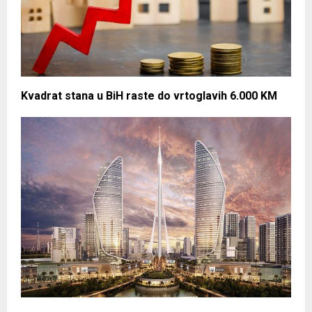
Kvadrat stana u BiH raste do vrtoglavih 6.000 KM