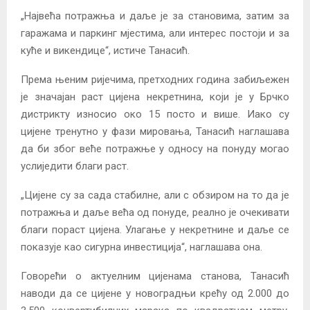
„Највећа потражња и даље је за становима, затим за
гаражама и паркинг мјестима, али интерес постоји и за
куће и викендице“, истиче Танасић.
Према њеним ријечима, претходних година забиљежен
је значајан раст цијена некретнина, који је у Брчко
дистрикту износио око 15 посто и више. Иако су
цијене тренутно у фази мировања, Танасић наглашава
да би због веће потражње у односу на понуду могао
услиједити благи раст.
„Цијене су за сада стабилне, али с обзиром на то да је
потражња и даље већа од понуде, реално је очекивати
благи пораст цијена. Улагање у некретнине и даље се
показује као сигурна инвестиција“, наглашава она.
Говорећи о актуелним цијенама станова, Танасић
наводи да се цијене у новоградњи крећу од 2.000 до