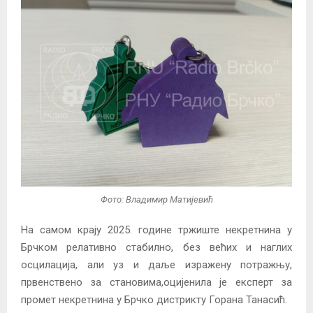
Фото: Владимир Матијевић
На самом крају 2025. године тржиште некретнина у
Брчком релативно стабилно, без већих и наглих
осцилација, али уз и даље изражену потражњу,
првенствено за становима,оцијенила је експерт за
промет некретнина у Брчко дистрикту Горана Танасић.