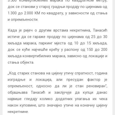
3.500 конвертибилних марака по квадратном метру,
док се станови у старој градњи продају по цијенама од
1.300 до 2.000 КМ по квадрату, у зависности од стања
и опремљености.
Када је ријеч о другим врстама некретнина, Танасић
истиче да се гараже продају по цијенама од 25 до 30
хиљада марака, паркинг мјеста од 10 до 15 хиљада,
док се куће најчешће крећу у распону од 150 до 200
хиљада конвертибилних марака, зависно од локације и
стања објекта.
„Код старих станова на цијену утичу спратност, година
изградње и локација, али пресудан фактор је
опремљеност, односно да ли је стан реновиран“,
објашњава Танасић и заклјучује да купци данас
највише гледају колико додатних улагања их чека
након куповине, што значајно утиче на коначну цијену
некретнине.