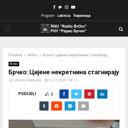
Facebook
Twitter
Instagram
Youtube
Program
Latinica
Ћирилица
PRIMARY
MENU
Početna
Brčko
Брчко: Цијене некретнина стагнирају
Brčko
Брчко: Цијене некретнина стагнирају
od
Vladimir Matijević
15.12.2025 - 08:17
PODIJELI
0