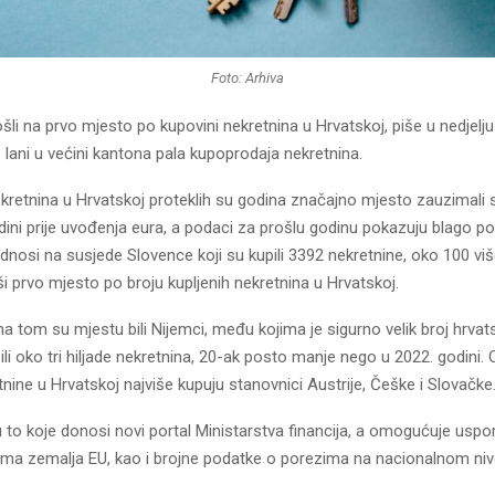
Foto: Arhiva
šli na prvo mjesto po kupovini nekretnina u Hrvatskoj, piše u nedjelju J
 lani u većini kantona pala kupoprodaja nekretnina.
ekretnina u Hrvatskoj proteklih su godina značajno mjesto zauzimali s
ni prije uvođenja eura, a podaci za prošlu godinu pokazuju blago po
dnosi na susjede Slovence koji su kupili 3392 nekretnine, oko 100 vi
ši prvo mjesto po broju kupljenih nekretnina u Hrvatskoj.
na tom su mjestu bili Nijemci, među kojima je sigurno velik broj hrvatsk
pili oko tri hiljade nekretnina, 20-ak posto manje nego u 2022. godini. 
nine u Hrvatskoj najviše kupuju stanovnici Austrije, Češke i Slovačke
 to koje donosi novi portal Ministarstva financija, a omogućuje usp
ema zemalja EU, kao i brojne podatke o porezima na nacionalnom niv