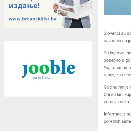
Slovenci su do
navodeći da je
Pri kupovini n
posebno u godi
No, to se ne o
ranije, zauzev
Godinu ranije 
Oni su lani ku
zemalja nekret
Informacije su
poreznih sist