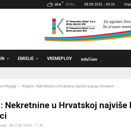
C
Brčko
08.08.2026. - 09:26
Imp
20.6
IN
EMISIJE
VREMEPLOV
˼
on/Regija
Region: Nekretnine u Hrvatskoj najviše kupuju Slovenci
: Nekretnine u Hrvatskoj najviše
ci
jević
21.01.2024 - 11:35