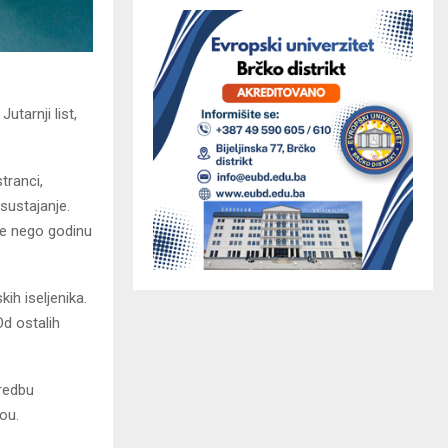
utarnji list,
tranci,
sustajanje.
še nego godinu
ih iseljenika.
Od ostalih
.
oredbu
ou.