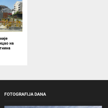
није
тицао на
тнина
FOTOGRAFIJA DANA