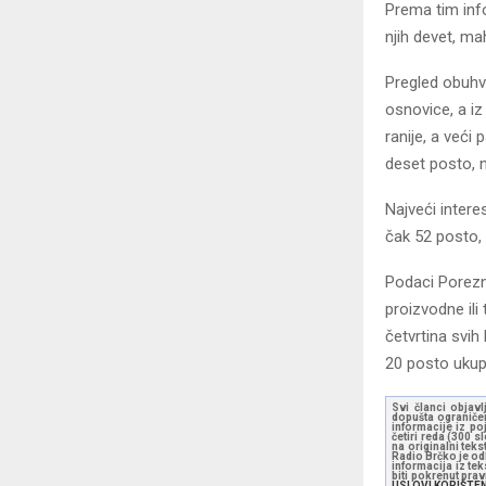
Prema tim info
njih devet, ma
Pregled obuhv
osnovice, a iz
ranije, a veći
deset posto, 
Najveći intere
čak 52 posto,
Podaci Porezne
proizvodne ili
četvrtina svih
20 posto ukup
Svi članci objavl
dopušta ograničen
informacije iz po
četiri reda (300 
na originalni tek
Radio Brčko je odl
informacija iz te
biti pokrenut pra
USLOVI KORIŠTE