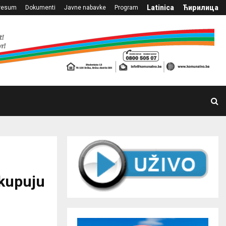
Latinica
Ћирилица
resum
Dokumenti
Javne nabavke
Program
 kupuju