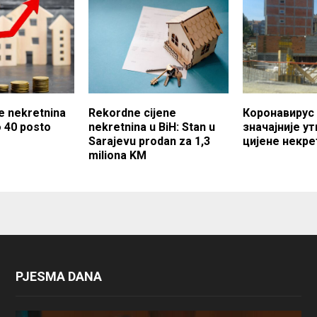
e nekretnina
Rekordne cijene
Коронавирус 
o 40 posto
nekretnina u BiH: Stan u
значајније у
Sarajevu prodan za 1,3
цијене некре
miliona KM
PJESMA DANA