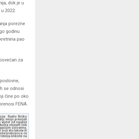
ja, dok je u
 u 2022.
anja porezne
nego godinu
ekretnina pao
e povećan za
 poslovne,
ih se odnosi
oji čine po oko
 prenosi FENA.
kcije. Radio Brčko
ji smiju prenijeti
 vijest od najviše
užna objaviti link
ugačijim uslovima.
koji dio teksta ili
otiv prekršioca će
štenja kliknite na