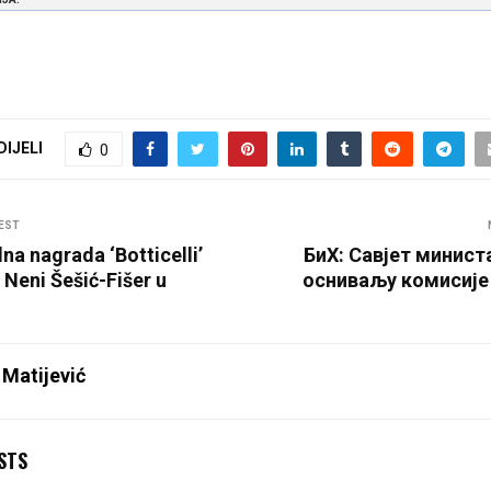
DIJELI
0
EST
a nagrada ‘Botticelli’
БиХ: Савјет минист
 Neni Šešić-Fišer u
осниваљу комисије 
 Matijević
STS