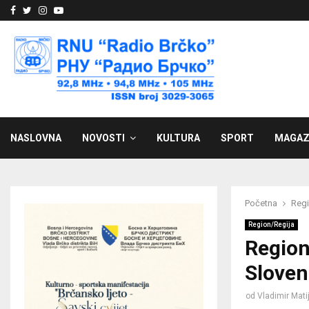
Facebook
Twitter
Instagram
Youtube
NASLOVNA
NOVOSTI
KULTURA
SPORT
MAGAZ
Početna
Regi
Region/Regija
Region
Sloven
od
Vladimir Mati