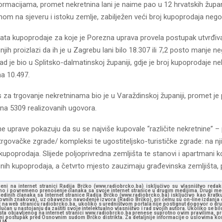
rmacijama, promet nekretnina lani je naime pao u 12 hrvatskih župani
hom na sjeveru i istoku zemlje, zabilježen veći broj kupoprodaja nego
ata kupoprodaje za koje je Porezna uprava provela postupak utvrđiv
 njih proizlazi da ih je u Zagrebu lani bilo 18.307 ili 7,2 posto manje 
 pad je bio u Splitsko-dalmatinskoj županiji, gdje je broj kupoprodaje n
na 10.497.
s za trgovanje nekretninama bio je u Varaždinskoj županiji, promet j
 na 5309 realizovanih ugovora.
 uprave pokazuju da su se najviše kupovale “različite nekretnine” –
 trgovačke zgrade/ kompleksi te ugostiteljsko-turističke zgrade: na nj
 kupoprodaja. Slijede poljoprivredna zemljišta te stanovi i apartmani k
nih kupoprodaja, a četvrto mjesto zauzimaju građevinska zemljišta,
jeni na internet stranici Radija Brčko (www.radiobrcko.ba) isključivo su vlasništvo reda
o i povremeno prenošenje članaka sa svoje internet stranice u drugim medijima. Drugi medi
jedinih članaka sa Internet stranice Radija Brčko (www.radiobrcko.ba) isključivo kao kratku
slovnih znakova), uz obavezno navođenje izvora (Radio Brčko), pri čemu su on-line izdanja d
st na web stranicu radiobrcko.ba, ukoliko s uredništvom portala nije postignut dogovor o dr
učan u nastojanju da zaštiti svoje intelektualno vlasništvo i rad svojih autora. Ukoliko se bilo 
ksta objavljenog na internet stranici www.radiobrcko.ba prenese suprotno ovim pravilima, pr
vni postupak pred Osnovnim sudom Brčko distrikta. Za detaljnije informacije o uslovima kori
NJA.