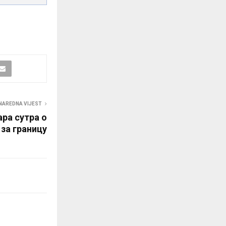
NAREDNA VIJEST
ара сутра о
за границу