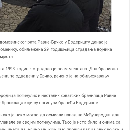
домовинског рата Равне-Брчко у Бодеришту данас је,
поменику, обиљежена 29. годишњица страдања војника
мјеста.
рта 1993. године, страдало је осам мјештана. Два браниоца
љени, те одведени у Брчко, речено је на обиљежавању
родица погинулих и несталих хрватских бранилаца Равне
у бранилаца који су погинули бранећи Бодериште.
 како је неко могао да осмисли напад на Међународни дан
плакале за својим погинулима. Тако је исто било и онима са
змишљати да једино ми, који смо прошли рат из свих војски и