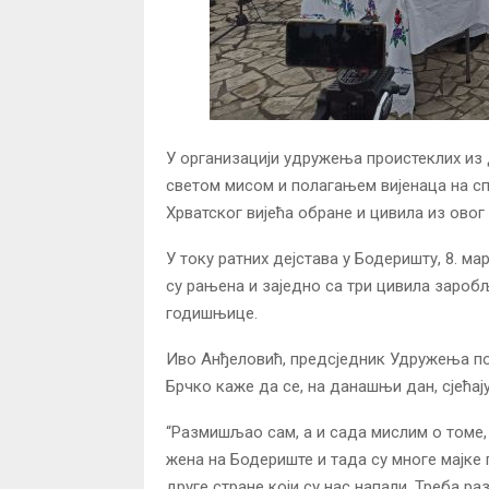
У организацији удружења проистеклих из 
светом мисом и полагањем вијенаца на с
Хрватског вијећа обране и цивила из овог 
У току ратних дејстава у Бодеришту, 8. ма
су рањена и заједно са три цивила зароб
годишњице.
Иво Анђеловић, предсједник Удружења по
Брчко каже да се, на данашњи дан, сјећај
“Размишљао сам, а и сада мислим о томе,
жена на Бодериште и тада су многе мајке 
друге стране који су нас напали. Треба ра