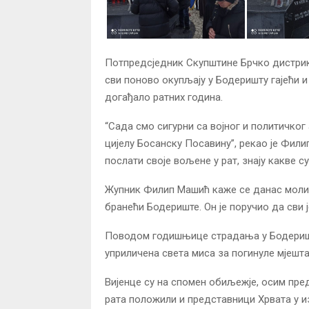
Потпредсједник Скупштине Брчко дистрикт
сви поново окупљају у Бодеришту гајећи и
догађало ратних година.
“Сада смо сигурни са војног и политичко
цијелу Босанску Посавину”, рекао је Фили
послати своје вољене у рат, знају какве су
Жупник Филип Машић каже се данас моли з
бранећи Бодериште. Он је поручио да сви ј
Поводом годишњице страдања у Бодеришту
уприличена света миса за погинуле мјешта
Вијенце су на спомен обиљежје, осим пре
рата положили и представници Хрвата у и