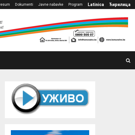
Latinica
Ћирилица
resum
Dokumenti
Javne nabavke
Program