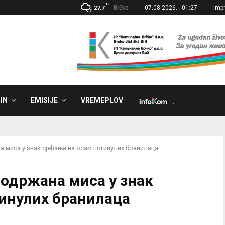
C
Brčko
07.08.2026. - 01:27
Imp
27.7
IN
EMISIJE
VREMEPLOV
˼
 миса у знак сјећања на осам погинулих бранилаца
 одржана миса у знак
гинулих бранилаца