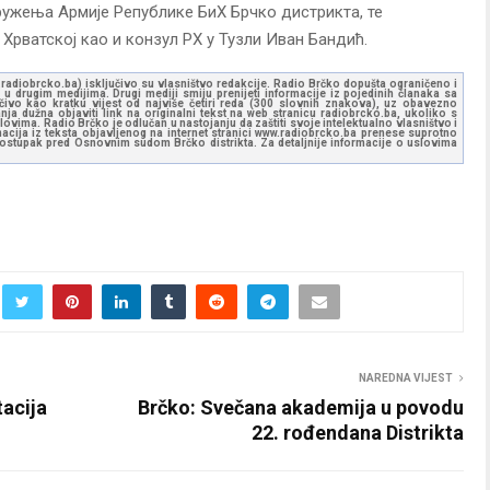
ужења Армије Републике БиХ Брчко дистрикта, те
 Хрватској као и конзул РХ у Тузли Иван Бандић.
ww.radiobrcko.ba) isključivo su vlasništvo redakcije. Radio Brčko dopušta ograničeno i
u drugim medijima. Drugi mediji smiju prenijeti informacije iz pojedinih članaka sa
učivo kao kratku vijest od najviše četiri reda (300 slovnih znakova), uz obavezno
ja dužna objaviti link na originalni tekst na web stranicu radiobrcko.ba, ukoliko s
ovima. Radio Brčko je odlučan u nastojanju da zaštiti svoje intelektualno vlasništvo i
ormacija iz teksta objavljenog na internet stranici www.radiobrcko.ba prenese suprotno
 postupak pred Osnovnim sudom Brčko distrikta. Za detaljnije informacije o uslovima
NAREDNA VIJEST
acija
Brčko: Svečana akademija u povodu
22. rođendana Distrikta