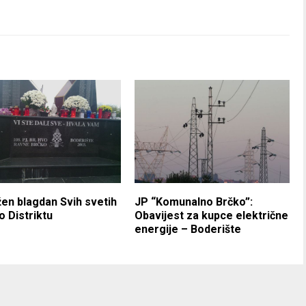
žen blagdan Svih svetih
JP “Komunalno Brčko”:
o Distriktu
Obavijest za kupce električne
energije – Boderište