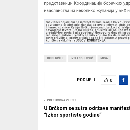
представници Координације борачких удр
изасланства из неколико жупанија у БиХ и
Svi članci objavljeni na internet stranici Radija Brčko (w
povremeno prenošenje članaka sa svoje internet stranice 
Internet stranice Radija Brčko (www.radiobrcko.ba) isklj
navođenje izvora (Radio Brčko), pri čemu su on-line izdan
uredništvom portala nije postignut dogovor o drugačijim usl
rad svojih autora. Ukoliko se bilo koji dio teksta ili inf
ovim pravilima, protiv prekršioca će biti pokrenut pravni
korištenja kliknite na
USLOVI KORIŠTENJA.
BODERIŠTE
IVO ANĐELOVIĆ
MISA
PODIJELI
0
PRETHODNA VIJEST
U Brčkom se sutra održava manifest
“Izbor sportiste godine”