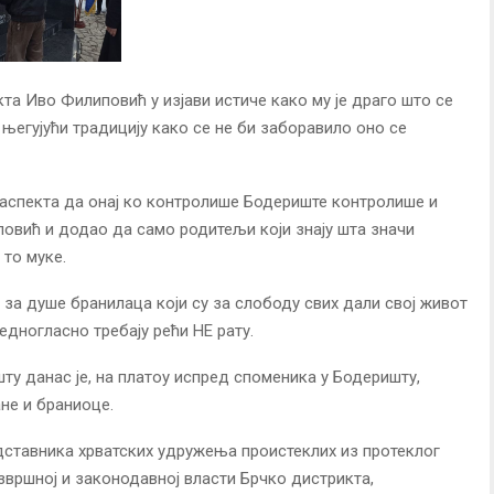
а Иво Филиповић у изјави истиче како му је драго што се
 његујући традицију како се не би заборавило оно се
г аспекта да онај ко контролише Бодериште контролише и
повић и додао да само родитељи који знају шта значи
 то муке.
а душе бранилаца који су за слободу свих дали свој живот
едногласно требају рећи НЕ рату.
 данас је, на платоу испред споменика у Бодеришту,
не и браниоце.
дставника хрватских удружења проистеклих из протеклог
звршној и законодавној власти Брчко дистрикта,