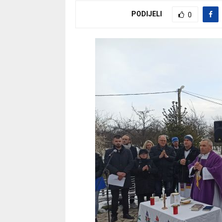
PODIJELI
0