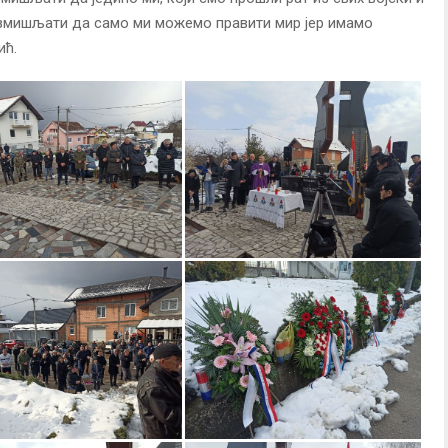
размишљати да само ми можемо правити мир јер имамо
ић.