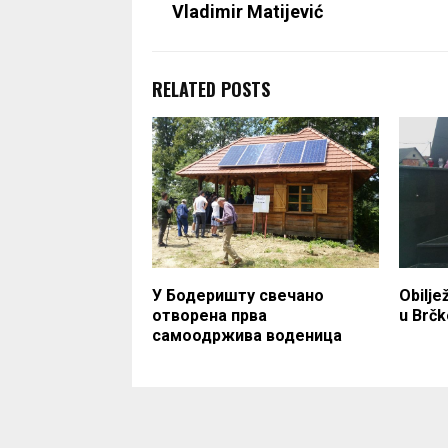
Vladimir Matijević
RELATED POSTS
У Бодеришту свечано
Obilje
отворена прва
u Brčk
самоодржива воденица