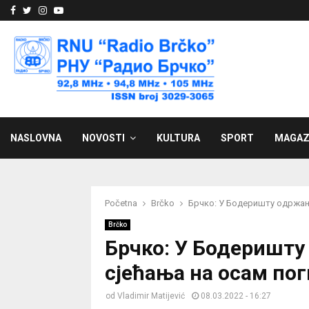
Facebook
Twitter
Instagram
Youtube
NASLOVNA
NOVOSTI
KULTURA
SPORT
MAGAZ
Početna
Brčko
Брчко: У Бодеришту одржана
Brčko
Брчко: У Бодеришту
сјећања на осам по
od
Vladimir Matijević
08.03.2022 - 16:27