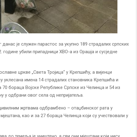
 данас је служен парастос за укупно 189 страдалих српских
2. године убили припадници ХВО-а из Орашја и сусједне
славне цркве „Света Тројица“ у Крепшићу, а вијенци
у уклесана имена 14 страдалих становника Крепшића и
а 70 бораца Војске Републике Српске из Челинца и 54 из
у у одбрани овог села од непријатеља.
цивилним жртвама одбрамбено – отаџбинског рата у
 мјештана, као и за 27 бораца Челинца који су учествовали у
а до темеља је уништено, а сви они мјештани који нису