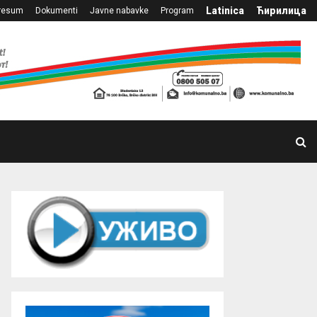
Latinica
Ћирилица
resum
Dokumenti
Javne nabavke
Program