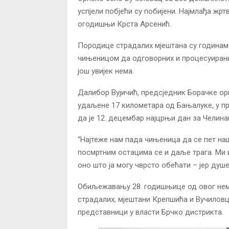
успјели побјећи су побијени. Најмлађа жрт
огодишњи Крста Арсенић.
Породице страдалих мјештана су годинама
чињеницом да одговорних и процесуираних
још увијек нема.
Далибор Вујичић, предсједник Борачке орг
удаљене 17 километара од Бањалуке, у пр
да је 12. децембар најцрњи дан за Челина
“Најтеже нам пада чињеница да се пет на
посмртним остацима се и даље трага. Ми 
оно што ја могу чврсто обећати – јер душе
Обиљежавању 28. годишњице од овог неми
страдалих, мјештани Крепшића и Вучиловц
представници у власти Брчко дистрикта.