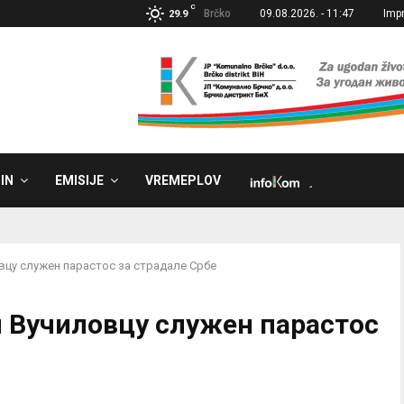
C
Brčko
09.08.2026. - 11:47
Imp
29.9
IN
EMISIJE
VREMEPLOV
˼
вцу служен парастос за страдале Србе
и Вучиловцу служен парастос