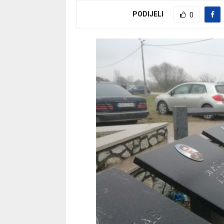
PODIJELI
0