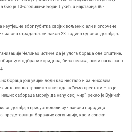
ва био је 10-огодишњи Бојан Лукић, а најстарија 86-
 неутјешне због губитка својих вољених, али и огорчене
 за ова страдања, ни након 28. година од овог догађаја,
анизације Челинац истиче да је улога бораца ове општине,
обијању и одбрани коридора, била велика, али и наглашава
ц.
ших бораца још увијек води као нестало и за њиховим
их интензивно тражимо и никада нећемо престати – то је
 наших сабораца морају да нађу свој мир“, рекао је Вујичић.
лог догађаја присуствовали су чланови породица
а, представници борачких органиција, као и српски