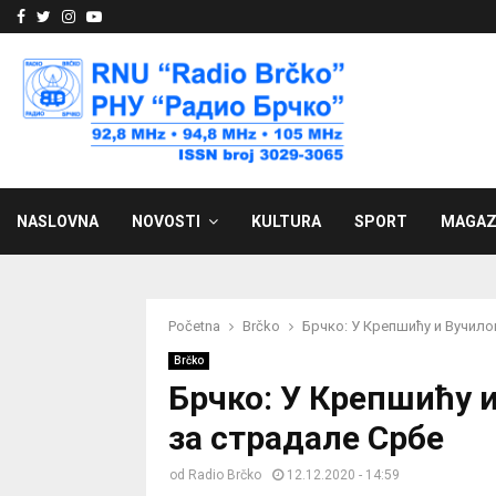
Facebook
Twitter
Instagram
Youtube
NASLOVNA
NOVOSTI
KULTURA
SPORT
MAGAZ
Početna
Brčko
Брчко: У Крепшићу и Вучило
Brčko
Брчко: У Крепшићу 
за страдале Србе
od
Radio Brčko
12.12.2020 - 14:59