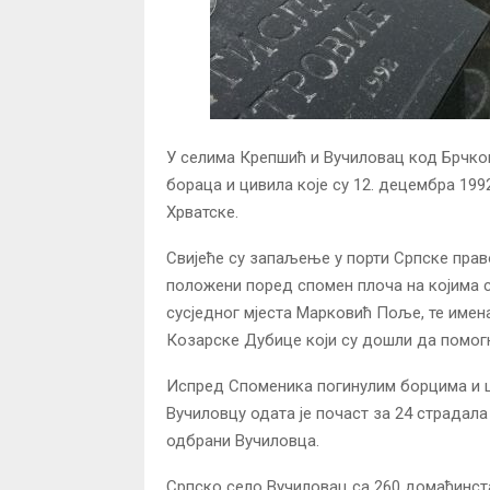
У селима Крепшић и Вучиловац код Брчког
бораца и цивила које су 12. децембра 199
Хрватске.
Свијеће су запаљење у порти Српске право
положени поред спомен плоча на којима с
сусједног мјеста Марковић Поље, те имен
Козарске Дубице који су дошли да помогн
Испред Споменика погинулим борцима и 
Вучиловцу одата је почаст за 24 страдала
одбрани Вучиловца.
Српско село Вучиловац са 260 домаћинстав