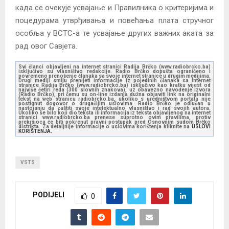
када се очекује усвајање и Правилника о критеријима и
поцедурама утврђивања и повећања плата стручног
особља у ВСТС-а те усвајање других важних аката за
рад овог Савјета.
Svi članci objavljeni na internet stranici Radija Brčko (www.radiobrcko.ba)
isključivo su vlasništvo redakcije. Radio Brčko dopušta ograničeno i
povremeno prenošenje članaka sa svoje internet stranice u drugim medijima.
Drugi mediji smiju prenijeti informacije iz pojedinih članaka sa Internet
stranice Radija Brčko (www.radiobrcko.ba) isključivo kao kratku vijest od
najviše četiri reda (300 slovnih znakova), uz obavezno navođenje izvora
(Radio Brčko), pri čemu su on-line izdanja dužna objaviti link na originalni
tekst na web stranicu radiobrcko.ba, ukoliko s uredništvom portala nije
postignut dogovor o drugačijim uslovima. Radio Brčko je odlučan u
nastojanju da zaštiti svoje intelektualno vlasništvo i rad svojih autora.
Ukoliko se bilo koji dio teksta ili informacija iz teksta objavljenog na internet
stranici www.radiobrcko.ba prenese suprotno ovim pravilima, protiv
prekršioca će biti pokrenut pravni postupak pred Osnovnim sudom Brčko
distrikta. Za detaljnije informacije o uslovima korištenja kliknite na
USLOVI
KORIŠTENJA.
VSTS
PODIJELI
0