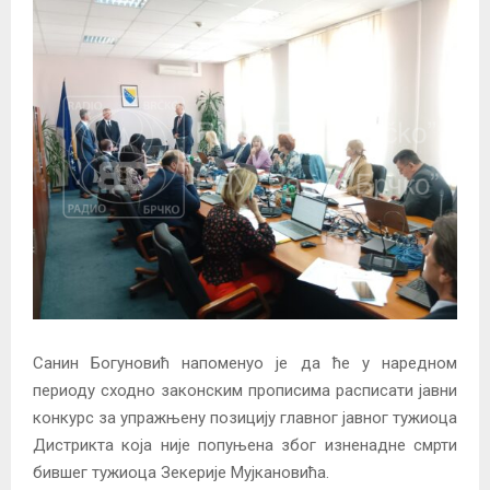
Санин Богуновић напоменуо је да ће у наредном
периоду сходно законским прописима расписати јавни
конкурс за упражњену позицију главног јавног тужиоца
Дистрикта која није попуњена због изненадне смрти
бившег тужиоца Зекерије Мујкановића.