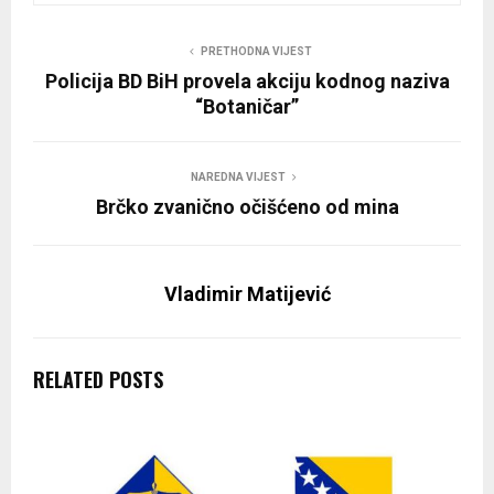
PRETHODNA VIJEST
Policija BD BiH provela akciju kodnog naziva
“Botaničar”
NAREDNA VIJEST
Brčko zvanično očišćeno od mina
Vladimir Matijević
RELATED POSTS