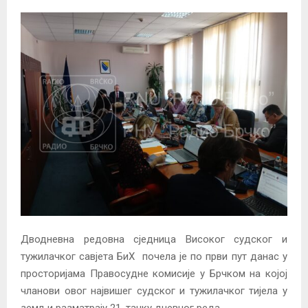
Дводневна редовна сједница Високог судског и
тужилачког савјета БиХ почела је по први пут данас у
просторијама Правосудне комисије у Брчком на којој
чланови овог највишег судског и тужилачког тијела у