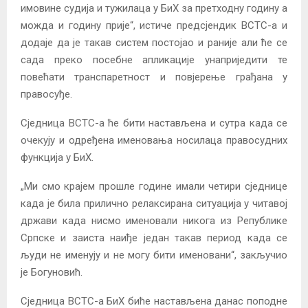
имовине судија и тужилаца у БиХ за претходну годину а
можда и годину прије“, истиче предсјендик ВСТС-а и
додаје да је такав систем постојао и раније али ће се
сада преко посебне апликације унаприједити те
повећати транспаретност и повјерење грађана у
правосуђе.
Сједница ВСТС-а ће бити настављена и сутра када се
очекују и одређена именовања носилаца правосудних
функција у БиХ.
„Ми смо крајем прошле године имали четири сједнице
када је била прилично релаксирана ситуација у читавој
држави када нисмо именовали никога из Републике
Српске и заиста наиђе један такав период када се
људи не именују и не могу бити именовани“, закључио
је Богуновић.
Сједница ВСТС-а БиХ биће настављена данас поподне