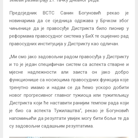
земљи разматрају 21. тачку дневног реда.
Предсједник ВСТС Санин Богуновић рекао је
новинарима да се сједница одржава у Брчком због
чињенице да је правосуђе Дистрикта било пионир у
реформама правосудног система у БиХ те оцијенио рад
правосудних институција у Дистрикту као одличан.
„Ми смо јако задовољни радом правосуђа у Дистрикту
и то је један специфичан систем са аспекта стварне и
мјесне надлежности али заиста он јако добро
функционише са носиоцима правосудних функција које
тренутно имамо и надам се да ћемо ускоро добити
новог прогресивног главног тужиоца или тужитељицу
Дистрикта који ће наставити ранијим темпом рада који
је био са аспекта Тужилаштва“, рекао је Богуновић
напомињићи да резултати увијек могу бити бољи те да
су задовољни садашњим резултатима.