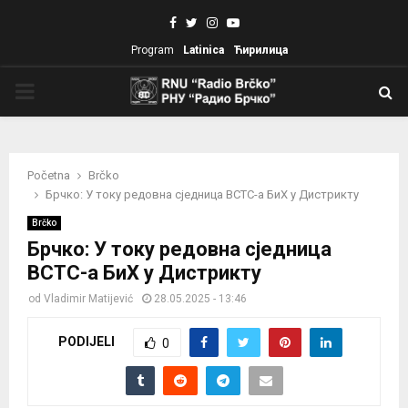
Facebook
Twitter
Instagram
Youtube
Program
Latinica
Ћирилица
PRIMARY
MENU
Početna
Brčko
Брчко: У току редовна сједница ВСТС-а БиХ у Дистрикту
Brčko
Брчко: У току редовна сједница
ВСТС-а БиХ у Дистрикту
od
Vladimir Matijević
28.05.2025 - 13:46
PODIJELI
0