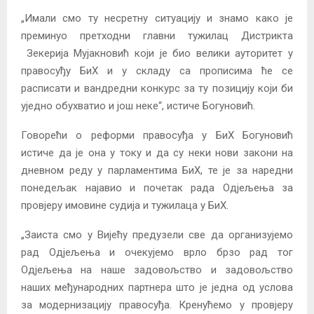
„Имали смо ту несретну ситуацију и знамо како је
преминуо претходни главни тужилац Дистрикта
Зекерија Мујакновић који је био велики ауторитет у
правосуђу БиХ и у складу са прописима ће се
расписати и вандредни конкурс за ту позицију који би
уједно обухватио и још неке“, истиче Богуновић.
Говорећи о реформи правосуђа у БиХ Богуновић
истиче да је она у току и да су неки нови закони на
дневном реду у парламентима БиХ, те је за наредни
понедељак најавио и почетак рада Одјељења за
провјеру имовине судија и тужилаца у БиХ.
„Заиста смо у Вијећу предузели све да организујемо
рад Одјељења и очекујемо врло брзо рад тог
Одјељења на наше задовољство и задовољство
наших међународних партнера што је једна од услова
за модернизацију правосуђа. Кренућемо у провјеру