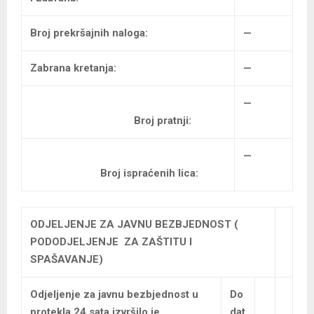
Broj prekršajnih naloga:
—
Zabrana kretanja:
—
—
Broj pratnji:
—
Broj ispraćenih lica:
ODJELJENJE ZA JAVNU BEZBJEDNOST (
PODODJELJENJE ZA ZAŠTITU I
SPAŠAVANJE)
Odjeljenje za javnu bezbjednost u
Do
protekla 24 sata izvršilo je
dat