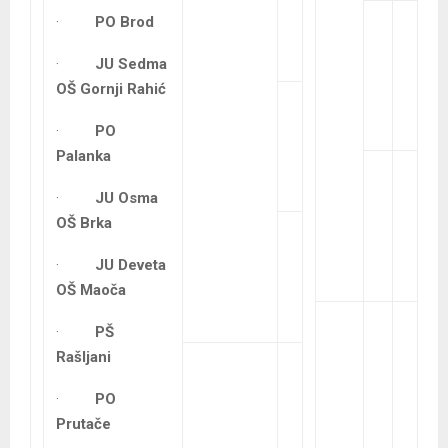
·
PO Brod
·
JU Sedma
OŠ Gornji Rahić
·
PO
Palanka
·
JU Osma
OŠ Brka
·
JU Deveta
OŠ Maoča
·
PŠ
Rašljani
·
PO
Prutače