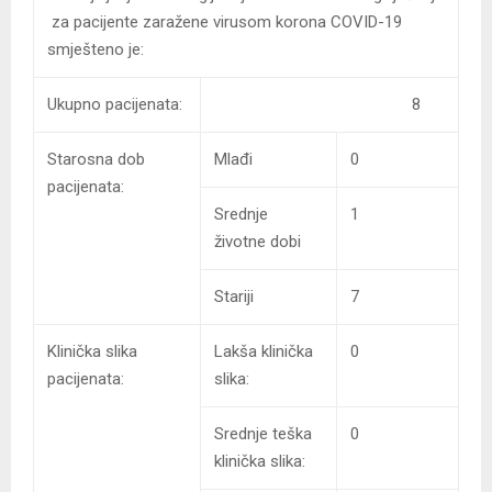
za pacijente zaražene virusom korona COVID-19
smješteno je:
Ukupno pacijenata:
8
Starosna dob
Mlađi
0
pacijenata:
Srednje
1
životne dobi
Stariji
7
Klinička slika
Lakša klinička
0
pacijenata:
slika:
Srednje teška
0
klinička slika: