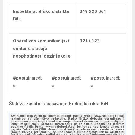
Inspektorat Brčko distrikta
049 220 061
BiH
Operativno komunikacijski
121 i 123
centar u slučaju
neophodnosti dezinfekcije
#postuj
naredb
#postuj
naredb
#postuj
naredb
e
e
e
Štab za zaštitu i spasavanje Brčko distrikta BiH
Svi članci objavljeni na internet stranici Radija Brčko (www.radiobrcko.ba)
isključivo su vlasništvo redakcije. Radio Brčko dopušta ograničeno i
povremeno prenošenje članaka sa svoje internet stranice u drugim medijima.
Drugi mediji smiju prenijeti informacije iz pojedinih članaka sa Internet
stranice Radija Brčko (www.radiobrcko.ba) isključivo kao kratku vijest od
najviše četiri reda (300 slovnih znakova), uz obavezno navođenje izvora
(Radio Brčko), pri čemu su on-line izdanja dužna objaviti link na originalni
tekst na web stranicu radiobrcko.ba, ukoliko s uredništvom portala nije