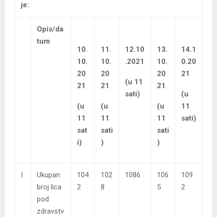
je:
Opis/da
tum
10.
11.
12.10
13.
14.1
10.
10.
.2021
10.
0.20
20
20
20
21
(u 11
21
21
21
sati)
(u
(u
(u
(u
11
11
11
11
sati)
sat
sati
sati
i)
)
)
I
Ukupan
104
102
1086
106
109
broj lica
2
8
5
2
pod
zdravstv