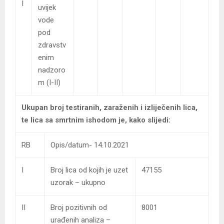
I
uvijek
vode
pod
zdravstv
enim
nadzoro
m (I-II)
Ukupan broj testiranih, zaraženih i izliječenih lica,
te lica sa smrtnim ishodom je, kako slijedi:
RB
Opis/datum- 14.10.2021
I
Broj lica od kojih je uzet
47155
uzorak – ukupno
II
Broj pozitivnih od
8001
urađenih analiza –