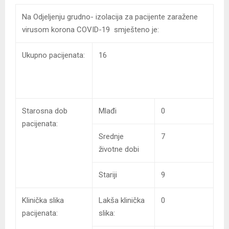
Na Odjeljenju grudno- izolacija za pacijente zaražene
virusom korona COVID-19 smješteno je:
Ukupno pacijenata:
16
Starosna dob
Mlađi
0
pacijenata:
Srednje
7
životne dobi
Stariji
9
Klinička slika
Lakša klinička
0
pacijenata:
slika: