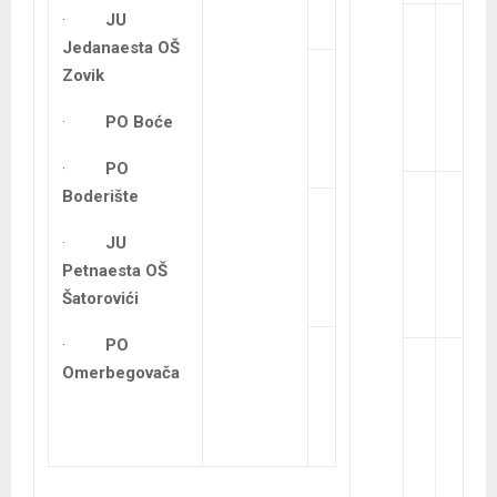
·
JU
Jedanaesta OŠ
Zovik
·
PO Boće
·
PO
Boderište
·
JU
Petnaesta OŠ
Šatorovići
·
PO
Omerbegovača