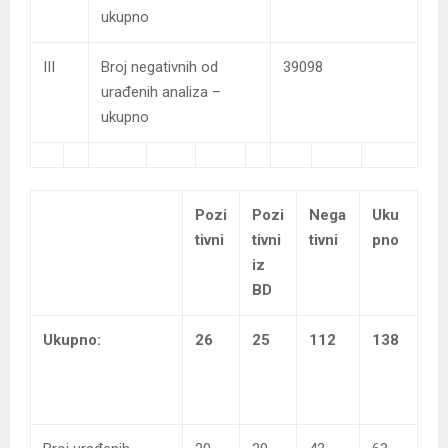
ukupno
III
Broj negativnih od
39098
urađenih analiza –
ukupno
Pozi
Pozi
Nega
Uku
tivni
tivni
tivni
pno
iz
BD
Ukupno:
26
25
112
138