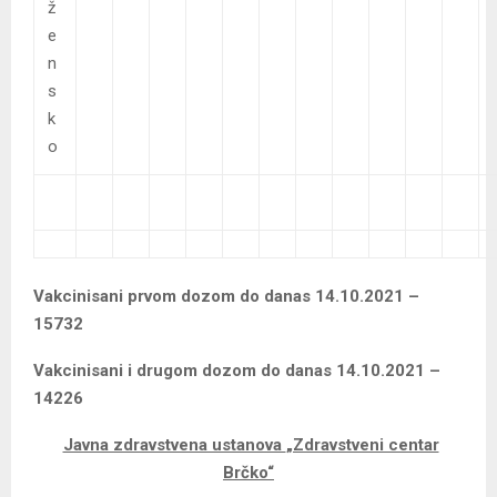
ž
e
n
s
k
o
Vakcinisani prvom dozom do danas 14.10.2021 –
15732
Vakcinisani i drugom dozom do danas 14.10.2021 –
14226
Javna zdravstvena ustanova
„Zdravstveni centar
Brčko“