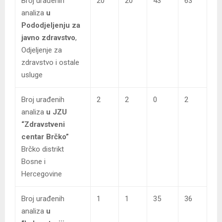
Broj urađenih
20
20
43
63
analiza
u
Pododjeljenju za
javno zdravstvo
,
Odjeljenje za
zdravstvo i ostale
usluge
Broj urađenih
2
2
0
2
analiza
u JZU
“Zdravstveni
centar Brčko”
Brčko distrikt
Bosne i
Hercegovine
Broj urađenih
1
1
35
36
analiza
u