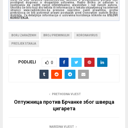
postignut dogovor o drugačijim uslovima. Radio Brčko je odlučan u
nastojanju da zaštiti svoje intelektualno vlasništvo i rad svojih autora.
Ukoliko se bilo koji dio teksta ili informacija iz teksta objavljenog na internet
stranici www.radiobrcko.ba prenese suprotno ovim pravilima, protiv
prekršioca će biti pokrenut pravni postupak pred Osnovnim sudom Brčko
distrikta. Za detaljnije informacije o uslovima korištenja kliknite na
USLOVI
KORIŠTENJA.
BORJ ZARAŽENIH
BROJ PREMINULIH
KORONAVIRUS
PRESJEK STANJA
PODIJELI
0
PRETHODNA VIJEST
Оптужница против Брчанке због шверца
цигарета
NAREDNA VIJEST