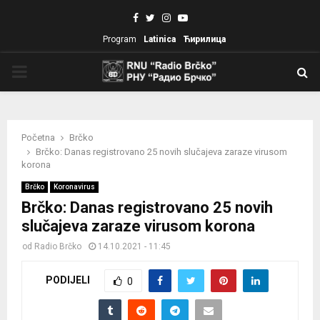
Facebook
Twitter
Instagram
Youtube
Program
Latinica
Ћирилица
PRIMARY
MENU
Početna
Brčko
Brčko: Danas registrovano 25 novih slučajeva zaraze virusom
korona
Brčko
Koronavirus
Brčko: Danas registrovano 25 novih
slučajeva zaraze virusom korona
od
Radio Brčko
14.10.2021 - 11:45
PODIJELI
0