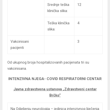
Srednje teška
12
klinička slika:
Teška klinička
4
slika:
Vakcinisani
3
pacijenti
Od ukupnog broja hospitalizovanih pacijenata tri su
vakcinisana.
INTENZIVNA NJEGA- COVID
RESPIRATORNI CENTAR
Javna zdravstvena ustanova
„Zdravstveni centar
Brčko“
Na Odjeljenju neurologija – jedinica intenzivnog liječenja