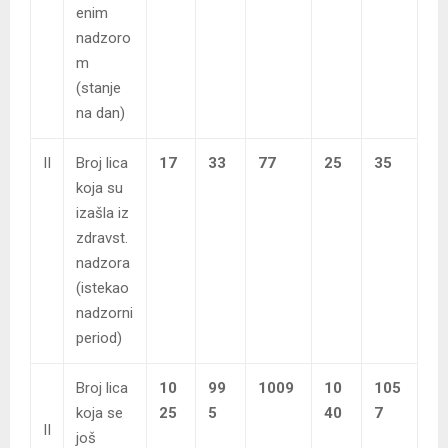
enim
nadzoro
m
(stanje
na dan)
II
Broj lica
17
33
77
25
35
koja su
izašla iz
zdravst.
nadzora
(istekao
nadzorni
period)
Broj lica
10
99
1009
10
105
koja se
25
5
40
7
II
još