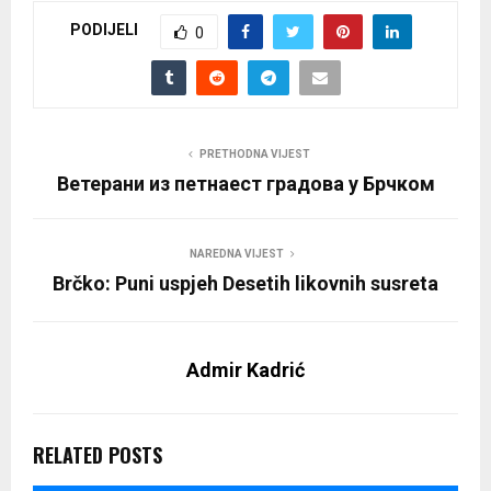
PODIJELI
0
PRETHODNA VIJEST
Ветерани из петнаест градова у Брчком
NAREDNA VIJEST
Brčko: Puni uspjeh Desetih likovnih susreta
Admir Kadrić
RELATED POSTS