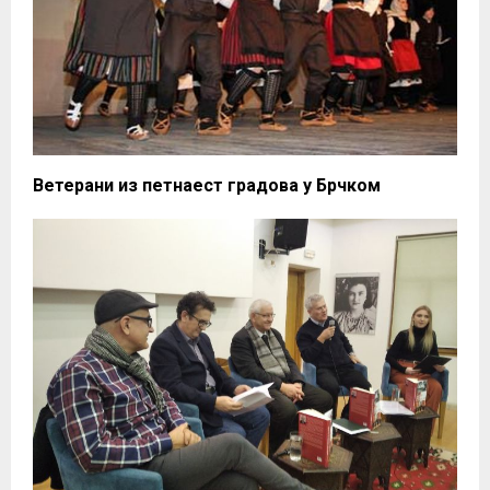
Ветерани из петнаест градова у Брчком