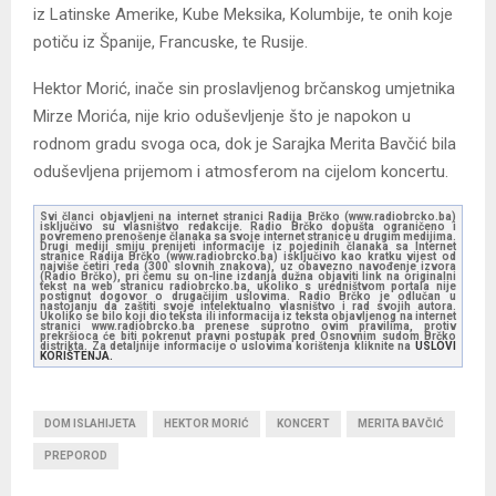
iz Latinske Amerike, Kube Meksika, Kolumbije, te onih koje
potiču iz Španije, Francuske, te Rusije.
Hektor Morić, inače sin proslavljenog brčanskog umjetnika
Mirze Morića, nije krio oduševljenje što je napokon u
rodnom gradu svoga oca, dok je Sarajka Merita Bavčić bila
oduševljena prijemom i atmosferom na cijelom koncertu.
Svi članci objavljeni na internet stranici Radija Brčko (www.radiobrcko.ba)
isključivo su vlasništvo redakcije. Radio Brčko dopušta ograničeno i
povremeno prenošenje članaka sa svoje internet stranice u drugim medijima.
Drugi mediji smiju prenijeti informacije iz pojedinih članaka sa Internet
stranice Radija Brčko (www.radiobrcko.ba) isključivo kao kratku vijest od
najviše četiri reda (300 slovnih znakova), uz obavezno navođenje izvora
(Radio Brčko), pri čemu su on-line izdanja dužna objaviti link na originalni
tekst na web stranicu radiobrcko.ba, ukoliko s uredništvom portala nije
postignut dogovor o drugačijim uslovima. Radio Brčko je odlučan u
nastojanju da zaštiti svoje intelektualno vlasništvo i rad svojih autora.
Ukoliko se bilo koji dio teksta ili informacija iz teksta objavljenog na internet
stranici www.radiobrcko.ba prenese suprotno ovim pravilima, protiv
prekršioca će biti pokrenut pravni postupak pred Osnovnim sudom Brčko
distrikta. Za detaljnije informacije o uslovima korištenja kliknite na
USLOVI
KORIŠTENJA.
DOM ISLAHIJETA
HEKTOR MORIĆ
KONCERT
MERITA BAVČIĆ
PREPOROD