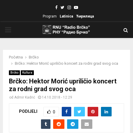
Facebook
Twitter
Instagram
Youtube
Program
Latinica
Ћирилица
PRIMARY
MENU
Početna
Brčko
Brčko: Hektor Morić upriličio koncert za rodni grad svog oca
Brčko
Kultura
Brčko: Hektor Morić upriličio koncert
za rodni grad svog oca
od
Admir Kadrić
14.10.2018 - 12:29
PODIJELI
0