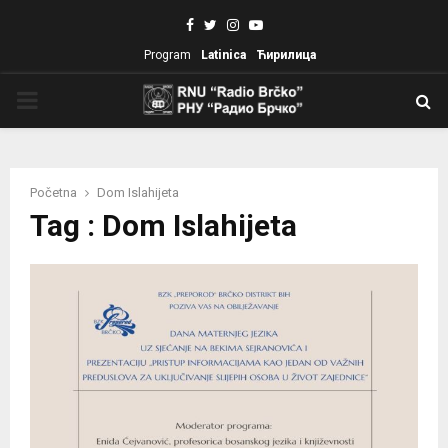
Facebook
Twitter
Instagram
Youtube
Program
Latinica
Ћирилица
PRIMARY
MENU
Početna
Dom Islahijeta
Tag : Dom Islahijeta