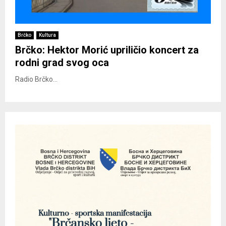
Brčko
Kultura
Brčko: Hektor Morić upriličio koncert za
rodni grad svog oca
Radio Brčko...