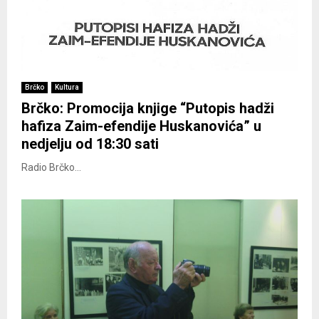
Brčko
Kultura
Brčko: Promocija knjige “Putopis hadži
hafiza Zaim-efendije Huskanovića” u
nedjelju od 18:30 sati
Radio Brčko...