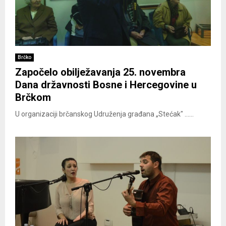
Brčko
Započelo obilježavanja 25. novembra
Dana državnosti Bosne i Hercegovine u
Brčkom
U organizaciji brčanskog Udruženja građana „Stećak" ......