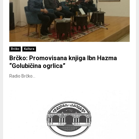
Brčko
Kultura
Brčko: Promovisana knjiga Ibn Hazma
“Golubičina ogrlica”
Radio Brčko...