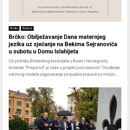
Brčko
Kultura
Brčko: Obilježavanje Dana maternjeg
jezika uz sjećanje na Bekima Sejranovića
u subotu u Domu Islahijeta
Uz podršku Britanskog konzulata u Bosni i Hercegovini,
brčanski “Preporod” je ušao u projekt pod nazivom “Uvođenje
održivog modela zagovaranja za ljudska prava kroz mrežu...