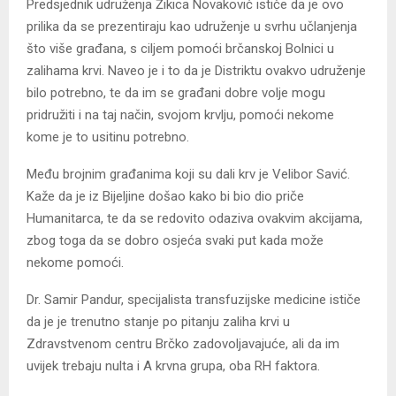
Predsjednik udruženja Žikica Novaković ističe da je ovo
prilika da se prezentiraju kao udruženje u svrhu učlanjenja
što više građana, s ciljem pomoći brčanskoj Bolnici u
zalihama krvi. Naveo je i to da je Distriktu ovakvo udruženje
bilo potrebno, te da im se građani dobre volje mogu
pridružiti i na taj način, svojom krvlju, pomoći nekome
kome je to usitinu potrebno.
Među brojnim građanima koji su dali krv je Velibor Savić.
Kaže da je iz Bijeljine došao kako bi bio dio priče
Humanitarca, te da se redovito odaziva ovakvim akcijama,
zbog toga da se dobro osjeća svaki put kada može
nekome pomoći.
Dr. Samir Pandur, specijalista transfuzijske medicine ističe
da je je trenutno stanje po pitanju zaliha krvi u
Zdravstvenom centru Brčko zadovoljavajuće, ali da im
uvijek trebaju nulta i A krvna grupa, oba RH faktora.