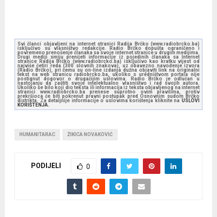
Svi članci objavljeni na internet stranici Radija Brčko (www.radiobrcko.ba)
isključivo su vlasništvo redakcije. Radio Brčko dopušta ograničeno i
povremeno prenošenje članaka sa svoje internet stranice u drugim medijima.
Drugi mediji smiju prenijeti informacije iz pojedinih članaka sa Internet
stranice Radija Brčko (www.radiobrcko.ba) isključivo kao kratku vijest od
najviše četiri reda (300 slovnih znakova), uz obavezno navođenje izvora
(Radio Brčko), pri čemu su on-line izdanja dužna objaviti link na originalni
tekst na web stranicu radiobrcko.ba, ukoliko s uredništvom portala nije
postignut dogovor o drugačijim uslovima. Radio Brčko je odlučan u
nastojanju da zaštiti svoje intelektualno vlasništvo i rad svojih autora.
Ukoliko se bilo koji dio teksta ili informacija iz teksta objavljenog na internet
stranici www.radiobrcko.ba prenese suprotno ovim pravilima, protiv
prekršioca će biti pokrenut pravni postupak pred Osnovnim sudom Brčko
distrikta. Za detaljnije informacije o uslovima korištenja kliknite na
USLOVI
KORIŠTENJA.
HUMANITARAC
ŽIKICA NOVAKOVIĆ
PODIJELI
0