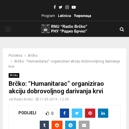
Facebook
Twitter
Instagram
Youtube
Program
Latinica
Ћирилица
PRIMARY
MENU
Početna
Brčko
Brčko: “Humanitarac” organizirao akciju dobrovoljnog darivanja
krvi
Brčko
Brčko: “Humanitarac” organizirao
akciju dobrovoljnog darivanja krvi
od
Radio Brčko
11.05.2019 - 12:09
PODIJELI
0