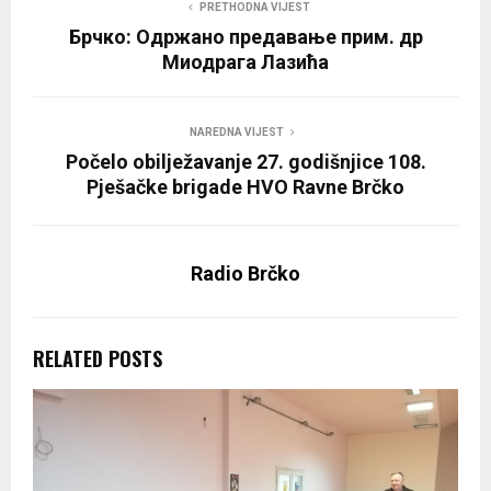
PRETHODNA VIJEST
Брчко: Одржано предавање прим. др
Миодрага Лазића
NAREDNA VIJEST
Počelo obilježavanje 27. godišnjice 108.
Pješačke brigade HVO Ravne Brčko
Radio Brčko
RELATED POSTS