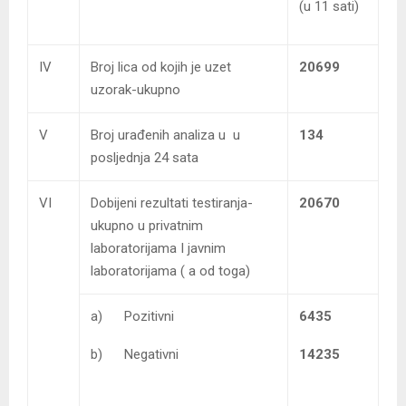
(u 11 sati)
IV
Broj lica od kojih je uzet
20699
uzorak-ukupno
V
Broj urađenih analiza u u
134
posljednja 24 sata
VI
Dobijeni rezultati testiranja-
20670
ukupno u privatnim
laboratorijama I javnim
laboratorijama ( a od toga)
a) Pozitivni
6435
b) Negativni
14235