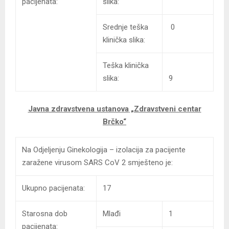
pacijenata:
slika:
Srednje teška
0
klinička slika:
Teška klinička
slika:
9
Javna zdravstvena ustanova
„Zdravstveni centar
Brčko“
Na Odjeljenju Ginekologija – izolacija za pacijente
zaražene virusom SARS CoV 2 smješteno je:
Ukupno pacijenata:
17
Starosna dob
Mlađi
1
pacijenata: