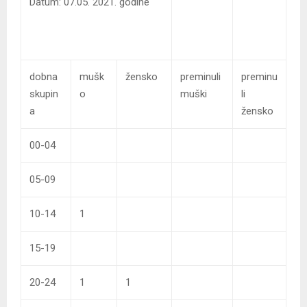
Datum: 07.05. 2021. godine
dobna
mušk
žensko
preminuli
preminu
skupin
o
muški
li
a
žensko
00-04
05-09
10-14
1
15-19
20-24
1
1