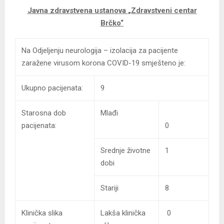
Javna zdravstvena ustanova
„Zdravstveni centar
Brčko“
Na Odjeljenju neurologija – izolacija za pacijente
zaražene virusom korona COVID-19 smješteno je:
Ukupno pacijenata:
9
Starosna dob
Mlađi
pacijenata:
0
Srednje životne
1
dobi
Stariji
8
Klinička slika
Lakša klinička
0