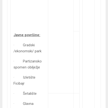
Javne površine:
· Gradski
/ekonomski/ park
· Partizansko
spomen obilježje
· Izletište
Ficibajr
· Šetalište
· Glavna