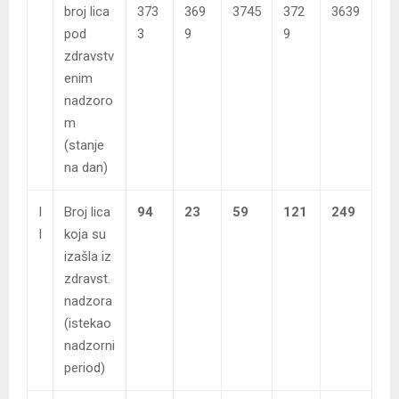
broj lica
373
369
3745
372
3639
pod
3
9
9
zdravstv
enim
nadzoro
m
(stanje
na dan)
I
Broj lica
94
23
59
121
249
I
koja su
izašla iz
zdravst.
nadzora
(istekao
nadzorni
period)