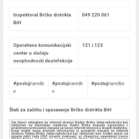
Inspektorat Brčko distrikta
049 220 061
BiH
Operativno komunikacijski
121 i 123
centar u slučaju
neophodnosti dezinfekcije
#postuj
naredb
#postuj
naredb
#postuj
naredbe
e
e
Štab za zaštitu i spasavanje Brčko distrikta BiH
Svi članci objavljeni na internet stranici Radija Brčko (www.radiobrcko.ba)
isključivo su vlasništvo redakcije. Radio Brčko dopušta ograničeno i
povremeno prenošenje članaka sa svoje internet stranice u drugim medijima.
Drugi mediji smiju prenijeti informacije iz pojedinih članaka sa Internet
stranice Radija Brčko (www.radiobrcko.ba) isključivo kao kratku vijest od
najviše četiri reda (300 slovnih znakova), uz obavezno navođenje izvora