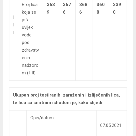
Broj lica
363
367
368
360
339
koja se
9
6
6
8
0
I
još
I
uvijek
I
vode
pod
zdravstv
enim
nadzoro
m (I-II)
Ukupan broj testiranih, zaraženih i izliječenih lica,
te lica sa smrtnim ishodom je, kako slijedi:
Opis/datum
07.05.2021