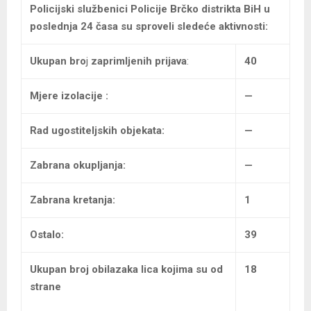
Policijski službenici Policije Brčko distrikta BiH
u
poslednja 24 časa su sproveli sledeće aktivnosti:
Ukupan bro
j
zaprimljenih prijava
:
40
Mjere izolacije :
—
Rad ugostiteljskih objekata:
—
Zabrana okupljanja:
—
Zabrana kretanja:
1
Ostalo:
39
Ukupan broj
obilazaka lica kojima su od
18
strane