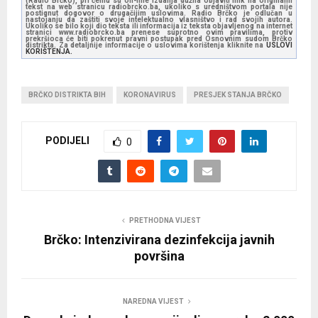
(Radio Brčko), pri čemu su on-line izdanja dužna objaviti link na originalni
tekst na web stranicu radiobrcko.ba, ukoliko s uredništvom portala nije
postignut dogovor o drugačijim uslovima. Radio Brčko je odlučan u
nastojanju da zaštiti svoje intelektualno vlasništvo i rad svojih autora.
Ukoliko se bilo koji dio teksta ili informacija iz teksta objavljenog na internet
stranici www.radiobrcko.ba prenese suprotno ovim pravilima, protiv
prekršioca će biti pokrenut pravni postupak pred Osnovnim sudom Brčko
distrikta. Za detaljnije informacije o uslovima korištenja kliknite na
USLOVI
KORIŠTENJA.
BRČKO DISTRIKTA BIH
KORONAVIRUS
PRESJEK STANJA BRČKO
PODIJELI
0
PRETHODNA VIJEST
Brčko: Intenzivirana dezinfekcija javnih
površina
NAREDNA VIJEST