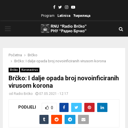
Facebook
Twitter
Instagram
Youtube
Program
Latinica
Ћирилица
PRIMARY
MENU
Početna
Brčko
Brčko: I dalje opada broj novoinficiranih virusom korona
Brčko
Koronavirus
Brčko: I dalje opada broj novoinficiranih
virusom korona
od
Radio Brčko
07.05.2021 - 12:17
PODIJELI
0