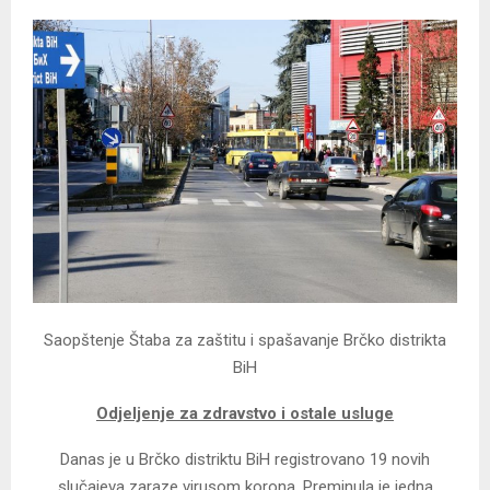
Saopštenje Štaba za zaštitu i spašavanje Brčko distrikta
BiH
Odjeljenje za zdravstvo i ostale usluge
Danas je u Brčko distriktu BiH registrovano 19 novih
slučajeva zaraze virusom korona. Preminula je jedna