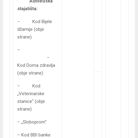
·
Autobuska
stajališta:
– Kod Bijele
džamije (obje
strane)
–
–
Kod Doma zdravlja
(obje strane)
– Kod
„Veterinarske
stanice“ (obje
strane)
– „Sloboprom“
– Kod BBI banke