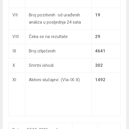
VII
Broj pozitivnih od urađenih
19
analiza u posljednja 24 sata
VIII
Čeka se na rezultate
29
IX
Broj izliječenih
4641
X
Smrtni ishodi
302
XI
Aktivni slučajevi (VIa-IX-X)
1492