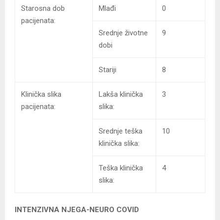
Starosna dob
Mlađi
0
pacijenata:
Srednje životne
9
dobi
Stariji
8
Klinička slika
Lakša klinička
3
pacijenata:
slika:
Srednje teška
10
klinička slika:
Teška klinička
4
slika:
INTENZIVNA NJEGA-NEURO COVID