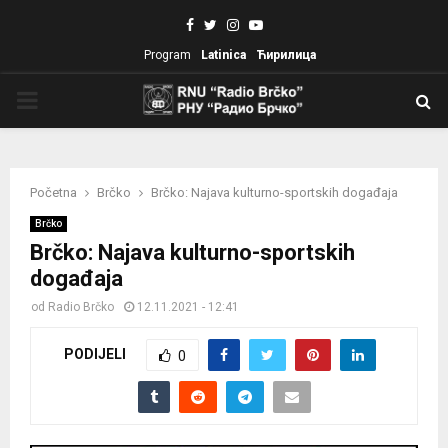
Facebook
Twitter
Instagram
Youtube
Program
Latinica
Ћирилица
PRIMARY
MENU
Početna
Brčko
Brčko: Najava kulturno-sportskih događaja
Brčko
Brčko: Najava kulturno-sportskih
događaja
od
Radio Brčko
12.11.2021 - 12:41
PODIJELI
0