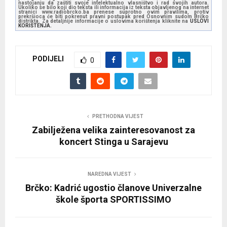
nastojanju da zaštiti svoje intelektualno vlasništvo i rad svojih autora.
Ukoliko se bilo koji dio teksta ili informacija iz teksta objavljenog na internet
stranici www.radiobrcko.ba prenese suprotno ovim pravilima, protiv
prekršioca će biti pokrenut pravni postupak pred Osnovnim sudom Brčko
distrikta. Za detaljnije informacije o uslovima korištenja kliknite na
USLOVI
KORIŠTENJA.
PODIJELI
0
PRETHODNA VIJEST
Zabilježena velika zainteresovanost za
koncert Stinga u Sarajevu
NAREDNA VIJEST
Brčko: Kadrić ugostio članove Univerzalne
škole športa SPORTISSIMO