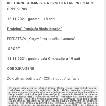
KULTURNO-ADMINISTRATIVNI CENTAR PATRIJARH
SRPSKI PAVLE
12.11.2021. godine u 18 sati
Projekat“ Putujuća škola istorije“
PREDSTAVA-„Kraljevićeva junačka avantura“
SPORT
13.11.2021. godine sala Gimnazije u 19 sati
ODBOJKA-ŽENE
ŽOK „Bimal Jedinstva“- ŽOK „Sloboda“ iz Tuzle
Svi članci objavljeni na internet stranici Radija Brčko (www.radiobrcko.ba)
isključivo su vlasništvo redakcije. Radio Brčko dopušta ograničeno i
povremeno prenošenje članaka sa svoje internet stranice u drugim medijima.
Drugi mediji smiju prenijeti informacije iz pojedinih članaka sa Internet
stranice Radija Brčko (www.radiobrcko.ba) isključivo kao kratku vijest od
najviše četiri reda (300 slovnih znakova), uz obavezno navođenje izvora
(Radio Brčko), pri čemu su on-line izdanja dužna objaviti link na originalni
tekst na web stranicu radiobrcko.ba, ukoliko s uredništvom portala nije
postignut dogovor o drugačijim uslovima. Radio Brčko je odlučan u