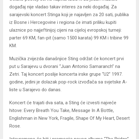
događaj nije vladao takav interes za neki događaj. Za
sarajevski koncert Stinga koji je najavljen za 20 sati, publika
iz Bosne i Hercegovine i regiona će imati priliku kupiti
ulaznice po najjeftinijoj cijeni na cijeloj evropskoj turneji:
parter 69 KM, fan-pit (samo 1500 karata) 99 KM i tribine 99
KM.
Muzička zvijezda današnjice Sting održat će koncert prvi
put u Sarajevu u dvorani “Juan Antonio Samaranch” na
Zetri. Taj koncert poslije koncerta irske grupe “U2” 1997.
godine, jedini je dolazak pop-rock izvođača sa svjetske A-
liste u Sarajevo do danas.
Koncert će trajati dva sata, a Sting će izvesti najveće
hitove: Every Breath You Take, Message In A Bottle,
Englishman in New York, Fragile, Shape Of My Heart, Desert
Rose.
Istovremeno će biti i promocija novog albuma “The Bridge”