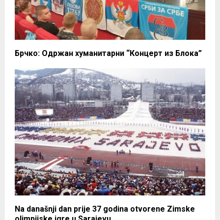
Брчко: Одржан хуманитарни “Концерт из Блока”
Na današnji dan prije 37 godina otvorene Zimske
olimpijske igre u Sarajevu