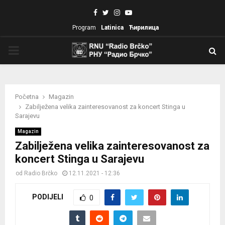
Facebook
Twitter
Instagram
Youtube
Program
Latinica
Ћирилица
PRIMARY
MENU
Početna
Magazin
Zabilježena velika zainteresovanost za koncert Stinga u
Sarajevu
Magazin
Zabilježena velika zainteresovanost za
koncert Stinga u Sarajevu
od
Radio Brčko
12.11.2021 - 12:36
PODIJELI
0