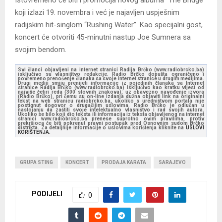
koji izlazi 19. novembra i već je najavljen uspješnim
radijskim hit-singlom “Rushing Water”. Kao specijalni gost,
koncert će otvoriti 45-minutni nastup Joe Sumnera sa
svojim bendom.
Svi članci objavljeni na internet stranici Radija Brčko (www.radiobrcko.ba)
isključivo su vlasništvo redakcije. Radio Brčko dopušta ograničeno i
povremeno prenošenje članaka sa svoje internet stranice u drugim medijima.
Drugi mediji smiju prenijeti informacije iz pojedinih članaka sa Internet
stranice Radija Brčko (www.radiobrcko.ba) isključivo kao kratku vijest od
najviše četiri reda (300 slovnih znakova), uz obavezno navođenje izvora
(Radio Brčko), pri čemu su on-line izdanja dužna objaviti link na originalni
tekst na web stranicu radiobrcko.ba, ukoliko s uredništvom portala nije
postignut dogovor o drugačijim uslovima. Radio Brčko je odlučan u
nastojanju da zaštiti svoje intelektualno vlasništvo i rad svojih autora.
Ukoliko se bilo koji dio teksta ili informacija iz teksta objavljenog na internet
stranici www.radiobrcko.ba prenese suprotno ovim pravilima, protiv
prekršioca će biti pokrenut pravni postupak pred Osnovnim sudom Brčko
distrikta. Za detaljnije informacije o uslovima korištenja kliknite na
USLOVI
KORIŠTENJA.
GRUPA STING
KONCERT
PRODAJA KARATA
SARAJEVO
PODIJELI
0