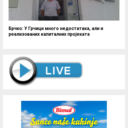
Брчко: У Грчици много недостатака, али и
реализованих капиталних пројеката