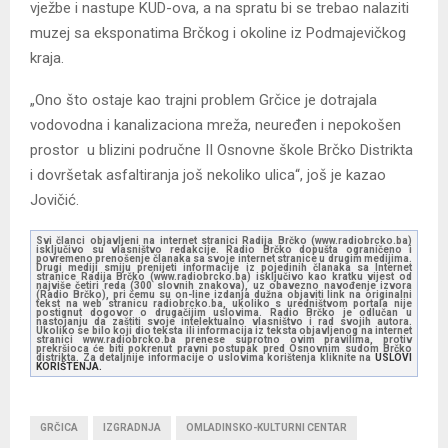
vježbe i nastupe KUD-ova, a na spratu bi se trebao nalaziti
muzej sa eksponatima Brčkog i okoline iz Podmajevičkog
kraja.
„Ono što ostaje kao trajni problem Grčice je dotrajala
vodovodna i kanalizaciona mreža, neuređen i nepokošen
prostor u blizini područne II Osnovne škole Brčko Distrikta
i dovršetak asfaltiranja još nekoliko ulica“, još je kazao
Jovičić.
Svi članci objavljeni na internet stranici Radija Brčko (www.radiobrcko.ba)
isključivo su vlasništvo redakcije. Radio Brčko dopušta ograničeno i
povremeno prenošenje članaka sa svoje internet stranice u drugim medijima.
Drugi mediji smiju prenijeti informacije iz pojedinih članaka sa Internet
stranice Radija Brčko (www.radiobrcko.ba) isključivo kao kratku vijest od
najviše četiri reda (300 slovnih znakova), uz obavezno navođenje izvora
(Radio Brčko), pri čemu su on-line izdanja dužna objaviti link na originalni
tekst na web stranicu radiobrcko.ba, ukoliko s uredništvom portala nije
postignut dogovor o drugačijim uslovima. Radio Brčko je odlučan u
nastojanju da zaštiti svoje intelektualno vlasništvo i rad svojih autora.
Ukoliko se bilo koji dio teksta ili informacija iz teksta objavljenog na internet
stranici www.radiobrcko.ba prenese suprotno ovim pravilima, protiv
prekršioca će biti pokrenut pravni postupak pred Osnovnim sudom Brčko
distrikta. Za detaljnije informacije o uslovima korištenja kliknite na
USLOVI
KORIŠTENJA.
GRČICA
IZGRADNJA
OMLADINSKO-KULTURNI CENTAR