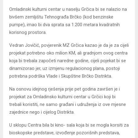
Omladinski kulturni centar u naselju Grčica bi se nalazio na
bivšem zemljištu Tehnograđa Brčko (kod benzinske
pumpe), imao bi dva sprata sa 1.200 metara kvadratnih
korisnog prostora.
Vedran Jovičić, povjerenik MZ Grčica kazao je da je za cijeli
projekat potrebno oko milion KM, ali gradnjom ovog centra
koja bi trebala započeti naredne godine, cijeli pojekat bi se
dinamizorao jer, uz izmjenu regulacionog plana, postoji
potrebna podrška Vlade i Skupštine Brčko Distrikta.
Na osnovu idejnog rješenja prije pet godina završen je i
projekat za Omladinsko kulturni centar u Grčici koji bi
trebali koristiti, ne samo građani i udruženja iz ove mjesne
zajednice nego i cijelog Distrikta.
U sklopu Centra bila bi kino- sala koja bi se mogla korsiti za
bioskopske predstave, izvođenje pozorišnih predstava,