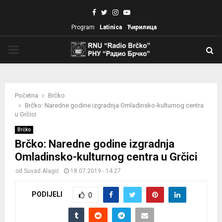
Facebook
Twitter
Instagram
Youtube
Program
Latinica
Ћирилица
PRIMARY
MENU
Početna
Brčko
Brčko: Naredne godine izgradnja Omladinsko-kulturnog centra
u Grčici
Brčko
Brčko: Naredne godine izgradnja
Omladinsko-kulturnog centra u Grčici
od
Suvad Alagić
18.07.2019 - 14:27
PODIJELI
0