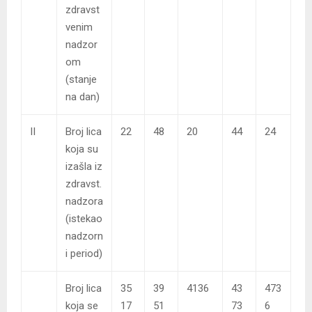
zdravst
venim
nadzor
om
(stanje
na dan)
II
Broj lica
22
48
20
44
24
koja su
izašla iz
zdravst.
nadzora
(istekao
nadzorn
i period)
Broj lica
35
39
4136
43
473
koja se
17
51
73
6