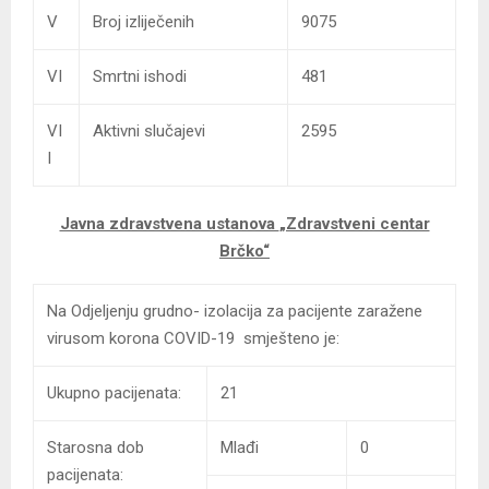
V
Broj izliječenih
9075
VI
Smrtni ishodi
481
VI
Aktivni slučajevi
2595
I
Javna zdravstvena ustanova
„Zdravstveni centar
Brčko“
Na Odjeljenju grudno- izolacija za pacijente zaražene
virusom korona COVID-19 smješteno je:
Ukupno pacijenata:
21
Starosna dob
Mlađi
0
pacijenata: