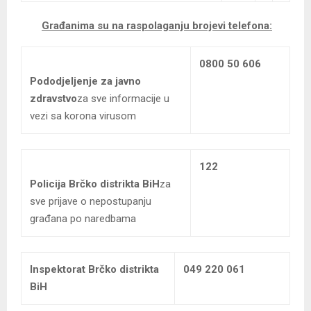
Građanima su na raspolaganju brojevi telefona:
0800 50 606
Pododjeljenje za javno
zdravstvo
za sve informacije u
vezi sa korona virusom
122
Policija Brčko distrikta BiH
za
sve prijave o nepostupanju
građana po naredbama
Inspektorat Brčko distrikta
049 220 061
BiH