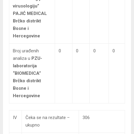
virusologiju”
PAJIĆ MEDICAL
Brčko distrikt
Bosne i
Hercegovine
Broj urađenih
0
0
0
0
analiza u
PZU-
laboratorija
“BIOMEDICA”
Brčko distrikt
Bosne i
Hercegovine
IV
Čeka se na rezultate –
306
ukupno