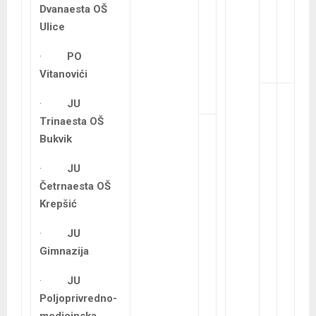
Dvanaesta OŠ
Ulice
·
PO
Vitanovići
·
JU
Trinaesta OŠ
Bukvik
·
JU
Četrnaesta OŠ
Krepšić
·
JU
Gimnazija
·
JU
Poljoprivredno-
medicinska