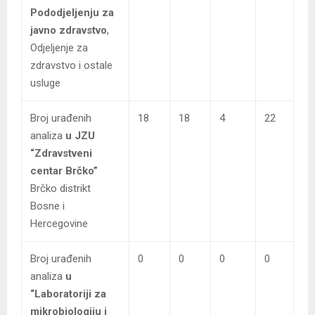
Pododjeljenju za
javno zdravstvo
,
Odjeljenje za
zdravstvo i ostale
usluge
Broj urađenih
18
18
4
22
analiza
u JZU
“Zdravstveni
centar Brčko”
Brčko distrikt
Bosne i
Hercegovine
Broj urađenih
0
0
0
0
analiza
u
“Laboratoriji za
mikrobiologiju i