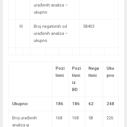
urađenih analiza –
ukupno
III
Broj negativnih od
58403
urađenih analiza –
ukupno
Pozi
Pozi
Nega
Uku
tivni
tivni
tivni
pno
iz
BD
Ukupno:
186
186
62
248
Broj urađenih
168
168
58
226
analiza
u