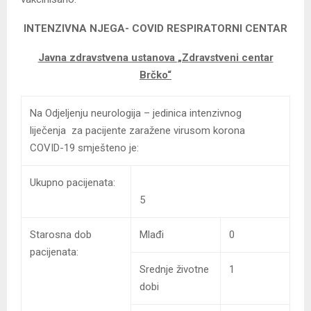
INTENZIVNA NJEGA- COVID
RESPIRATORNI CENTAR
Javna zdravstvena ustanova
„Zdravstveni centar
Brčko“
Na Odjeljenju neurologija – jedinica intenzivnog
liječenja za pacijente zaražene virusom korona
COVID-19 smješteno je:
Ukupno pacijenata:
5
Starosna dob
Mlađi
0
pacijenata:
Srednje životne
1
dobi