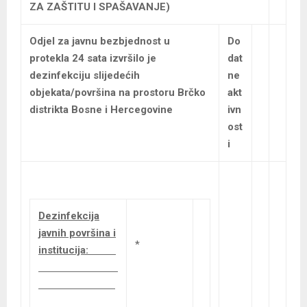
ZA ZAŠTITU I SPAŠAVANJE)
Odjel za javnu bezbjednost u
Do
protekla 24 sata izvršilo je
dat
dezinfekciju slijedećih
ne
objekata/površina na prostoru Brčko
akt
distrikta Bosne i Hercegovine
ivn
ost
i
Dezinfekcija
javnih površina i
*
institucija: