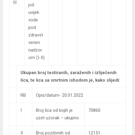
III
još
uvijek
vode
pod
zdravst
venim
nadzor
om (I-II)
Ukupan broj testiranih, zaraženih i izliječenih
lica, te lica sa smrtnim ishodom je, kako slijedi:
RB
Opis/datum- 20.01.2022
I
Broj lica od kojih je
70860
uzet uzorak – ukupno
II
Broj pozitivnih od
12151