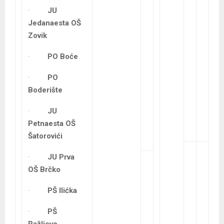
·
JU
Jedanaesta OŠ
Zovik
·
PO Boće
·
PO
Boderište
·
JU
Petnaesta OŠ
Šatorovići
·
JU Prva
OŠ Brčko
·
PŠ Ilićka
·
PŠ
Ražljevo