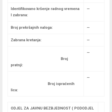
Identifikovano kršenje radnog vremena
—
I zabrana:
Broj prekršajnih naloga:
—
Zabrana kretanja:
—
—
Broj
pratnji:
—
Broj ispraćenih
lica:
ODJEL ZA JAVNU BEZBJEDNOST ( PODODJEL