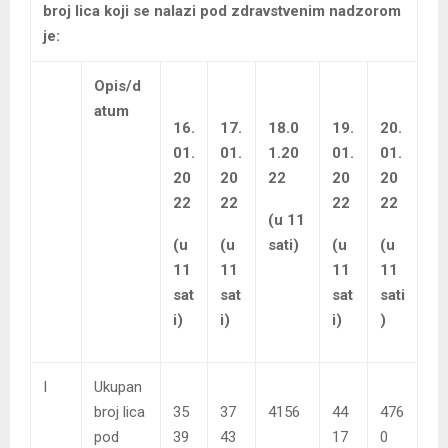
broj lica koji se nalazi pod zdravstvenim nadzorom
je:
Opis/d
atum
16.
17.
18.0
19.
20.
01.
01.
1.20
01.
01.
20
20
22
20
20
22
22
22
22
(u 11
(u
(u
sati)
(u
(u
11
11
11
11
sat
sat
sat
sati
i)
i)
i)
)
I
Ukupan
broj lica
35
37
4156
44
476
pod
39
43
17
0