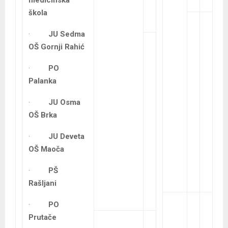
škola
·
JU Sedma
OŠ Gornji Rahić
·
PO
Palanka
·
JU Osma
OŠ Brka
·
JU Deveta
OŠ Maoča
·
PŠ
Rašljani
·
PO
Prutače