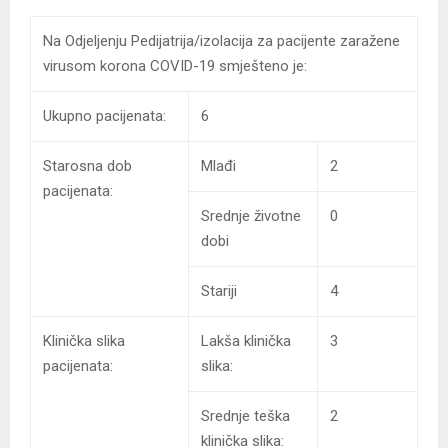
Na Odjeljenju Pedijatrija/izolacija za pacijente zaražene
virusom korona COVID-19 smješteno je:
Ukupno pacijenata:
6
Starosna dob
Mlađi
2
pacijenata:
Srednje životne
0
dobi
Stariji
4
Klinička slika
Lakša klinička
3
pacijenata:
slika:
Srednje teška
2
klinička slika: