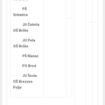
·
PŠ
Grbavica
·
JU Četvrta
OŠ Brčko
·
JU Peta
OŠ Brčko
·
PŠ Klanac
·
PO Brod
·
JU Šesta
OŠ Brezovo
Polje