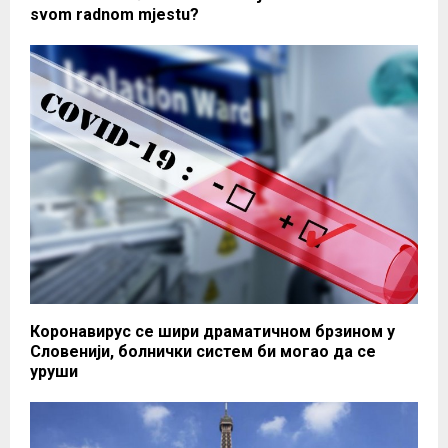
svom radnom mjestu?
Коронавирус се шири драматичном брзином у
Словенији, болнички систем би могао да се
уруши