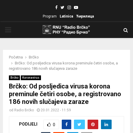
Facebook
Twitter
Instagram
Youtube
Program
Latinica
Ћирилица
PRIMARY
MENU
Početna
Brčko
Brčko: Od posljedica virusa korona preminule četiri osobe, a
registrovano 186 novih slučajeva zaraze
Brčko
Koronavirus
Brčko: Od posljedica virusa korona
preminule četiri osobe, a registrovano
186 novih slučajeva zaraze
od
Radio Brčko
20.01.2022 - 11:59
PODIJELI
0