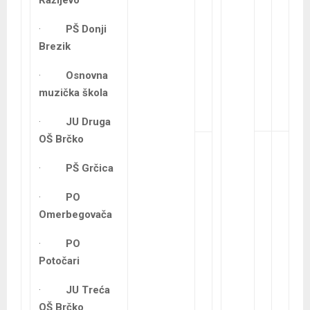
·
PŠ Donji
Brezik
·
Osnovna
muzička škola
·
JU Druga
OŠ Brčko
·
PŠ Grčica
·
PO
Omerbegovača
·
PO
Potočari
·
JU Treća
OŠ Brčko