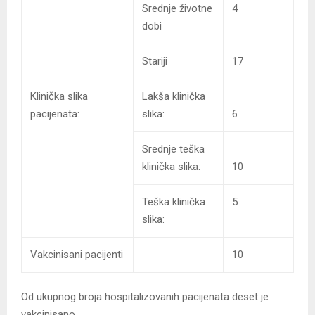
Srednje životne
4
dobi
Stariji
17
Klinička slika
Lakša klinička
pacijenata:
slika:
6
Srednje teška
klinička slika:
10
Teška klinička
5
slika:
Vakcinisani pacijenti
10
Od ukupnog broja hospitalizovanih pacijenata deset je
vakcinisano.