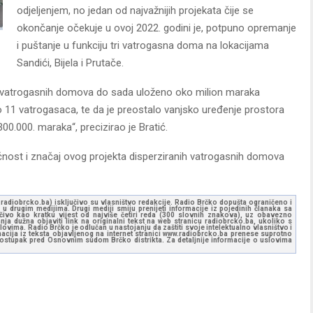
odjeljenjem, no jedan od najvažnijih projekata čije se
okončanje očekuje u ovoj 2022. godini je, potpuno opremanje
i puštanje u funkciju tri vatrogasna doma na lokacijama
Sandići, Bijela i Prutače.
 vatrogasnih domova do sada uloženo oko milion maraka
o 11 vatrogasaca, te da je preostalo vanjsko uređenje prostora
00.000. maraka“, precizirao je Bratić.
očnost i značaj ovog projekta disperziranih vatrogasnih domova
ww.radiobrcko.ba) isključivo su vlasništvo redakcije. Radio Brčko dopušta ograničeno i
u drugim medijima. Drugi mediji smiju prenijeti informacije iz pojedinih članaka sa
učivo kao kratku vijest od najviše četiri reda (300 slovnih znakova), uz obavezno
ja dužna objaviti link na originalni tekst na web stranicu radiobrcko.ba, ukoliko s
ovima. Radio Brčko je odlučan u nastojanju da zaštiti svoje intelektualno vlasništvo i
ormacija iz teksta objavljenog na internet stranici www.radiobrcko.ba prenese suprotno
 postupak pred Osnovnim sudom Brčko distrikta. Za detaljnije informacije o uslovima