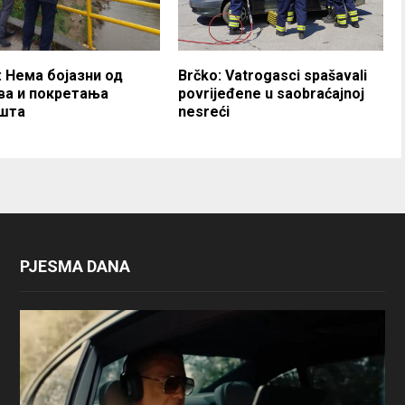
: Нема бојазни од
Brčko: Vatrogasci spašavali
ва и покретања
povrijeđene u saobraćajnoj
шта
nesreći
PJESMA DANA