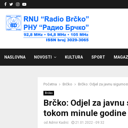
Facebook
Twitter
Instagram
Youtube
NASLOVNA
NOVOSTI
KULTURA
SPORT
MAGAZ
Početna
Brčko
Brčko: Odjel za javnu sigurno
Brčko
Brčko: Odjel za javnu
tokom minule godine
od
Admir Kadrić
21.01.2022 - 09:32