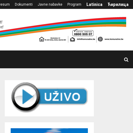
Latinica
Ћирилица
resum
Dokumenti
Javne nabavke
Program