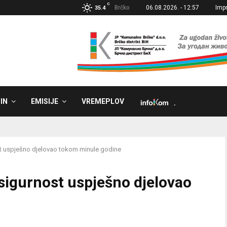
C
Brčko
06.08.2026. - 12:57
Imp
35.4
IN
EMISIJE
VREMEPLOV
˼
st uspješno djelovao tokom minule godine
 sigurnost uspješno djelovao