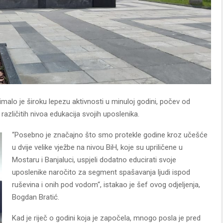
imalo je široku lepezu aktivnosti u minuloj godini, počev od
zličitih nivoa edukacija svojih uposlenika.
“Posebno je značajno što smo protekle godine kroz učešće
u dvije velike vježbe na nivou BiH, koje su upriličene u
Mostaru i Banjaluci, uspjeli dodatno educirati svoje
uposlenike naročito za segment spašavanja ljudi ispod
ruševina i onih pod vodom“, istakao je šef ovog odjeljenja,
Bogdan Bratić.
Kad je riječ o godini koja je započela, mnogo posla je pred