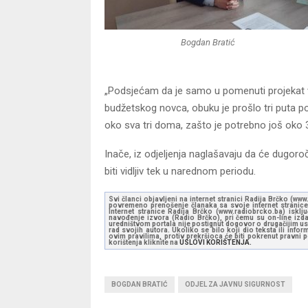
Bogdan Bratić
„Podsjećam da je samo u pomenuti projekat
budžetskog novca, obuku je prošlo tri puta p
oko sva tri doma, zašto je potrebno još oko 3
Inače, iz odjeljenja naglašavaju da će dugor
biti vidljiv tek u narednom periodu.
Svi članci objavljeni na internet stranici Radija Brčko (w
povremeno prenošenje članaka sa svoje internet stranice 
Internet stranice Radija Brčko (www.radiobrcko.ba) isklj
navođenje izvora (Radio Brčko), pri čemu su on-line izdan
uredništvom portala nije postignut dogovor o drugačijim usl
rad svojih autora. Ukoliko se bilo koji dio teksta ili inf
ovim pravilima, protiv prekršioca će biti pokrenut pravni
korištenja kliknite na
USLOVI KORIŠTENJA.
BOGDAN BRATIĆ
ODJEL ZA JAVNU SIGURNOST