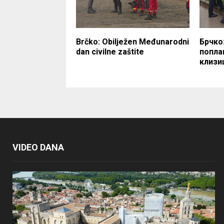
Brčko: Obilježen Međunarodni
Брчко
dan civilne zaštite
попла
клизи
VIDEO DANA