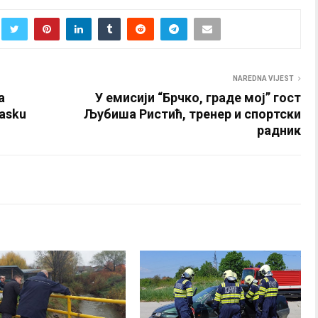
NAREDNA VIJEST
a
У емисији “Брчко, граде мој” гост
masku
Љубиша Ристић, тренер и спортски
радник