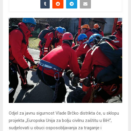
Odjel za javnu sigurnost Vlade Brčko distrikta će, u sklopu
projekta „Europska Unija za bolju civilnu zaštitu u BiH“,
sudjelovati u obuci osposobljavanja za traganje i