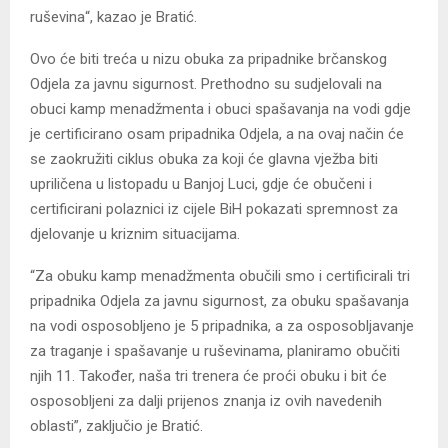
ruševina“, kazao je Bratić.
Ovo će biti treća u nizu obuka za pripadnike brčanskog
Odjela za javnu sigurnost. Prethodno su sudjelovali na
obuci kamp menadžmenta i obuci spašavanja na vodi gdje
je certificirano osam pripadnika Odjela, a na ovaj način će
se zaokružiti ciklus obuka za koji će glavna vježba biti
upriličena u listopadu u Banjoj Luci, gdje će obučeni i
certificirani polaznici iz cijele BiH pokazati spremnost za
djelovanje u kriznim situacijama.
“Za obuku kamp menadžmenta obučili smo i certificirali tri
pripadnika Odjela za javnu sigurnost, za obuku spašavanja
na vodi osposobljeno je 5 pripadnika, a za osposobljavanje
za traganje i spašavanje u ruševinama, planiramo obučiti
njih 11. Također, naša tri trenera će proći obuku i bit će
osposobljeni za dalji prijenos znanja iz ovih navedenih
oblasti”, zaključio je Bratić.