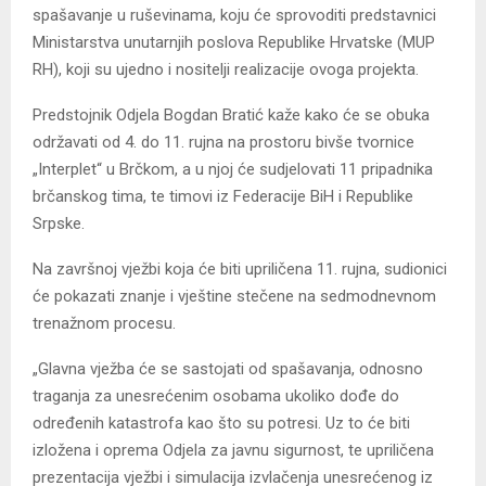
spašavanje u ruševinama, koju će sprovoditi predstavnici
Ministarstva unutarnjih poslova Republike Hrvatske (MUP
RH), koji su ujedno i nositelji realizacije ovoga projekta.
Predstojnik Odjela Bogdan Bratić kaže kako će se obuka
održavati od 4. do 11. rujna na prostoru bivše tvornice
„Interplet“ u Brčkom, a u njoj će sudjelovati 11 pripadnika
brčanskog tima, te timovi iz Federacije BiH i Republike
Srpske.
Na završnoj vježbi koja će biti upriličena 11. rujna, sudionici
će pokazati znanje i vještine stečene na sedmodnevnom
trenažnom procesu.
„Glavna vježba će se sastojati od spašavanja, odnosno
traganja za unesrećenim osobama ukoliko dođe do
određenih katastrofa kao što su potresi. Uz to će biti
izložena i oprema Odjela za javnu sigurnost, te upriličena
prezentacija vježbi i simulacija izvlačenja unesrećenog iz