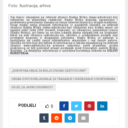
Foto: Ilustracija, arhiva
Svi članci objavljeni na internet stranici Radija Brčko (www.radiobrcko.ba)
isključivo su vlasništvo redakcije. Radio Brčko dopušta ograničeno i
povremeno prenošenje članaka sa svoje internet stranice u drugim medijima.
Drugi mediji smiju prenijeti informacije iz pojedinih članaka sa Internet
stranice Radija Brčko (www.radiobrcko.ba) isključivo kao kratku vijest od
najviše četiri reda (300 slovnih znakova), uz obavezno navođenje izvora
(Radio Brčko), pri čemu su on-line izdanja dužna objaviti link na originalni
tekst na web stranicu radiobrcko.ba, ukoliko s uredništvom portala nije
postignut dogovor o drugačijim uslovima. Radio Brčko je odlučan u
nastojanju da zaštiti svoje intelektualno vlasništvo i rad svojih autora.
Ukoliko se bilo koji dio teksta ili informacija iz teksta objavljenog na internet
stranici www.radiobrcko.ba prenese suprotno ovim pravilima, protiv
prekršioca će biti pokrenut pravni postupak pred Osnovnim sudom Brčko
distrikta. Za detaljnije informacije o uslovima korištenja kliknite na
USLOVI
KORIŠTENJA.
„EUROPSKA UNIJA ZA BOLJU CIVILNU ZAŠTITU U BIH“
OBUKA OSPOSOBLJAVANJA ZA TRAGANJE I SPAŠAVANJE U RUŠEVINAMA
ODJEL ZA JAVNU SIGURNOST
PODIJELI
0