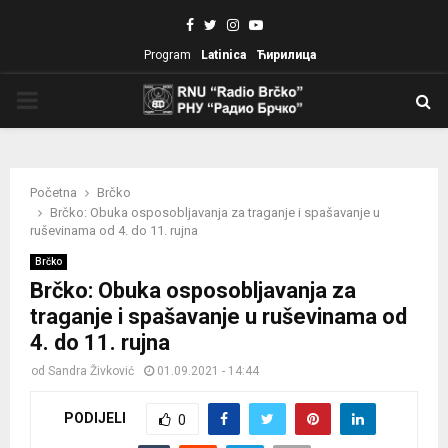
Facebook
Twitter
Instagram
Youtube
Program
Latinica
Ћирилица
PRIMARY
MENU
Početna
Brčko
Brčko: Obuka osposobljavanja za traganje i spašavanje u
ruševinama od 4. do 11. rujna
Brčko
Brčko: Obuka osposobljavanja za
traganje i spašavanje u ruševinama od
4. do 11. rujna
od
Sandra Živković
01.09.2021 - 14:44
PODIJELI
0