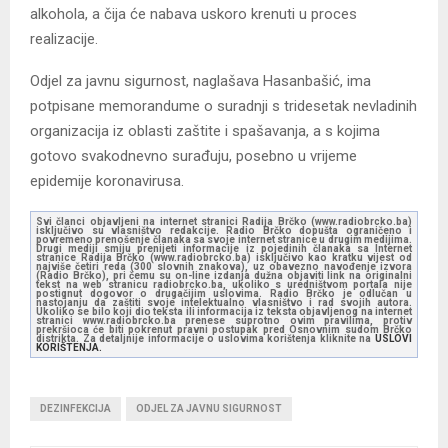
alkohola, a čija će nabava uskoro krenuti u proces
realizacije.
Odjel za javnu sigurnost, naglašava Hasanbašić, ima
potpisane memorandume o suradnji s tridesetak nevladinih
organizacija iz oblasti zaštite i spašavanja, a s kojima
gotovo svakodnevno surađuju, posebno u vrijeme
epidemije koronavirusa.
Svi članci objavljeni na internet stranici Radija Brčko (www.radiobrcko.ba)
isključivo su vlasništvo redakcije. Radio Brčko dopušta ograničeno i
povremeno prenošenje članaka sa svoje internet stranice u drugim medijima.
Drugi mediji smiju prenijeti informacije iz pojedinih članaka sa Internet
stranice Radija Brčko (www.radiobrcko.ba) isključivo kao kratku vijest od
najviše četiri reda (300 slovnih znakova), uz obavezno navođenje izvora
(Radio Brčko), pri čemu su on-line izdanja dužna objaviti link na originalni
tekst na web stranicu radiobrcko.ba, ukoliko s uredništvom portala nije
postignut dogovor o drugačijim uslovima. Radio Brčko je odlučan u
nastojanju da zaštiti svoje intelektualno vlasništvo i rad svojih autora.
Ukoliko se bilo koji dio teksta ili informacija iz teksta objavljenog na internet
stranici www.radiobrcko.ba prenese suprotno ovim pravilima, protiv
prekršioca će biti pokrenut pravni postupak pred Osnovnim sudom Brčko
distrikta. Za detaljnije informacije o uslovima korištenja kliknite na
USLOVI
KORIŠTENJA.
DEZINFEKCIJA
ODJEL ZA JAVNU SIGURNOST