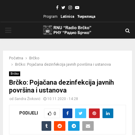
Facebook
Twitter
Instagram
Youtube
Program
Latinica
Ћирилица
PRIMARY
MENU
Početna
Brčko
Brčko: Pojačana dezinfekcija javnih površina i ustanova
Brčko
Brčko: Pojačana dezinfekcija javnih
površina i ustanova
od
Sandra Živković
10.11.2020 - 14:28
PODIJELI
0