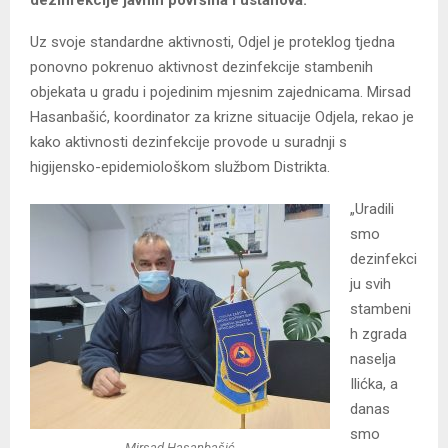
dezinfekcije javnih površina i ustanova.
Uz svoje standardne aktivnosti, Odjel je proteklog tjedna
ponovno pokrenuo aktivnost dezinfekcije stambenih
objekata u gradu i pojedinim mjesnim zajednicama. Mirsad
Hasanbašić, koordinator za krizne situacije Odjela, rekao je
kako aktivnosti dezinfekcije provode u suradnji s
higijensko-epidemiološkom službom Distrikta.
„Uradili
smo
dezinfekci
ju svih
stambeni
h zgrada
naselja
Ilićka, a
danas
smo
Mirsad Hasanbašić