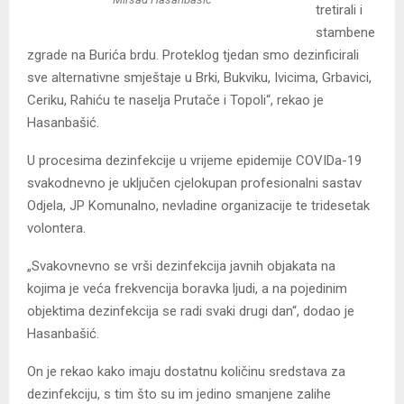
tretirali i
stambene
zgrade na Burića brdu. Proteklog tjedan smo dezinficirali
sve alternativne smještaje u Brki, Bukviku, Ivicima, Grbavici,
Ceriku, Rahiću te naselja Prutače i Topoli“, rekao je
Hasanbašić.
U procesima dezinfekcije u vrijeme epidemije COVIDa-19
svakodnevno je uključen cjelokupan profesionalni sastav
Odjela, JP Komunalno, nevladine organizacije te tridesetak
volontera.
„Svakovnevno se vrši dezinfekcija javnih objakata na
kojima je veća frekvencija boravka ljudi, a na pojedinim
objektima dezinfekcija se radi svaki drugi dan“, dodao je
Hasanbašić.
On je rekao kako imaju dostatnu količinu sredstava za
dezinfekciju, s tim što su im jedino smanjene zalihe