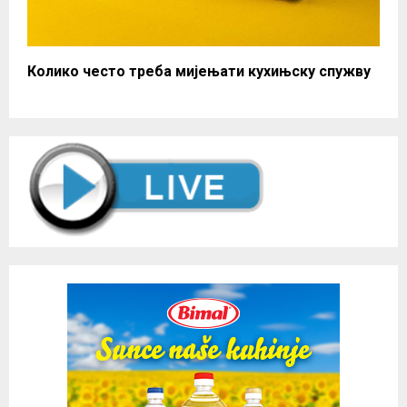
Колико често треба мијењати кухињску спужву