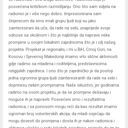
posvećena kritičkom razmišljanju. Ono što sam vidjela na
radionici je i više nego dobro. Impresionirana sam
činjenicom da smo imali grupu ljudi koji su jako
zainteresirani da uče, da rade na sebi, unaprijede svoje
odnose sa okolinom i što je najbitnije da naprave neke
promjene u svojim lokalnim zajednicima što je i cilj našeg
projekta. Projekat je regionalni, i mi u BiH, Crnoj Gori, na
Kosovu i Sjevernoj Makedoniji imamo vrlo slične aktivnosti
gdje radimo sa mladima i roditeljima, predstavnicima
religijskih zajednica. I ono što je zajedničko je da postoji
jedna ogromna grupa ljudi zainteresiranih da rade na sebi i
doprinesu nekim promjenama. Naše iskustvo, jer godinama
radimo na ovom projektu, je da se promjene dešavaju i
moguće ih je napraviti. Posvećeni smo i rezultatima
radionica, i sa ponosom mogu reći da kao rezultat imamo
ogroman broj volonterskih akcija, da mladi osjećaju da
mogu dovesti do promjena i dosta ih je nakon radionica i