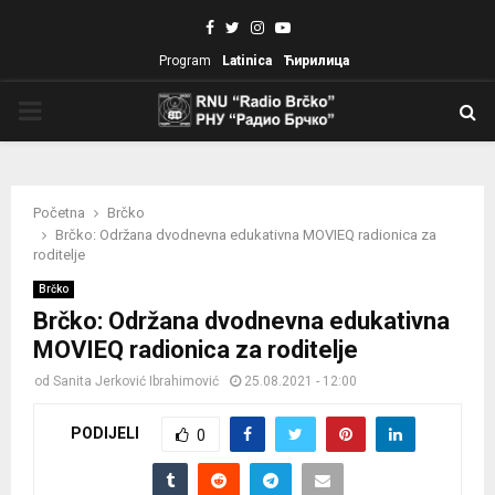
Facebook
Twitter
Instagram
Youtube
Program
Latinica
Ћирилица
PRIMARY
MENU
Početna
Brčko
Brčko: Održana dvodnevna edukativna MOVIEQ radionica za
roditelje
Brčko
Brčko: Održana dvodnevna edukativna
MOVIEQ radionica za roditelje
od
Sanita Jerković Ibrahimović
25.08.2021 - 12:00
PODIJELI
0