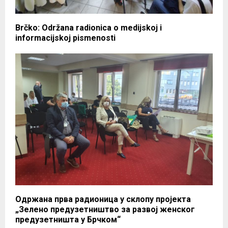
Brčko: Održana radionica o medijskoj i
informacijskoj pismenosti
Одржана прва радионица у склопу пројекта
„Зелено предузетништво за развој женског
предузетништа у Брчком“