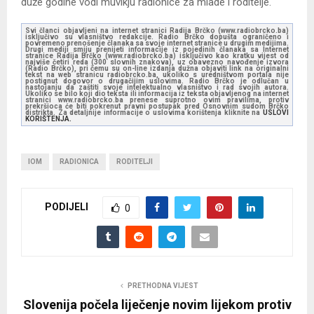
duže godine vodi muvikju radionice za mlade i roditelje.
Svi članci objavljeni na internet stranici Radija Brčko (www.radiobrcko.ba)
isključivo su vlasništvo redakcije. Radio Brčko dopušta ograničeno i
povremeno prenošenje članaka sa svoje internet stranice u drugim medijima.
Drugi mediji smiju prenijeti informacije iz pojedinih članaka sa Internet
stranice Radija Brčko (www.radiobrcko.ba) isključivo kao kratku vijest od
najviše četiri reda (300 slovnih znakova), uz obavezno navođenje izvora
(Radio Brčko), pri čemu su on-line izdanja dužna objaviti link na originalni
tekst na web stranicu radiobrcko.ba, ukoliko s uredništvom portala nije
postignut dogovor o drugačijim uslovima. Radio Brčko je odlučan u
nastojanju da zaštiti svoje intelektualno vlasništvo i rad svojih autora.
Ukoliko se bilo koji dio teksta ili informacija iz teksta objavljenog na internet
stranici www.radiobrcko.ba prenese suprotno ovim pravilima, protiv
prekršioca će biti pokrenut pravni postupak pred Osnovnim sudom Brčko
distrikta. Za detaljnije informacije o uslovima korištenja kliknite na
USLOVI
KORIŠTENJA.
IOM
RADIONICA
RODITELJI
PODIJELI
0
PRETHODNA VIJEST
Slovenija počela liječenje novim lijekom protiv