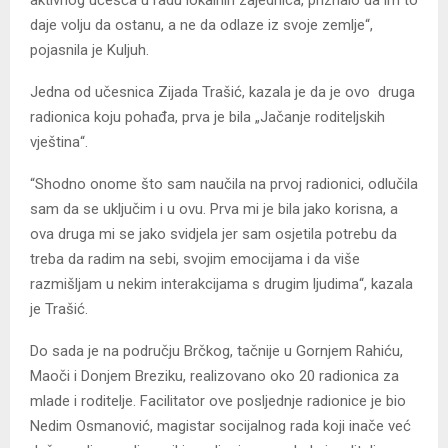
aktivnog učešća u radu lokalnih zajednica, priznalo da im to
daje volju da ostanu, a ne da odlaze iz svoje zemlje“,
pojasnila je Kuljuh.
Jedna od učesnica Zijada Trašić, kazala je da je ovo druga
radionica koju pohađa, prva je bila „Jačanje roditeljskih
vještina“.
“Shodno onome što sam naučila na prvoj radionici, odlučila
sam da se uključim i u ovu. Prva mi je bila jako korisna, a
ova druga mi se jako svidjela jer sam osjetila potrebu da
treba da radim na sebi, svojim emocijama i da više
razmišljam u nekim interakcijama s drugim ljudima“, kazala
je Trašić.
Do sada je na području Brčkog, tačnije u Gornjem Rahiću,
Maoči i Donjem Breziku, realizovano oko 20 radionica za
mlade i roditelje. Facilitator ove posljednje radionice je bio
Nedim Osmanović, magistar socijalnog rada koji inače već