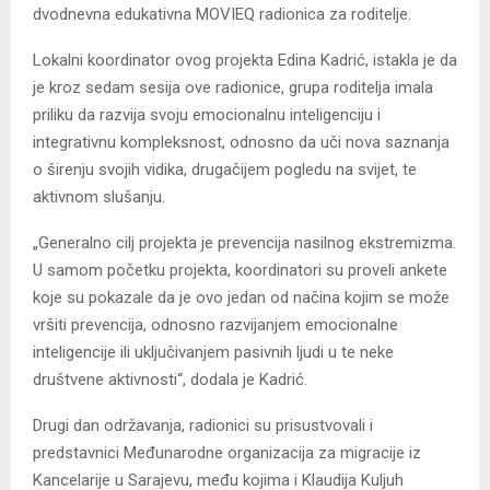
dvodnevna edukativna MOVIEQ radionica za roditelje.
Lokalni koordinator ovog projekta Edina Kadrić, istakla je da
je kroz sedam sesija ove radionice, grupa roditelja imala
priliku da razvija svoju emocionalnu inteligenciju i
integrativnu kompleksnost, odnosno da uči nova saznanja
o širenju svojih vidika, drugačijem pogledu na svijet, te
aktivnom slušanju.
„Generalno cilj projekta je prevencija nasilnog ekstremizma.
U samom početku projekta, koordinatori su proveli ankete
koje su pokazale da je ovo jedan od načina kojim se može
vršiti prevencija, odnosno razvijanjem emocionalne
inteligencije ili uključivanjem pasivnih ljudi u te neke
društvene aktivnosti“, dodala je Kadrić.
Drugi dan održavanja, radionici su prisustvovali i
predstavnici Međunarodne organizacija za migracije iz
Kancelarije u Sarajevu, među kojima i Klaudija Kuljuh