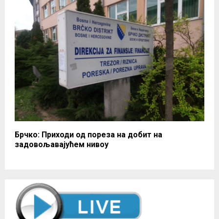
Брчко: Приходи од пореза на добит на
задовољавајућем нивоу