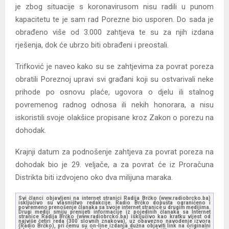
je zbog situacije s koronavirusom nisu radili u punom
kapacitetu te je sam rad Porezne bio usporen. Do sada je
obrađeno više od 3.000 zahtjeva te su za njih izdana
rješenja, dok će ubrzo biti obrađeni i preostali.
Trifković je naveo kako su se zahtjevima za povrat poreza
obratili Poreznoj upravi svi građani koji su ostvarivali neke
prihode po osnovu plaće, ugovora o djelu ili stalnog
povremenog radnog odnosa ili nekih honorara, a nisu
iskoristili svoje olakšice propisane kroz Zakon o porezu na
dohodak.
Krajnji datum za podnošenje zahtjeva za povrat poreza na
dohodak bio je 29. veljače, a za povrat će iz Proračuna
Distrikta biti izdvojeno oko dva milijuna maraka.
Svi članci objavljeni na internet stranici Radija Brčko (www.radiobrcko.ba)
isključivo su vlasništvo redakcije. Radio Brčko dopušta ograničeno i
povremeno prenošenje članaka sa svoje internet stranice u drugim medijima.
Drugi mediji smiju prenijeti informacije iz pojedinih članaka sa Internet
stranice Radija Brčko (www.radiobrcko.ba) isključivo kao kratku vijest od
najviše četiri reda (300 slovnih znakova), uz obavezno navođenje izvora
(Radio Brčko), pri čemu su on-line izdanja dužna objaviti link na originalni