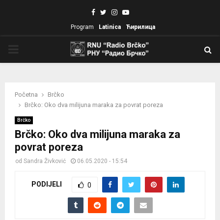
Facebook
Twitter
Instagram
Youtube
Program
Latinica
Ћирилица
PRIMARY
MENU
Početna
Brčko
Brčko: Oko dva milijuna maraka za povrat poreza
Brčko
Brčko: Oko dva milijuna maraka za
povrat poreza
od
Sandra Živković
06.05.2020 - 15:54
PODIJELI
0