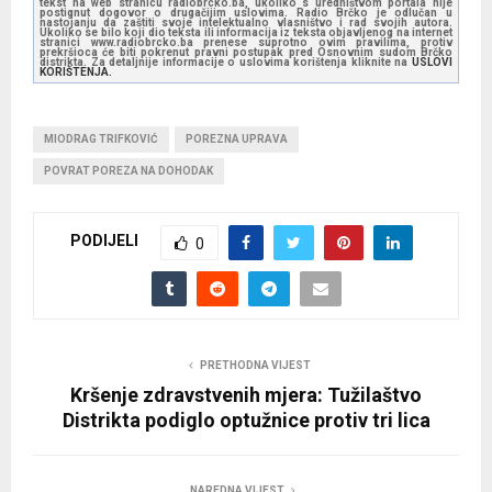
tekst na web stranicu radiobrcko.ba, ukoliko s uredništvom portala nije
postignut dogovor o drugačijim uslovima. Radio Brčko je odlučan u
nastojanju da zaštiti svoje intelektualno vlasništvo i rad svojih autora.
Ukoliko se bilo koji dio teksta ili informacija iz teksta objavljenog na internet
stranici www.radiobrcko.ba prenese suprotno ovim pravilima, protiv
prekršioca će biti pokrenut pravni postupak pred Osnovnim sudom Brčko
distrikta. Za detaljnije informacije o uslovima korištenja kliknite na
USLOVI
KORIŠTENJA.
MIODRAG TRIFKOVIĆ
POREZNA UPRAVA
POVRAT POREZA NA DOHODAK
PODIJELI
0
PRETHODNA VIJEST
Kršenje zdravstvenih mjera: Tužilaštvo
Distrikta podiglo optužnice protiv tri lica
NAREDNA VIJEST