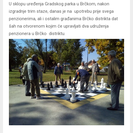
U sklopu uređenja Gradskog parka u Brčkom, nakon
izgradnje trim staze, danas je na upotrebu prije svega
penzionerima, ali i ostalim građanima Brčko distrikta dat
šah na otvorenom kojim će upravljati dva udruženja
penzionera u Brčko distriktu.