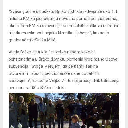
“Svake godine u budžetu Brčko distrikta izdvaja se oko 1,4
miliona KM za jednokratnu novčanu pomoć penzionerima,
oko milion KM za subvencije komunalnih troškova i stotinu
hiljada maraka za banjsko klimatko liječenje”, kazao je
gradonačenik Siniša Milić.
Vlada Brčko distrikta čini velike napore kako bi
penzionerima u Brčko distriktu pomogla kroz razne vidove
subvencija. “Stoga, vjerujem, da će nam i šah na
otvorenom ispuniti penzionerske dane dodatnim
sadržajima”, kazao je Veljko Zlatović, predsjednik Udruženja
penzionera RS u Brčko distriku.