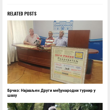
RELATED POSTS
Брчко: Најављен Други међународни турнир у
шаху