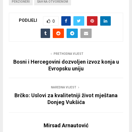
PENZIONERI
ŠAH NA OTVORENOM
PODIJELI
0
PRETHODNA VIJEST
Bosni i Hercegovini dozvoljen izvoz konja u
Evropsku uniju
NAREDNA VIJEST
Brčko: Uslovi za kvalitetniji život mještana
Donjeg Vukšića
Mirsad Arnautović