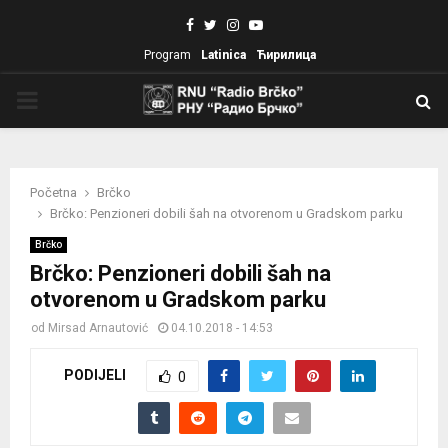
Facebook
Twitter
Instagram
Youtube
Program
Latinica
Ћирилица
PRIMARY
MENU
Početna
Brčko
Brčko: Penzioneri dobili šah na otvorenom u Gradskom parku
Brčko
Brčko: Penzioneri dobili šah na
otvorenom u Gradskom parku
od
Mirsad Arnautović
04.10.2018 - 14:53
PODIJELI
0