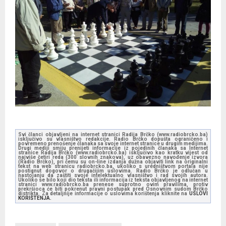
Svi članci objavljeni na internet stranici Radija Brčko (www.radiobrcko.ba)
isključivo su vlasništvo redakcije. Radio Brčko dopušta ograničeno i
povremeno prenošenje članaka sa svoje internet stranice u drugim medijima.
Drugi mediji smiju prenijeti informacije iz pojedinih članaka sa Internet
stranice Radija Brčko (www.radiobrcko.ba) isključivo kao kratku vijest od
najviše četiri reda (300 slovnih znakova), uz obavezno navođenje izvora
(Radio Brčko), pri čemu su on-line izdanja dužna objaviti link na originalni
tekst na web stranicu radiobrcko.ba, ukoliko s uredništvom portala nije
postignut dogovor o drugačijim uslovima. Radio Brčko je odlučan u
nastojanju da zaštiti svoje intelektualno vlasništvo i rad svojih autora.
Ukoliko se bilo koji dio teksta ili informacija iz teksta objavljenog na internet
stranici www.radiobrcko.ba prenese suprotno ovim pravilima, protiv
prekršioca će biti pokrenut pravni postupak pred Osnovnim sudom Brčko
distrikta. Za detaljnije informacije o uslovima korištenja kliknite na
USLOVI
KORIŠTENJA.