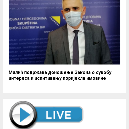
Милић подржава доношење Закона о сукобу
интереса и испитивању поријекла имовине