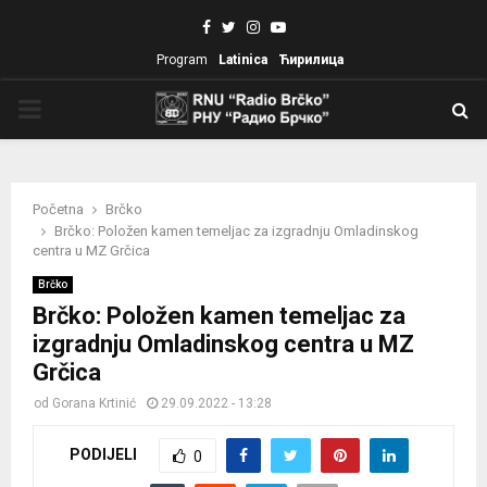
Facebook
Twitter
Instagram
Youtube
Program
Latinica
Ћирилица
PRIMARY
MENU
Početna
Brčko
Brčko: Položen kamen temeljac za izgradnju Omladinskog
centra u MZ Grčica
Brčko
Brčko: Položen kamen temeljac za
izgradnju Omladinskog centra u MZ
Grčica
od
Gorana Krtinić
29.09.2022 - 13:28
PODIJELI
0