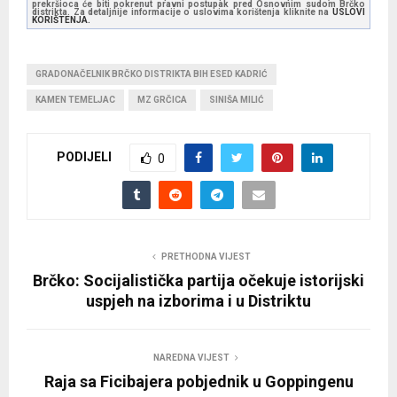
prekršioca će biti pokrenut pravni postupak pred Osnovnim sudom Brčko
distrikta. Za detaljnije informacije o uslovima korištenja kliknite na
USLOVI
KORIŠTENJA.
GRADONAČELNIK BRČKO DISTRIKTA BIH ESED KADRIĆ
KAMEN TEMELJAC
MZ GRČICA
SINIŠA MILIĆ
PODIJELI
0
PRETHODNA VIJEST
Brčko: Socijalistička partija očekuje istorijski
uspjeh na izborima i u Distriktu
NAREDNA VIJEST
Raja sa Ficibajera pobjednik u Goppingenu