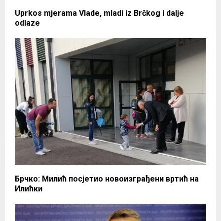
Uprkos mjerama Vlade, mladi iz Brčkog i dalje
odlaze
Брчко: Милић посјетио новоизграђени вртић на
Илићки