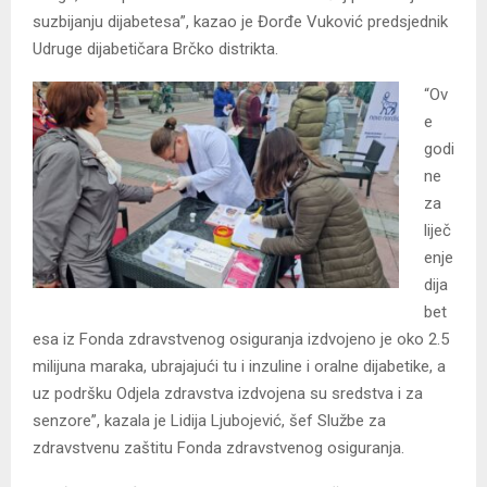
suzbijanju dijabetesa”, kazao je Đorđe Vuković predsjednik
Udruge dijabetičara Brčko distrikta.
“Ov
e
godi
ne
za
liječ
enje
dija
bet
esa iz Fonda zdravstvenog osiguranja izdvojeno je oko 2.5
milijuna maraka, ubrajajući tu i inzuline i oralne dijabetike, a
uz podršku Odjela zdravstva izdvojena su sredstva i za
senzore”, kazala je Lidija Ljubojević, šef Službe za
zdravstvenu zaštitu Fonda zdravstvenog osiguranja.