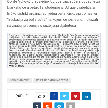
Đorđe Vuković predsjednik Udruge dijabetičara dodao je za
kraj kako će u petak 18. studenog iz Udruge dijabetičara
Brčko distrikt organizirat i jednu panel diskusiju po nazivu
“Edukacija za bolje sutra” na kojem će još jednom ukazati
na značaj prevencije u suzbijanju dijabetesa.
Svi članci objavljeni na internet stranici Radija Brčko (www.radiobrcko.ba)
isključivo su vlasništvo redakcije. Radio Brčko dopušta ograničeno i
povremeno prenošenje članaka sa svoje internet stranice u drugim medijima.
Drugi mediji smiju prenijeti informacije iz pojedinih članaka sa Internet
stranice Radija Brčko (www.radiobrcko.ba) isključivo kao kratku vijest od
najviše četiri reda (300 slovnih znakova), uz obavezno navođenje izvora
(Radio Brčko), pri čemu su on-line izdanja dužna objaviti link na originalni
tekst na web stranicu radiobrcko.ba, ukoliko s uredništvom portala nije
postignut dogovor o drugačijim uslovima. Radio Brčko je odlučan u
nastojanju da zaštiti svoje intelektualno vlasništvo i rad svojih autora.
Ukoliko se bilo koji dio teksta ili informacija iz teksta objavljenog na internet
stranici www.radiobrcko.ba prenese suprotno ovim pravilima, protiv
prekršioca će biti pokrenut pravni postupak pred Osnovnim sudom Brčko
distrikta. Za detaljnije informacije o uslovima korištenja kliknite na
USLOVI
KORIŠTENJA.
ĐORĐE VUKOVIĆ
SVJETSKI DAN DIJABETESA
PODIJELI
0