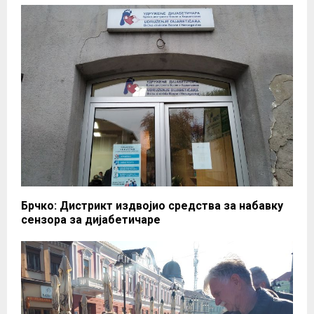
Брчко: Дистрикт издвојио средства за набавку
сензора за дијабетичаре