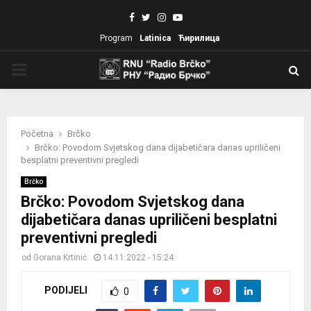
Facebook
Twitter
Instagram
Youtube
Program
Latinica
Ћирилица
PRIMARY
MENU
Početna
Brčko
Brčko: Povodom Svjetskog dana dijabetičara danas upriličeni
besplatni preventivni pregledi
Brčko
Brčko: Povodom Svjetskog dana
dijabetičara danas upriličeni besplatni
preventivni pregledi
od
Gorana Krtinić
14.11.2022 - 15:24
PODIJELI
0