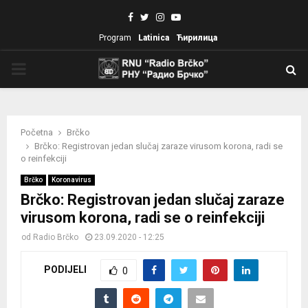
Facebook
Twitter
Instagram
Youtube
Program
Latinica
Ћирилица
PRIMARY
MENU
Početna
Brčko
Brčko: Registrovan jedan slučaj zaraze virusom korona, radi se
o reinfekciji
Brčko
Koronavirus
Brčko: Registrovan jedan slučaj zaraze
virusom korona, radi se o reinfekciji
od
Radio Brčko
23.09.2020 - 12:25
PODIJELI
0