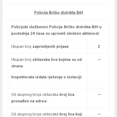
Policija Brčko distrikta BiH
Policijski službenici Policije Brčko distrikta BiH
u
poslednja 24 časa su sproveli sledeće aktivnost:
Ukupan broj
zaprimljenih prijava
:
2
Ukupan broj
obilazaka lica kojima su od
—
strane
Inspektorata izdata rješenja o izolaciji:
Od ukupnog broja obilazaka
broj lica
—
pronađen na adres
i:
Od ukupnog broja obilazaka
broj lica koji
—