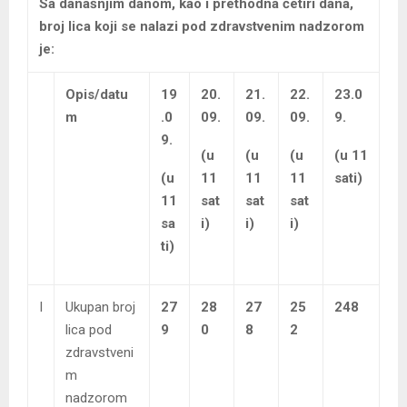
Sa današnjim danom, kao i prethodna četiri dana,
broj lica koji se nalazi pod zdravstvenim nadzorom
je:
Opis/datu
19
20.
21.
22.
23.0
m
.0
09.
09.
09.
9.
9.
(u
(u
(u
(u 11
(u
11
11
11
sati)
11
sat
sat
sat
sa
i)
i)
i)
ti)
I
Ukupan broj
27
28
27
25
248
lica pod
9
0
8
2
zdravstveni
m
nadzorom