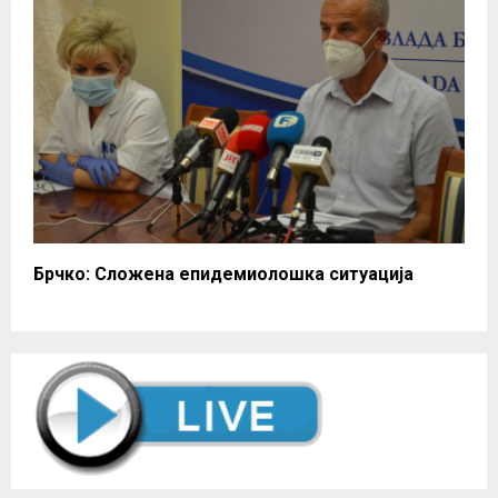
Брчко: Сложена епидемиолошка ситуација