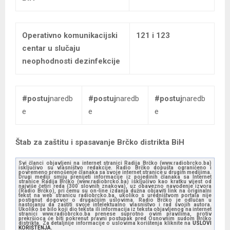
Operativno komunikacijski
121 i 123
centar u slučaju
neophodnosti dezinfekcije
#postuj
naredb
#postuj
naredb
#postuj
naredb
e
e
e
Štab za zaštitu i spasavanje Brčko distrikta BiH
Svi članci objavljeni na internet stranici Radija Brčko (www.radiobrcko.ba)
isključivo su vlasništvo redakcije. Radio Brčko dopušta ograničeno i
povremeno prenošenje članaka sa svoje internet stranice u drugim medijima.
Drugi mediji smiju prenijeti informacije iz pojedinih članaka sa Internet
stranice Radija Brčko (www.radiobrcko.ba) isključivo kao kratku vijest od
najviše četiri reda (300 slovnih znakova), uz obavezno navođenje izvora
(Radio Brčko), pri čemu su on-line izdanja dužna objaviti link na originalni
tekst na web stranicu radiobrcko.ba, ukoliko s uredništvom portala nije
postignut dogovor o drugačijim uslovima. Radio Brčko je odlučan u
nastojanju da zaštiti svoje intelektualno vlasništvo i rad svojih autora.
Ukoliko se bilo koji dio teksta ili informacija iz teksta objavljenog na internet
stranici www.radiobrcko.ba prenese suprotno ovim pravilima, protiv
prekršioca će biti pokrenut pravni postupak pred Osnovnim sudom Brčko
distrikta. Za detaljnije informacije o uslovima korištenja kliknite na
USLOVI
KORIŠTENJA.