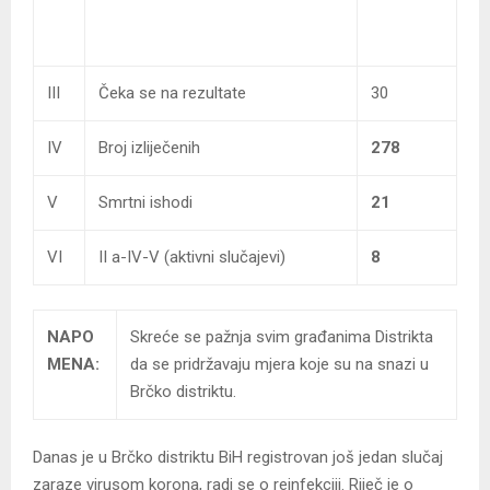
III
Čeka se na rezultate
30
IV
Broj izliječenih
278
V
Smrtni ishodi
21
VI
II a-IV-V (aktivni slučajevi)
8
NAPO
Skreće se pažnja svim građanima Distrikta
MENA:
da se pridržavaju mjera koje su na snazi u
Brčko distriktu.
Danas je u Brčko distriktu BiH registrovan još jedan slučaj
zaraze virusom korona, radi se o reinfekciji. Riječ je o