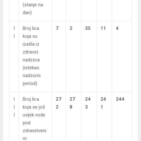
(stanje na
dan)
I
Broj lica
7
2
35
11
4
I
koja su
izašla iz
zdravst.
nadzora
(istekao
nadzorni
period)
I
Broj lica
27
27
24
24
244
I
koja se još
2
8
3
1
I
uvijek vode
pod
zdravstveni
m