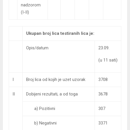
nadzorom
(I-II)
Ukupan broj lica testiranih lica je:
Opis/datum
23.09.
(u 11 sati)
I
Broj lica od kojih je uzet uzorak
3708
II
Dobijeni rezultati, a od toga
3678
a) Pozitivni
307
b) Negativni
3371