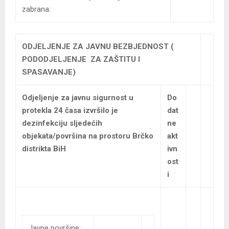
zabrana:
ODJELJENJE ZA JAVNU BEZBJEDNOST (
PODODJELJENJE ZA ZAŠTITU I
SPASAVANJE)
Odjeljenje za javnu sigurnost u
Do
protekla 24 časa izvršilo je
dat
dezinfekciju sljedećih
ne
objekata/površina na prostoru Brčko
akt
distrikta BiH
ivn
ost
i
Javne površine: