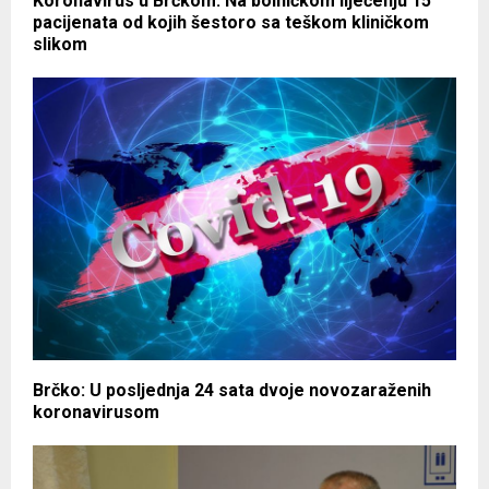
Koronavirus u Brčkom: Na bolničkom liječenju 15
pacijenata od kojih šestoro sa teškom kliničkom
slikom
Brčko: U posljednja 24 sata dvoje novozaraženih
koronavirusom