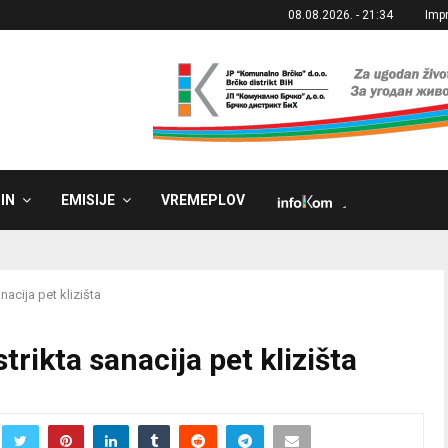
08.08.2026. - 21:34
Imp
IN
EMISIJE
VREMEPLOV
˼
acija pet klizišta
rikta sanacija pet klizišta