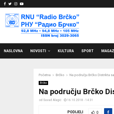
Facebook
Twitter
Instagram
Youtube
NASLOVNA
NOVOSTI
KULTURA
SPORT
MAGAZ
Početna
Brčko
Na području Brčko Distrikta san
Brčko
Na području Brčko Dist
od
Suvad Alagić
16.10.2018 - 14:31
PODIJELI
0