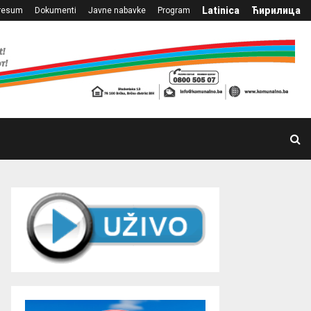
Latinica
Ћирилица
resum
Dokumenti
Javne nabavke
Program