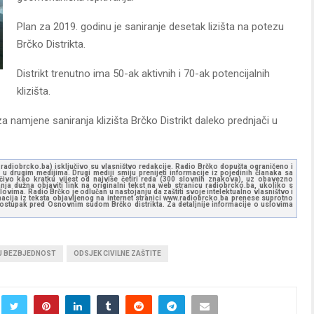
Plan za 2019. godinu je saniranje desetak lizišta na potezu
Brčko Distrikta.
Distrikt trenutno ima 50-ak aktivnih i 70-ak potencijalnih
klizišta.
a namjene saniranja klizišta Brčko Distrikt daleko prednjači u
ww.radiobrcko.ba) isključivo su vlasništvo redakcije. Radio Brčko dopušta ograničeno i
u drugim medijima. Drugi mediji smiju prenijeti informacije iz pojedinih članaka sa
učivo kao kratku vijest od najviše četiri reda (300 slovnih znakova), uz obavezno
ja dužna objaviti link na originalni tekst na web stranicu radiobrcko.ba, ukoliko s
ovima. Radio Brčko je odlučan u nastojanju da zaštiti svoje intelektualno vlasništvo i
ormacija iz teksta objavljenog na internet stranici www.radiobrcko.ba prenese suprotno
 postupak pred Osnovnim sudom Brčko distrikta. Za detaljnije informacije o uslovima
U BEZBJEDNOST
ODSJEK CIVILNE ZAŠTITE