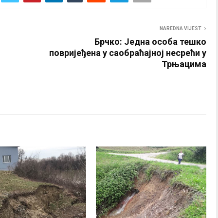
NAREDNA VIJEST
Брчко: Једна особа тешко
повријеђена у саобраћајној несрећи у
Трњацима