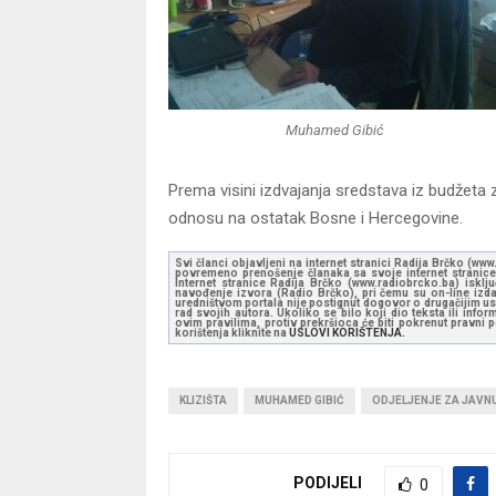
Muhamed Gibić
Prema visini izdvajanja sredstava iz budžeta z
odnosu na ostatak Bosne i Hercegovine.
Svi članci objavljeni na internet stranici Radija Brčko (w
povremeno prenošenje članaka sa svoje internet stranice 
Internet stranice Radija Brčko (www.radiobrcko.ba) isklj
navođenje izvora (Radio Brčko), pri čemu su on-line izdan
uredništvom portala nije postignut dogovor o drugačijim usl
rad svojih autora. Ukoliko se bilo koji dio teksta ili inf
ovim pravilima, protiv prekršioca će biti pokrenut pravni
korištenja kliknite na
USLOVI KORIŠTENJA.
KLIZIŠTA
MUHAMED GIBIĆ
ODJELJENJE ZA JAVN
PODIJELI
0